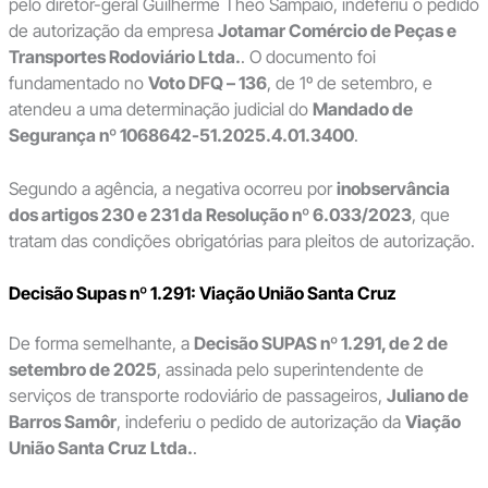
pelo diretor-geral Guilherme Theo Sampaio, indeferiu o pedido
de autorização da empresa
Jotamar Comércio de Peças e
Transportes Rodoviário Ltda.
. O documento foi
fundamentado no
Voto DFQ – 136
, de 1º de setembro, e
atendeu a uma determinação judicial do
Mandado de
Segurança nº 1068642-51.2025.4.01.3400
.
Segundo a agência, a negativa ocorreu por
inobservância
dos artigos 230 e 231 da Resolução nº 6.033/2023
, que
tratam das condições obrigatórias para pleitos de autorização.
Decisão Supas nº 1.291: Viação União Santa Cruz
De forma semelhante, a
Decisão SUPAS nº 1.291, de 2 de
setembro de 2025
, assinada pelo superintendente de
serviços de transporte rodoviário de passageiros,
Juliano de
Barros Samôr
, indeferiu o pedido de autorização da
Viação
União Santa Cruz Ltda.
.