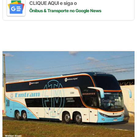
CLIQUE AQUI e siga o
Ônibus & Transporte
no Google News
Digite
aqui
o
seu
e-
mail