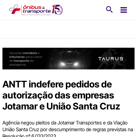
Ir
Pesquisa
para
o
conteúdo
ANTT indefere pedidos de
autorização das empresas
Jotamar e União Santa Cruz
Agência negou pleitos da Jotamar Transportes e da Viação
União Santa Cruz por descumprimento de regras previstas na
Resolução nº 6.033/2023