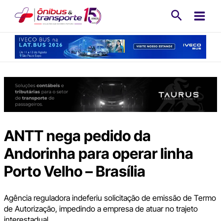
Ir
Pesquisa
para
o
conteúdo
ANTT nega pedido da
Andorinha para operar linha
Porto Velho – Brasília
Agência reguladora indeferiu solicitação de emissão de Termo
de Autorização, impedindo a empresa de atuar no trajeto
interestadual