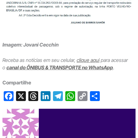
Imagem: Jovani Cecchin
Receba as notícias em seu celular,
clique aqui
para acessar
o
canal do ÔNIBUS & TRANSPORTE no WhatsApp
.
Compartilhe
F
X
T
Li
T
W
C
S
a
hr
n
el
h
o
h
c
e
ke
e
at
p
ar
e
a
dI
gr
s
y
e
b
d
n
a
A
Li