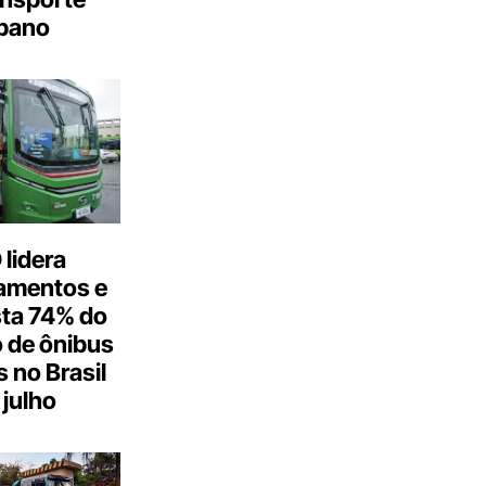
bano
lidera
amentos e
ta 74% do
 de ônibus
s no Brasil
julho