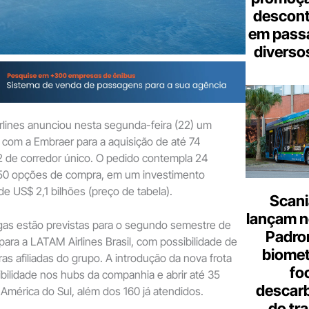
descont
em pass
diverso
lines anunciou nesta segunda-feira (22) um
 com a Embraer para a aquisição de até 74
 de corredor único. O pedido contempla 24
 50 opções de compra, em um investimento
de US$ 2,1 bilhões (preço de tabela).
Scani
lançam n
egas estão previstas para o segundo semestre de
Padron
para a LATAM Airlines Brasil, com possibilidade de
biome
as afiliadas do grupo. A introdução da nova frota
fo
xibilidade nos hubs da companhia e abrir até 35
descar
América do Sul, além dos 160 já atendidos.
do tr