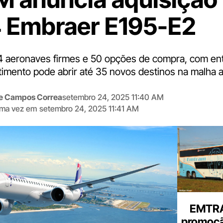
4 Embraer E195-E2
24 aeronaves firmes e 50 opções de compra, com ent
timento pode abrir até 35 novos destinos na malha 
me Campos Correa
setembro 24, 2025 11:40 AM
tima vez em
setembro 24, 2025 11:41 AM
Digite
aqui
o
seu
e-
mail
EMTRA
promoçã