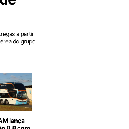
regas a partir
aérea do grupo.
M lança
o 8.8 com