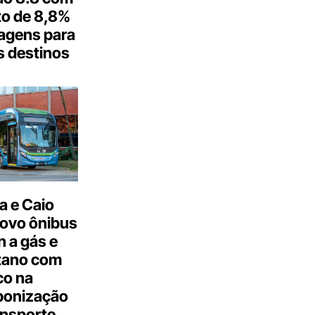
o de 8,8%
agens para
s destinos
a e Caio
ovo ônibus
 a gás e
tano com
co na
bonização
ansporte