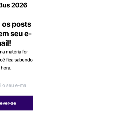
.Bus 2026
 os posts
 em seu e-
ail!
a matéria for
ocê fica sabendo
 hora.
rever-se