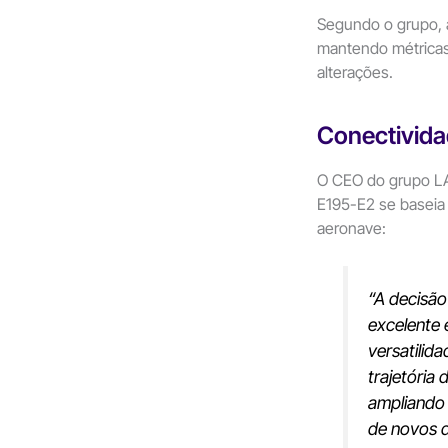
Segundo o grupo, a
mantendo métricas
alterações.
Conectividad
O CEO do grupo LA
E195-E2 se baseia n
aeronave:
“
A decisã
excelente 
versatilid
trajetória
ampliando 
de novos d