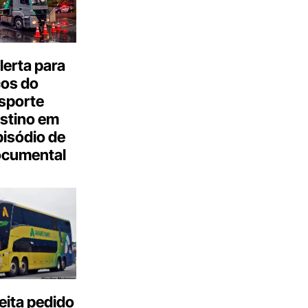
erta para
cos do
sporte
stino em
isódio de
ocumental
eita pedido