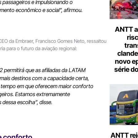
 passageiros e impulsionando o
imento econômico e social
”, afirmou.
ANTT al
ris
 CEO da Embraer, Francisco Gomes Neto, ressaltou
tran
ia para o futuro da aviação regional:
clande
novo ep
série d
 permitirá que as afiliadas da LATAM
mais destinos com a capacidade certa,
tempo em que oferecem maior conforto
geiros. Estamos extremamente
s dessa escolha
”, disse.
ANTT rej
e conforto