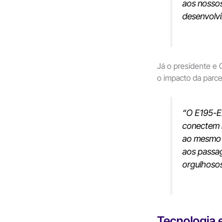
aos nossos
desenvolv
Já o presidente e
o impacto da parcer
“
O E195-E2
conectem 
ao mesmo 
aos passa
orgulhoso
Tecnologia 