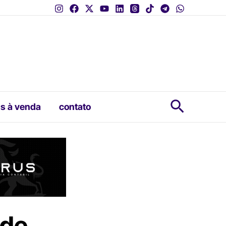
Pesquis
s à venda
contato
 de