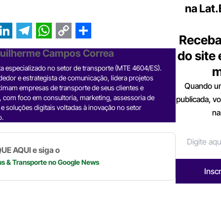
na Lat
Receba
L
T
W
C
S
Guilherme Campos Correa
do site
e
h
o
h
sta especializado no setor de transporte (MTE 4604/ES).
m
n
l
a
p
a
dor e estrategista de comunicação, lidera projetos
Quando um
imam empresas de transporte de seus clientes e
k
e
t
y
r
, com foco em consultoria, marketing, assessoria de
publicada, v
e
g
s
L
e
e soluções digitais voltadas à inovação no setor
na
o.
d
r
A
i
a
p
n
UE AQUI e siga o
n
m
p
k
us & Transporte
no Google News
Insc