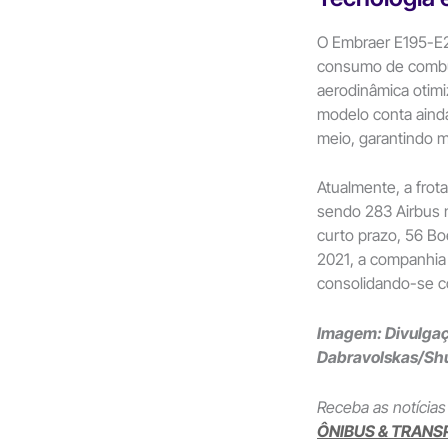
O Embraer E195-E2
consumo de combus
aerodinâmica otimi
modelo conta aind
meio, garantindo m
Atualmente, a fro
sendo 283 Airbus 
curto prazo, 56 B
2021, a companhia 
consolidando-se c
Imagem: Divulga
Dabravolskas/Shu
Receba as notícias
ÔNIBUS & TRANS