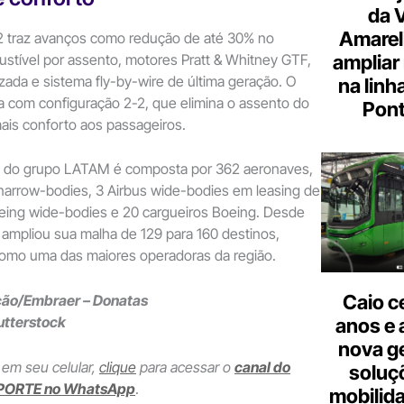
da 
Amarel
 traz avanços como redução de até 30% no
tível por assento, motores Pratt & Whitney GTF,
ampliar
zada e sistema fly-by-wire de última geração. O
na linh
a com configuração 2-2, que elimina o assento do
Pont
ais conforto aos passageiros.
ta do grupo LATAM é composta por 362 aeronaves,
narrow-bodies, 3 Airbus wide-bodies em leasing de
oeing wide-bodies e 20 cargueiros Boeing. Desde
ampliou sua malha de 129 para 160 destinos,
omo uma das maiores operadoras da região.
Caio c
ção/Embraer – Donatas
tterstock
anos e 
nova g
 em seu celular,
clique
para acessar o
canal do
soluç
PORTE no WhatsApp
.
mobilid