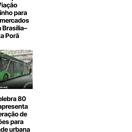
Viação
inho para
 mercados
a Brasília–
a Porã
elebra 80
apresenta
eração de
ões para
ade urbana