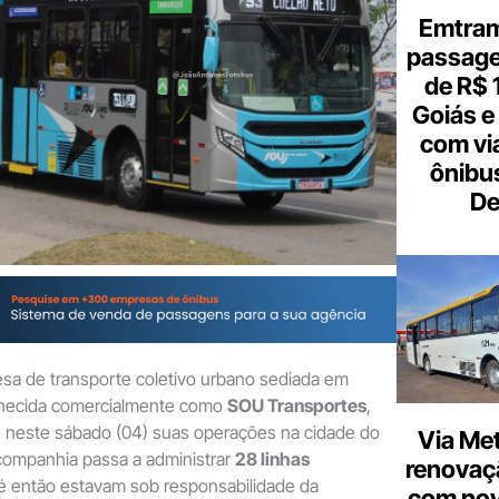
Emtram
passagen
de R$ 
Goiás e 
com vi
ônibu
De
esa de transporte coletivo urbano sediada em
onhecida comercialmente como
SOU Transportes
,
te neste sábado (04) suas operações na cidade do
Via Met
 companhia passa a administrar
28 linhas
renovaçã
é então estavam sob responsabilidade da
com nov