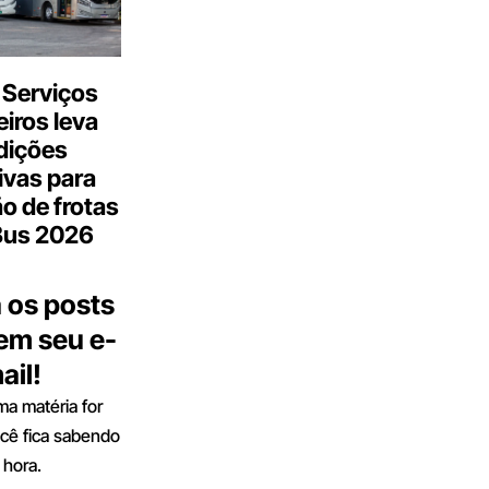
 Serviços
iros leva
dições
ivas para
o de frotas
Bus 2026
 os posts
 em seu e-
ail!
a matéria for
ocê fica sabendo
 hora.