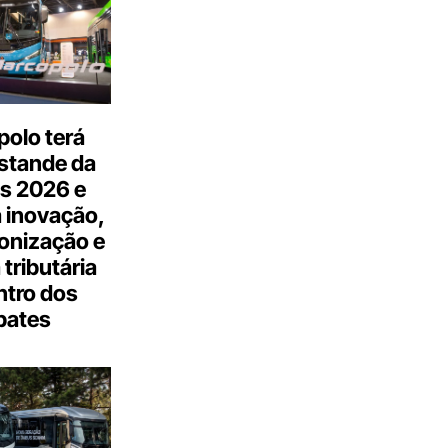
olo terá
stande da
s 2026 e
 inovação,
onização e
tributária
ntro dos
bates