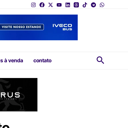
Pesquis
s à venda
contato
te