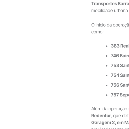
Transportes Barr
mobilidade urbana 
O início da operaç
como:
383 Real
746 Bair
753 Sant
754 San
756 Sant
757 Sepe
Além da operação 
Redentor
, que det
Garagem 2, em M