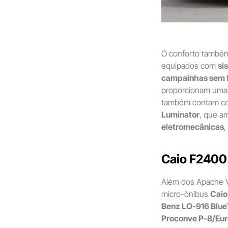
O conforto também 
equipados com
si
campainhas sem f
proporcionam uma 
também contam 
Luminator
, que am
eletromecânicas
,
Caio F2400
Além dos Apache V
micro-ônibus
Caio
Benz LO-916 Blue
Proconve P-8/Eur