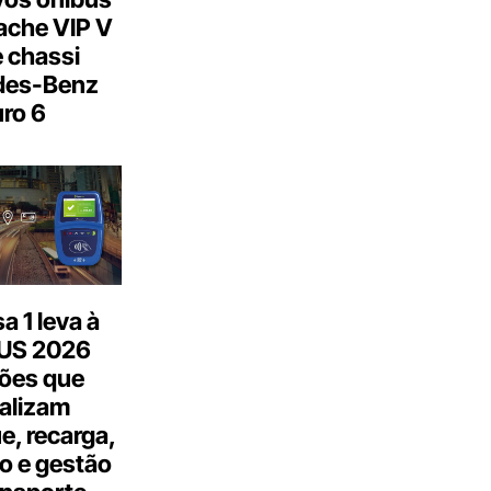
ache VIP V
 chassi
des-Benz
ro 6
 1 leva à
US 2026
ões que
talizam
, recarga,
o e gestão