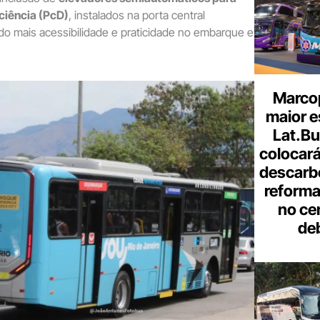
ciência (PcD)
, instalados na porta central
ndo mais acessibilidade e praticidade no embarque e
Marcop
maior e
Lat.Bu
colocará
descarb
reforma 
no ce
de