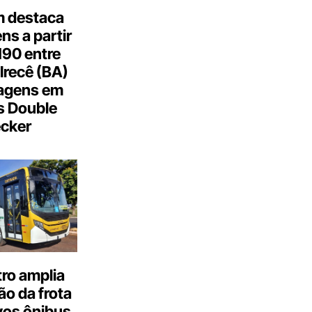
 destaca
s a partir
190 entre
Irecê (BA)
agens em
s Double
cker
ro amplia
o da frota
os ônibus