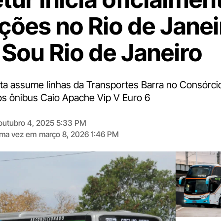
ções no Rio de Janei
Sou Rio de Janeiro
ta assume linhas da Transportes Barra no Consórci
s ônibus Caio Apache Vip V Euro 6
outubro 4, 2025 5:33 PM
tima vez em
março 8, 2026 1:46 PM
Digite
aqui
o
seu
e-
mail