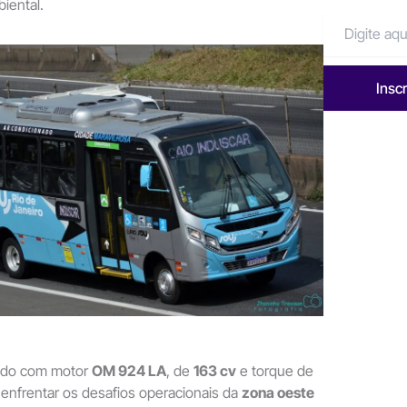
iental.
Insc
ado com motor
OM 924 LA
, de
163 cv
e torque de
a enfrentar os desafios operacionais da
zona oeste