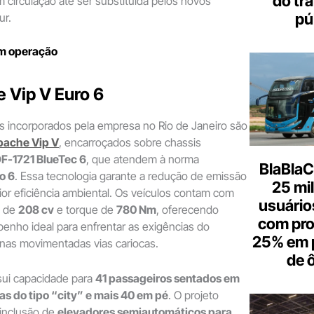
do tr
 circulação até ser substituída pelos novos
pú
ur.
em operação
 Vip V Euro 6
s incorporados pela empresa no Rio de Janeiro são
pache Vip V
, encarroçados sobre chassis
F-1721 BlueTec 6
, que atendem à norma
BlaBlaC
o 6
. Essa tecnologia garante a redução de emissão
25 mi
or eficiência ambiental. Os veículos contam com
usuários
, de
208 cv
e torque de
780 Nm
, oferecendo
com pr
enho ideal para enfrentar as exigências do
25% em 
 nas movimentadas vias cariocas.
de 
ui capacidade para
41 passageiros sentados em
as do tipo “city” e mais 40 em pé
. O projeto
 inclusão de
elevadores semiautomáticos para