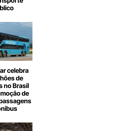
ansporte
blico
ar celebra
lhões de
 no Brasil
omoção de
passagens
ônibus