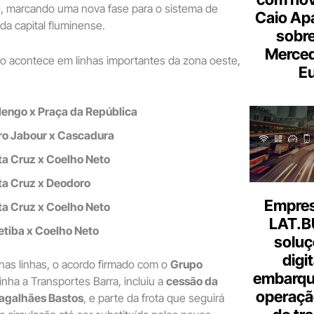
a
, marcando uma nova fase para o sistema de
Caio Ap
da capital fluminense.
sobre
Merce
ão acontece em linhas importantes da zona oeste,
Eu
engo x Praça da República
ro Jabour x Cascadura
a Cruz x Coelho Neto
ta Cruz x Deodoro
Empresa
a Cruz x Coelho Neto
LAT.B
tiba x Coelho Neto
soluç
digi
nas linhas, o acordo firmado com o
Grupo
embarque
inha a Transportes Barra, incluiu a
cessão da
operaçã
agalhães Bastos
, e parte da frota que seguirá