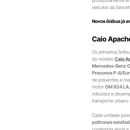
provisoriamente em
veículos da Sancet
Novos ônibus já 
Caio Apache
Os primeiros ônibu
do modelo
Caio A
Mercedes-Benz O
Proconve P-8/Eur
de poluentes e mai
motor
OM 924 LA
robustez e desemp
transporte urbano
Cada unidade poss
poltronas estofad
contempla ainda a