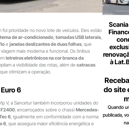
Scania
foi prioridade no novo lote de veículos. Eles estão
Finance
stema de ar-condicionado
,
tomadas USB laterais
,
con
io
e
janelas deslizantes de duas folhas
, que
exclus
viagem mais moderna e funcional. Os ônibus
renovaçã
com
letreiros eletrônicos na cor branca da
à Lat.
pliam a visibilidade das rotas, além de
catracas
 que otimizam a operação.
Receba
do site
 Euro 6
m
ip V, a Sancetur também incorporou unidades do
Quando um
 F2400
, encarroçados sobre o chassi
Mercedes-
publicada, v
Tec 6
, igualmente em conformidade com a norma
na
o 6
, que assegura maior eficiência energética e