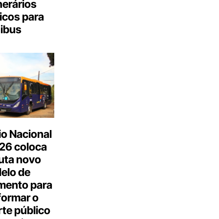
inerários
icos para
ibus
o Nacional
26 coloca
uta novo
elo de
mento para
formar o
te público