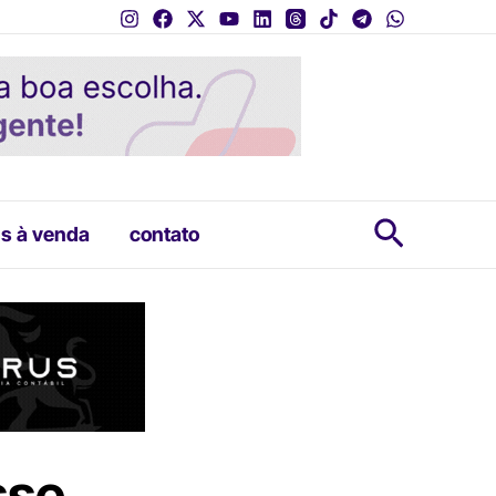
Pesquis
s à venda
contato
sse