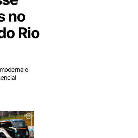
s no
do Rio
a moderna e
encial