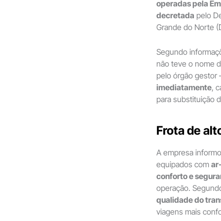
operadas pela Em
decretada
pelo D
Grande do Norte (
Segundo informaçõ
não teve o nome di
pelo órgão gesto
imediatamente
, 
para substituição 
Frota de al
A empresa inform
equipados com
ar
conforto e segura
operação. Segundo
qualidade do tran
viagens mais confo