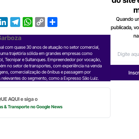
m
Quando um
T
Li
T
W
C
S
publicada, v
r
n
el
h
o
h
na
 Barboza
e
ke
e
at
p
ar
nal com quase 30 anos de atuação no setor comercial,
a
dI
gr
s
y
e
 uma trajetória sólida em grandes empresas como
d
n
a
A
Li
ol, Tecnipar e Sultanques. Empreendedor por vocação,
ém no setor de transportes, com experiência na venda
m
p
n
gens, comercialização de ônibus e passagem por
Insc
 relevantes do segmento, como a Expresso São Luiz.
p
k
UE AQUI e siga o
us & Transporte
no Google News