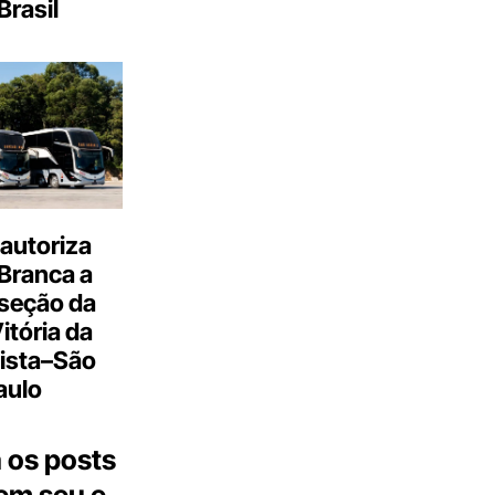
Brasil
autoriza
Branca a
 seção da
Vitória da
ista–São
aulo
 os posts
 em seu e-