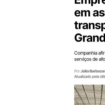
em as
trans
Grand
Companhia afir
serviços de al
Por
Júlio Barboza
Atualizado pela úl