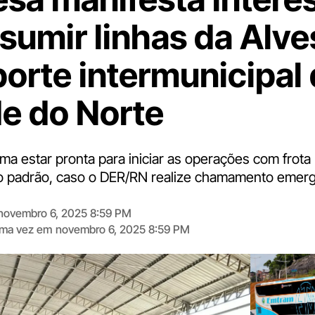
sumir linhas da Alve
porte intermunicipal 
e do Norte
ma estar pronta para iniciar as operações com frot
to padrão, caso o DER/RN realize chamamento emerg
novembro 6, 2025 8:59 PM
tima vez em
novembro 6, 2025 8:59 PM
Digite
aqui
o
seu