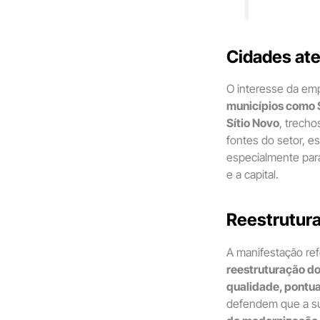
Cidades ate
O interesse da em
municípios como S
Sítio Novo
, trech
fontes do setor, 
especialmente para
e a capital.
Reestrutura
A manifestação re
reestruturação do
qualidade, pontu
defendem que a su