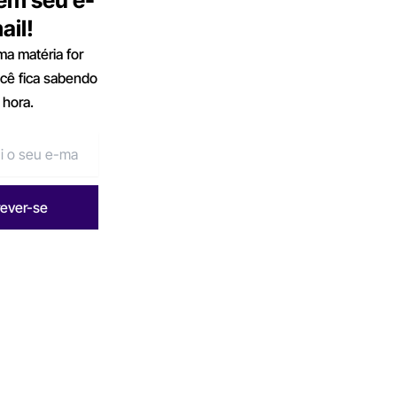
ail!
a matéria for
ocê fica sabendo
 hora.
rever-se