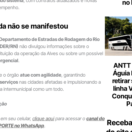
do sistema
, com contratos atualizados e novas
no 
sempenho.
da não se manifestou
Departamento de Estradas de Rodagem do Rio
(DER/RN)
não divulgou informações sobre o
ituição da operação da Alves ou sobre um possível
rgencial
.
ANTT 
Águia 
ue o órgão
atue com agilidade
, garantindo
retirar
serviços
nas cidades afetadas e impulsionando a
linha 
a intermunicipal como um todo.
Conqu
P
ção
 em seu celular,
clique aqui
para acessar o
canal do
Receba
PORTE no WhatsApp
.
do site