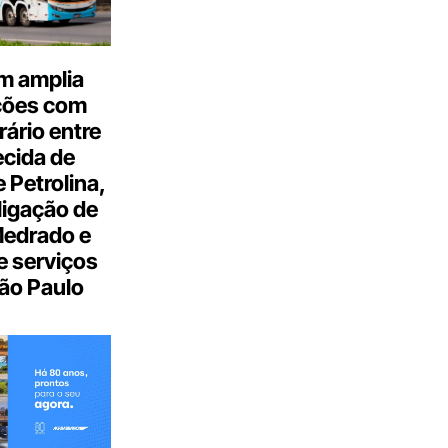
m amplia
ções com
ário entre
cida de
 Petrolina,
ligação de
Medrado e
 serviços
ão Paulo