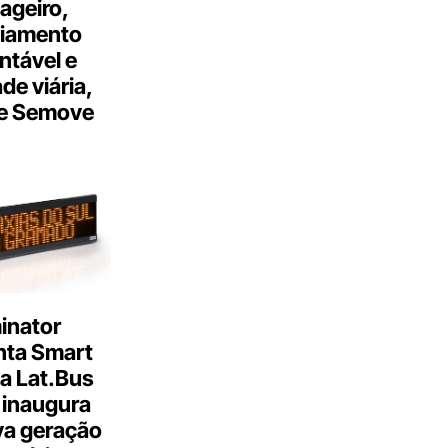
ageiro,
ciamento
ntável e
ade viária,
e Semove
inator
nta Smart
a Lat.Bus
 inaugura
a geração