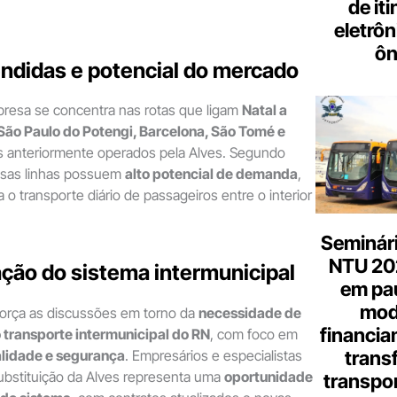
de it
eletrôn
ôn
ndidas e potencial do mercado
presa se concentra nas rotas que ligam
Natal a
ão Paulo do Potengi, Barcelona, São Tomé e
os anteriormente operados pela Alves. Segundo
essas linhas possuem
alto potencial de demanda
,
 o transporte diário de passageiros entre o interior
Seminári
NTU 20
ção do sistema intermunicipal
em pa
mod
força as discussões em torno da
necessidade de
financia
 transporte intermunicipal do RN
, com foco em
alidade e segurança
. Empresários e especialistas
trans
bstituição da Alves representa uma
oportunidade
transpor