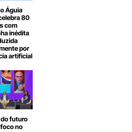
o Águia
celebra 80
s com
a inédita
duzida
lmente por
ia artificial
do futuro
 foco no