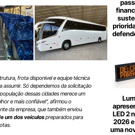
pass
finan
suste
priorid
defend
rutura, frota disponível e equipe técnica
a assumir. Só dependemos da solicitação
 população dessas cidades merece um
Lum
lhor e mais confiável”, afirmou o
aprese
ante da empresa, que também enviou
LED 2 n
e um dos veículos
preparados para
2026 e
rotas.
uma nov