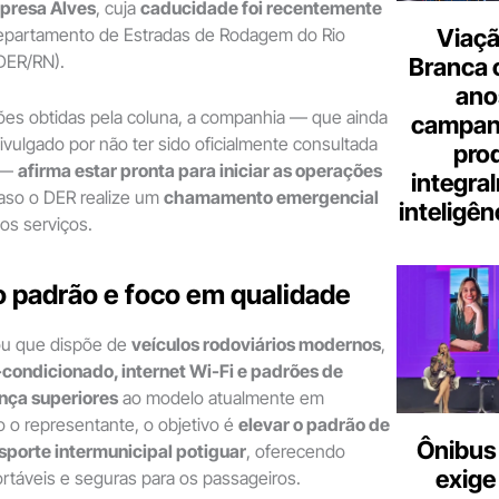
presa Alves
, cuja
caducidade foi recentemente
Viaçã
epartamento de Estradas de Rodagem do Rio
DER/RN).
Branca 
ano
es obtidas pela coluna, a companhia — que ainda
campanh
vulgado por não ter sido oficialmente consultada
pro
r —
afirma estar pronta para iniciar as operações
integra
caso o DER realize um
chamamento emergencial
inteligênc
dos serviços.
to padrão e foco em qualidade
ou que dispõe de
veículos rodoviários modernos
,
-condicionado, internet Wi-Fi e padrões de
nça superiores
ao modelo atualmente em
 o representante, o objetivo é
elevar o padrão de
Ônibus 
sporte intermunicipal potiguar
, oferecendo
exige
rtáveis e seguras para os passageiros.