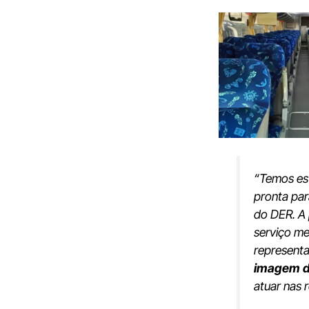
“Temos est
pronta par
do DER. A
serviço me
represent
imagem d
atuar nas 