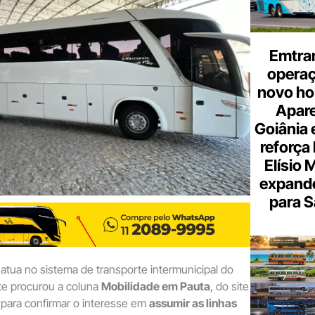
e-
mail
Emtra
opera
novo hor
Apare
Goiânia e
reforça 
Elísio 
expande
para S
tua no sistema de transporte intermunicipal do
te procurou a coluna
Mobilidade em Pauta
, do site
, para confirmar o interesse em
assumir as linhas