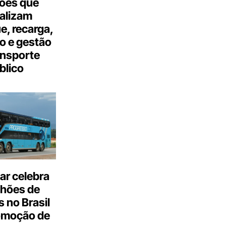
ões que
talizam
, recarga,
o e gestão
ansporte
blico
ar celebra
lhões de
 no Brasil
omoção de