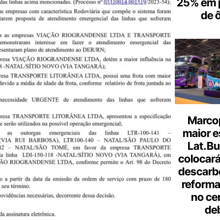
25% em 
de 
Marcop
maior e
Lat.Bu
colocará
descarb
reforma 
no ce
de