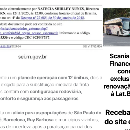
Scania
Finance
con
entou um
plano de operação com 12 ônibus
, dois a
exclus
exigido para a substituição imediata da frota
renovaçã
ulos contam com
configuração rodoviária
,
à Lat.
conforto e segurança aos passageiros
.
Receba
nta um
alívio para as populações
de
São Paulo do
é, Barcelona, Ruy Barbosa
e municípios vizinhos,
do site
as de incerteza após a paralisação parcial dos