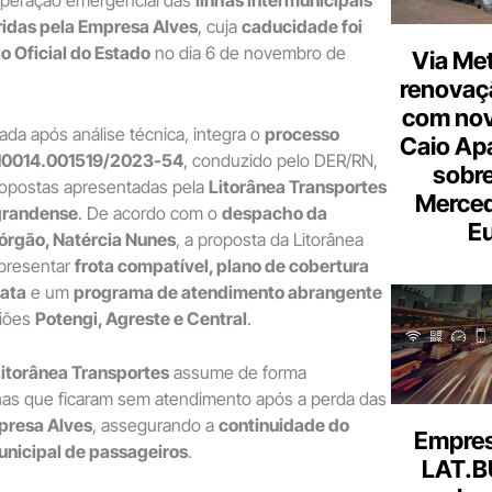
ridas pela Empresa Alves
, cuja
caducidade foi
o Oficial do Estado
no dia 6 de novembro de
Via Met
renovaçã
com nov
ada após análise técnica, integra o
processo
Caio Ap
310014.001519/2023-54
, conduzido pelo DER/RN,
sobre
ropostas apresentadas pela
Litorânea Transportes
Merce
grandense
. De acordo com o
despacho da
Eu
 órgão, Natércia Nunes
, a proposta da Litorânea
presentar
frota compatível, plano de cobertura
iata
e um
programa de atendimento abrangente
giões
Potengi, Agreste e Central
.
itorânea Transportes
assume de forma
nhas que ficaram sem atendimento após a perda das
presa Alves
, assegurando a
continuidade do
Empresa
unicipal de passageiros
.
LAT.B