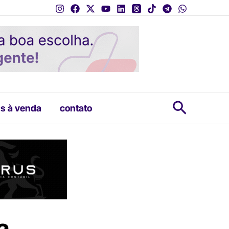
Pesquis
s à venda
contato
a