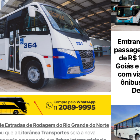
o
seu
e-
mail
Emtram
passagen
de R$ 
Goiás e 
com vi
ônibu
De
e Estradas de Rodagem do Rio Grande do Norte
ou que a
Litorânea Transportes
será a nova
operação emergencial das
linhas intermunicipais