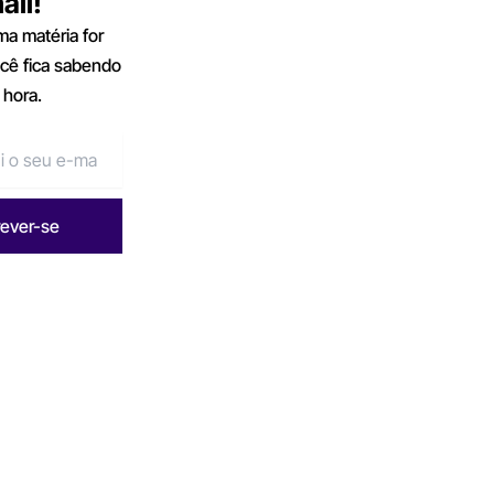
ail!
a matéria for
ocê fica sabendo
 hora.
rever-se