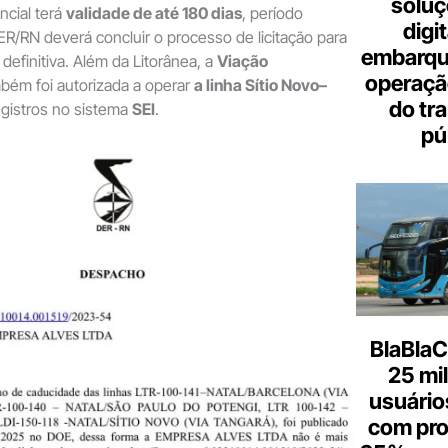
soluç
ncial terá
validade de até 180 dias
, período
digi
ER/RN deverá concluir o processo de licitação para
embarque
 definitiva. Além da Litorânea, a
Viação
operaçã
bém foi autorizada a operar
a linha Sítio Novo–
do tr
egistros no sistema
SEI
.
pú
BlaBlaC
25 mi
usuários
com pr