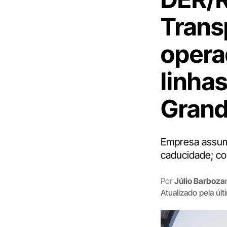
Trans
opera
linhas
Grand
Empresa assum
caducidade; con
Por
Júlio Barboza
Atualizado pela úl