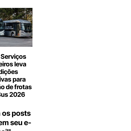
 Serviços
iros leva
dições
ivas para
o de frotas
Bus 2026
 os posts
 em seu e-