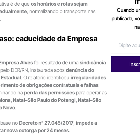
m
ativa é de que
os horários e rotas sejam
Quando um
radualmente
, normalizando o transporte nas
publicada, v
.
na
caso: caducidade da Empresa
Empresa Alves
foi resultado de uma
sindicância
Insc
pelo DER/RN, instaurada após
denúncia do
o Estadual
. O relatório identificou
irregularidades
rimento de obrigações contratuais e falhas
lminando na
perda das permissões
para operar as
lona, Natal–São Paulo do Potengi, Natal–São
io Novo
.
 base no
Decreto nº 27.045/2017
,
impede a
tar nova outorga por 24 meses
.