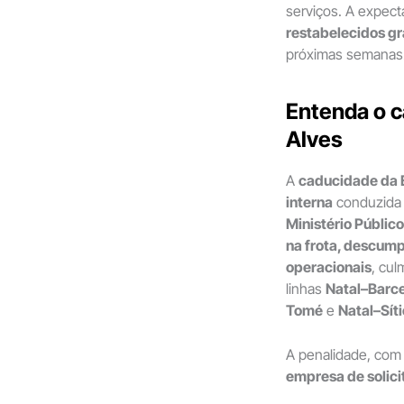
serviços. A expect
restabelecidos g
próximas semanas
Entenda o 
Alves
A
caducidade da 
interna
conduzida 
Ministério Públic
na frota, descump
operacionais
, cu
linhas
Natal–Barce
Tomé
e
Natal–Sít
A penalidade, com
empresa de solici