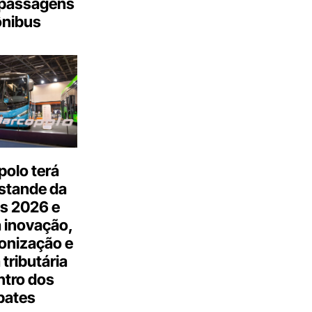
passagens
ônibus
olo terá
stande da
s 2026 e
 inovação,
onização e
tributária
ntro dos
bates