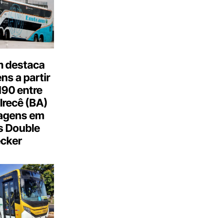
 destaca
s a partir
190 entre
Irecê (BA)
agens em
s Double
cker