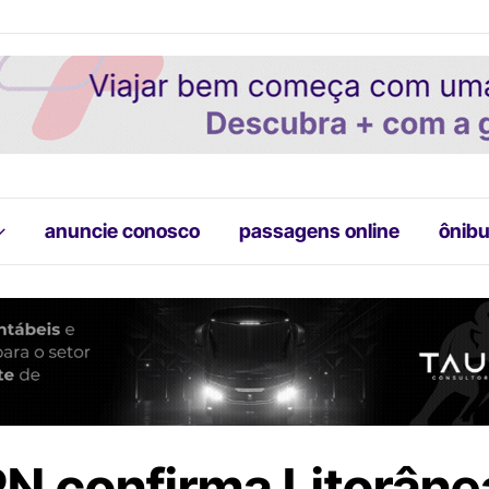
anuncie conosco
passagens online
ônibu
N confirma Litorâne