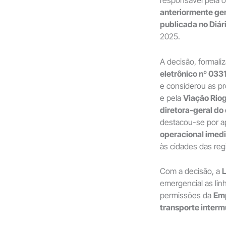
anteriormente ge
publicada no Diári
2025.
A decisão, formaliz
eletrônico nº 03
e considerou as p
e pela
Viação Rio
diretora-geral do
destacou-se por a
operacional imed
às cidades das re
Com a decisão, a
L
emergencial as li
permissões da
Em
transporte interm