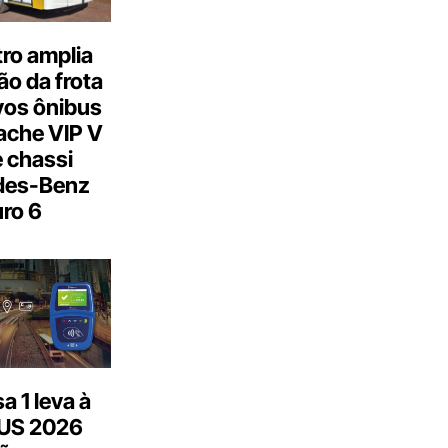
ro amplia
o da frota
os ônibus
ache VIP V
 chassi
des-Benz
ro 6
 1 leva à
US 2026