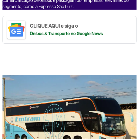
comercialização de ônibus e passagem por empresas relevantes do
segmento, como a Expresso São Luiz.
CLIQUE AQUI e siga o
Ônibus & Transporte
no Google News
Digite
aqui
o
seu
e-
mail