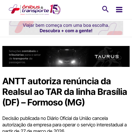
Ir
Pesquisa
para
o
conteúdo
ANTT autoriza renúncia da
Realsul ao TAR da linha Brasília
(DF) – Formoso (MG)
Decisão publicada no Diário Oficial da União cancela
autorização da empresa para operar o serviço interestadual a
partir de 27 de março de 2026