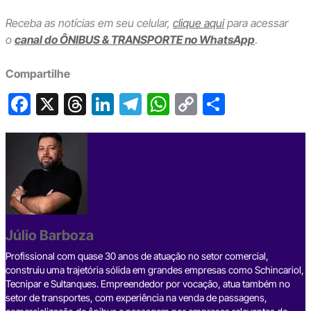
Receba as notícias em seu celular,
clique aqui
para acessar
o
canal do ÔNIBUS & TRANSPORTE no WhatsApp
.
Compartilhe
F
X
T
Li
T
W
C
S
a
hr
n
el
h
o
h
c
e
ke
e
at
p
ar
e
a
dI
gr
s
y
e
b
d
n
a
A
Li
o
s
m
p
n
o
p
k
Júlio Barboza
k
Profissional com quase 30 anos de atuação no setor comercial,
construiu uma trajetória sólida em grandes empresas como Schincariol,
Tecnipar e Sultanques. Empreendedor por vocação, atua também no
setor de transportes, com experiência na venda de passagens,