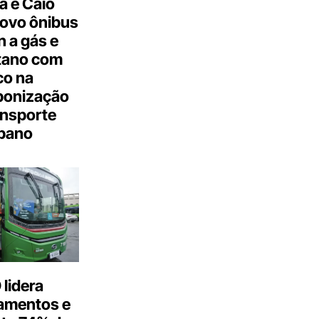
a e Caio
ovo ônibus
 a gás e
tano com
co na
bonização
ansporte
bano
lidera
amentos e