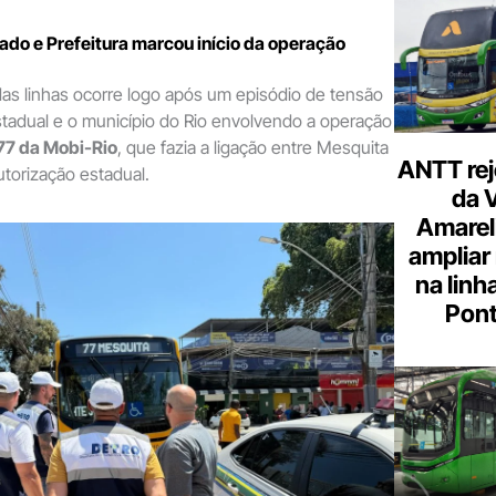
ado e Prefeitura marcou início da operação
as linhas ocorre logo após um episódio de tensão
tadual e o município do Rio envolvendo a operação
 77 da Mobi-Rio
, que fazia a ligação entre Mesquita
ANTT rej
utorização estadual.
da 
Amarel
ampliar
na linh
Pont