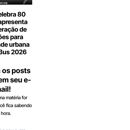
elebra 80
apresenta
eração de
ões para
ade urbana
.Bus 2026
 os posts
 em seu e-
ail!
a matéria for
ocê fica sabendo
 hora.