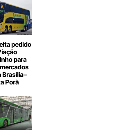
eita pedido
Viação
inho para
 mercados
a Brasília–
a Porã