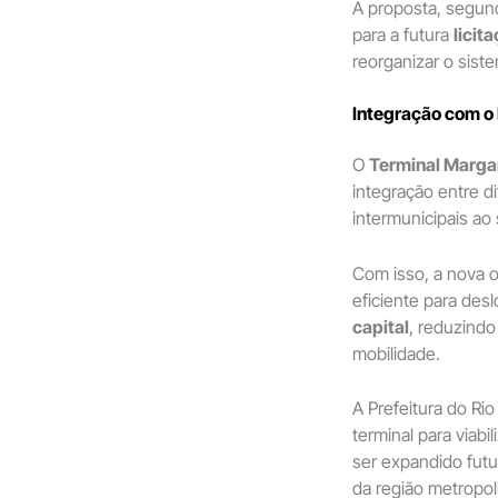
A proposta, segund
para a futura
licit
reorganizar o sist
Integração com o 
O
Terminal Marga
integração entre d
intermunicipais ao
Com isso, a nova o
eficiente para des
capital
, reduzind
mobilidade.
A Prefeitura do Ri
terminal para viab
ser expandido futu
da região metropol