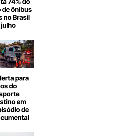
ta 74% do
 de ônibus
s no Brasil
julho
erta para
cos do
sporte
stino em
isódio de
ocumental