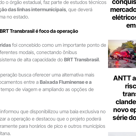
conquis
o o órgão estadual, faz parte de estudos técnicos
mercado
ação das linhas intermunicipais
, que deverá
elétrico
ema no estado.
em 
BRT Transbrasil é foco da operação
ridas
foi concebido como um importante ponto de
iferentes modais, conectando ônibus
 sistema de alta capacidade do
BRT Transbrasil
.
peração busca oferecer uma alternativa mais
ANTT al
locamentos entre a
Baixada Fluminense e a
ris
o tempo de viagem e ampliando as opções de
tran
clande
novo ep
o informou que disponibilizou uma baia exclusiva no
série d
ilizar a operação e destacou que o projeto poderá
ramente para horários de pico e outros municípios
itana.