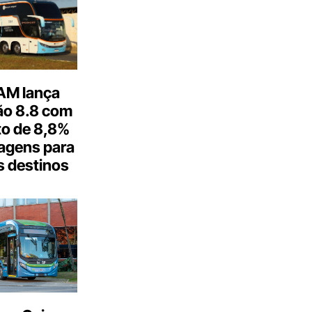
M lança
o 8.8 com
o de 8,8%
agens para
s destinos