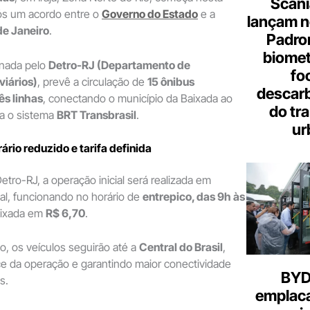
Scani
após um acordo entre o
Governo do Estado
e a
lançam n
de Janeiro
.
Padron
biome
denada pelo
Detro-RJ (Departamento de
fo
viários)
, prevê a circulação de
15 ônibus
descar
ês linhas
, conectando o município da Baixada ao
do tr
ra o sistema
BRT Transbrasil
.
ur
ário reduzido e tarifa definida
tro-RJ, a operação inicial será realizada em
al, funcionando no horário de
entrepico, das 9h às
 fixada em
R$ 6,70
.
lo, os veículos seguirão até a
Central do Brasil
,
e da operação e garantindo maior conectividade
BYD 
s.
emplac