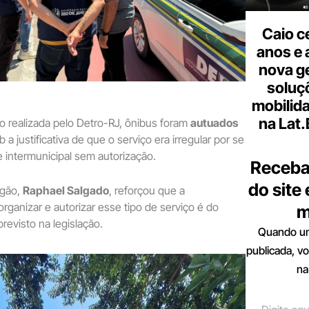
Caio c
anos e 
nova g
soluç
mobilid
na Lat
ão realizada pelo Detro-RJ, ônibus foram
autuados
b a justificativa de que o serviço era irregular por se
e intermunicipal sem autorização.
Receba
do site
rgão,
Raphael Salgado
, reforçou que a
rganizar e autorizar esse tipo de serviço é do
m
revisto na legislação.
Quando um
publicada, v
na