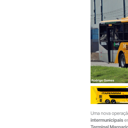
Uma nova operaç
intermunicipais
e
Terminal Margari