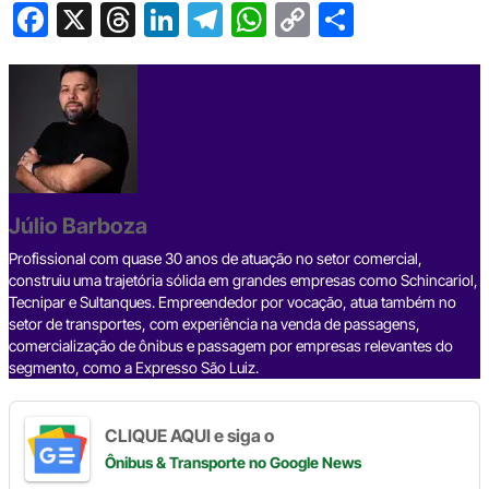
F
X
T
Li
T
W
C
S
a
hr
n
el
h
o
h
c
e
ke
e
at
p
ar
e
a
dI
gr
s
y
e
b
d
n
a
A
Li
o
s
m
p
n
o
p
k
Júlio Barboza
k
Profissional com quase 30 anos de atuação no setor comercial,
construiu uma trajetória sólida em grandes empresas como Schincariol,
Tecnipar e Sultanques. Empreendedor por vocação, atua também no
setor de transportes, com experiência na venda de passagens,
comercialização de ônibus e passagem por empresas relevantes do
segmento, como a Expresso São Luiz.
CLIQUE AQUI e siga o
Ônibus & Transporte
no Google News