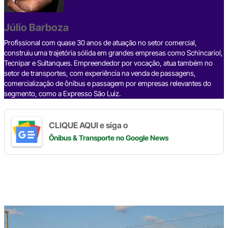
o
s
m
p
n
o
p
k
Júlio Barboza
k
Profissional com quase 30 anos de atuação no setor comercial,
construiu uma trajetória sólida em grandes empresas como Schincariol,
Tecnipar e Sultanques. Empreendedor por vocação, atua também no
setor de transportes, com experiência na venda de passagens,
comercialização de ônibus e passagem por empresas relevantes do
segmento, como a Expresso São Luiz.
CLIQUE AQUI e siga o
Ônibus & Transporte
no Google News
Digite
aqui