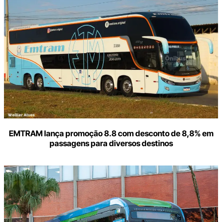
o
seu
e-
mail
EMTRAM lança promoção 8.8 com desconto de 8,8% em
passagens para diversos destinos