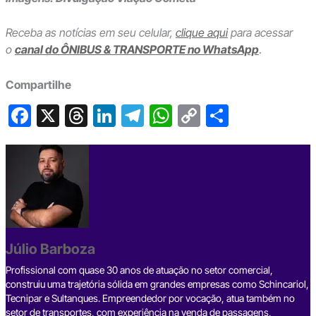
Receba as notícias em seu celular,
clique aqui
para acessar
o
canal do ÔNIBUS & TRANSPORTE no WhatsApp
.
Compartilhe
F
X
T
Li
T
W
C
S
a
hr
n
el
h
o
h
c
e
ke
e
at
p
ar
e
a
dI
gr
s
y
e
b
d
n
a
A
Li
o
s
m
p
n
o
p
k
Júlio Barboza
k
Profissional com quase 30 anos de atuação no setor comercial,
construiu uma trajetória sólida em grandes empresas como Schincariol,
Tecnipar e Sultanques. Empreendedor por vocação, atua também no
setor de transportes, com experiência na venda de passagens,