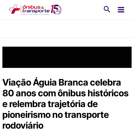
Ir
Pesquisa
para
o
conteúdo
Viação Águia Branca celebra
80 anos com ônibus históricos
e relembra trajetória de
pioneirismo no transporte
rodoviário