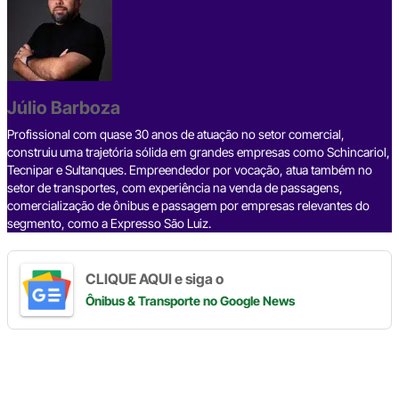
e
a
dI
gr
s
y
e
b
d
n
a
A
Li
o
s
m
p
n
o
p
k
Júlio Barboza
k
Profissional com quase 30 anos de atuação no setor comercial,
construiu uma trajetória sólida em grandes empresas como Schincariol,
Tecnipar e Sultanques. Empreendedor por vocação, atua também no
setor de transportes, com experiência na venda de passagens,
comercialização de ônibus e passagem por empresas relevantes do
segmento, como a Expresso São Luiz.
CLIQUE AQUI e siga o
Ônibus & Transporte
no Google News