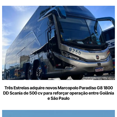
Digite
aqui
o
seu
e-
mail
Três Estrelas adquire novos Marcopolo Paradiso G8 1800
DD Scania de 500 cv para reforçar operação entre Goiânia
e São Paulo