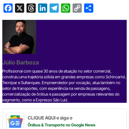
F
X
T
Li
T
W
C
S
a
hr
n
el
h
o
h
c
e
ke
e
at
p
ar
e
a
dI
gr
s
y
e
b
d
n
a
A
Li
o
s
m
p
n
o
p
k
Júlio Barboza
k
Profissional com quase 30 anos de atuação no setor comercial,
construiu uma trajetória sólida em grandes empresas como Schincariol,
Tecnipar e Sultanques. Empreendedor por vocação, atua também no
setor de transportes, com experiência na venda de passagens,
comercialização de ônibus e passagem por empresas relevantes do
segmento, como a Expresso São Luiz.
CLIQUE AQUI e siga o
Ônibus & Transporte
no Google News