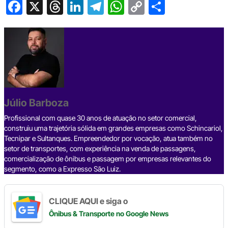
F
X
T
Li
T
W
C
S
a
hr
n
el
h
o
h
c
e
ke
e
at
p
ar
e
a
dI
gr
s
y
e
b
d
n
a
A
Li
o
s
m
p
n
o
p
k
Júlio Barboza
k
Profissional com quase 30 anos de atuação no setor comercial,
construiu uma trajetória sólida em grandes empresas como Schincariol,
Tecnipar e Sultanques. Empreendedor por vocação, atua também no
setor de transportes, com experiência na venda de passagens,
comercialização de ônibus e passagem por empresas relevantes do
segmento, como a Expresso São Luiz.
CLIQUE AQUI e siga o
Ônibus & Transporte
no Google News