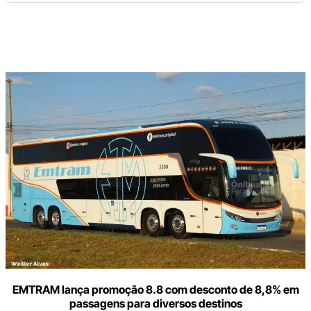
Digite
aqui
o
seu
e-
mail
EMTRAM lança promoção 8.8 com desconto de 8,8% em
passagens para diversos destinos