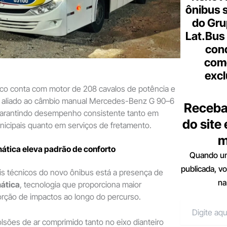
ônibus 
do Gru
Lat.Bus
con
come
excl
co conta com motor de 208 cavalos de potência e
 aliado ao câmbio manual Mercedes-Benz G 90–6
Receba
garantindo desempenho consistente tanto em
do site
nicipais quanto em serviços de fretamento.
m
tica eleva padrão de conforto
Quando um
publicada, v
ais técnicos do novo ônibus está a presença de
na
ática
, tecnologia que proporciona maior
orção de impactos ao longo do percurso.
olsões de ar comprimido tanto no eixo dianteiro