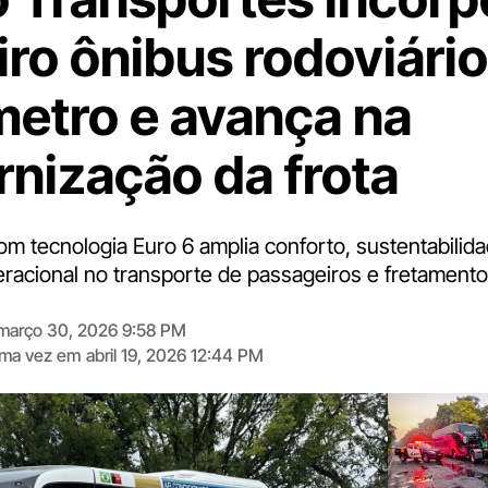
iro ônibus rodoviário
metro e avança na
nização da frota
om tecnologia Euro 6 amplia conforto, sustentabilid
racional no transporte de passageiros e fretamento
março 30, 2026 9:58 PM
tima vez em
abril 19, 2026 12:44 PM
Digite
aqui
o
seu