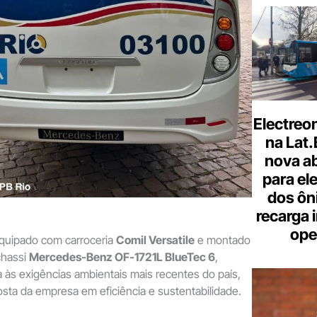
Electreo
na Lat
nova a
para ele
dos ôn
recarga 
ope
equipado com carroceria
Comil Versatile
e montado
chassi
Mercedes-Benz OF-1721L BlueTec 6
,
a às exigências ambientais mais recentes do país,
sta da empresa em eficiência e sustentabilidade.