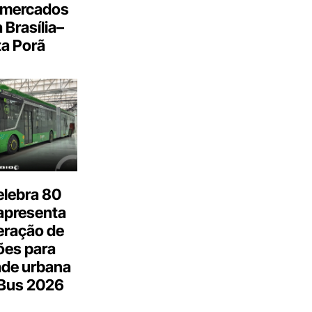
 mercados
a Brasília–
a Porã
elebra 80
apresenta
eração de
ões para
ade urbana
.Bus 2026