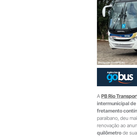
A
PB Rio Transpor
intermunicipal de
fretamento contín
paraibano, deu ma
renovação ao anun
quilômetro
de sua 