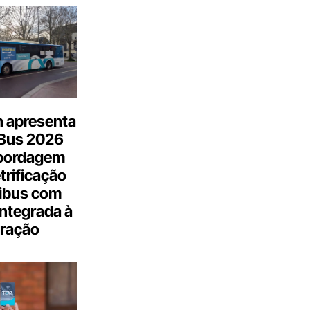
n apresenta
.Bus 2026
bordagem
trificação
ibus com
integrada à
ração