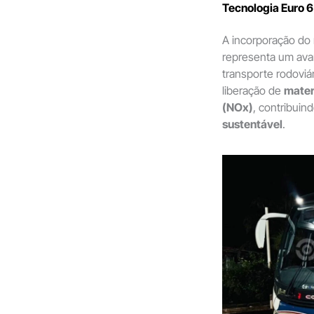
Tecnologia Euro 
A incorporação d
representa um ava
transporte rodoviár
liberação de
mater
(NOx)
, contribui
sustentável
.