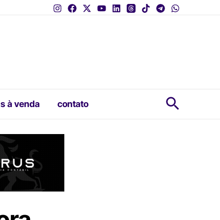
Pesquis
s à venda
contato
ora