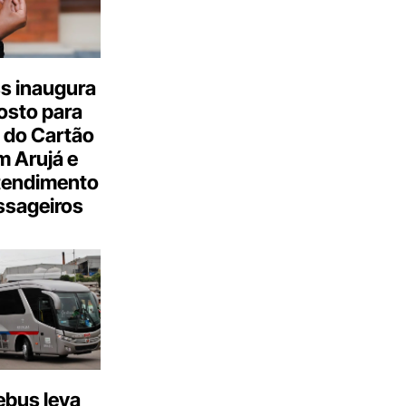
s inaugura
osto para
 do Cartão
 Arujá e
tendimento
ssageiros
bus leva