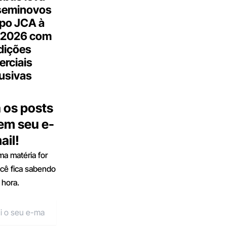
seminovos
po JCA à
 2026 com
dições
rciais
usivas
 os posts
 em seu e-
ail!
a matéria for
ocê fica sabendo
 hora.