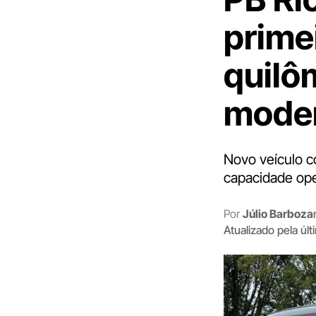
prime
quilô
moder
Novo veículo c
capacidade ope
Por
Júlio Barboza
Atualizado pela úl