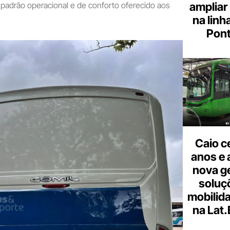
padrão operacional e de conforto oferecido aos
ampliar
na linh
Pont
Caio c
anos e 
nova g
soluç
mobilid
na Lat