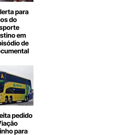
erta para
cos do
sporte
stino em
isódio de
ocumental
eita pedido
Viação
inho para