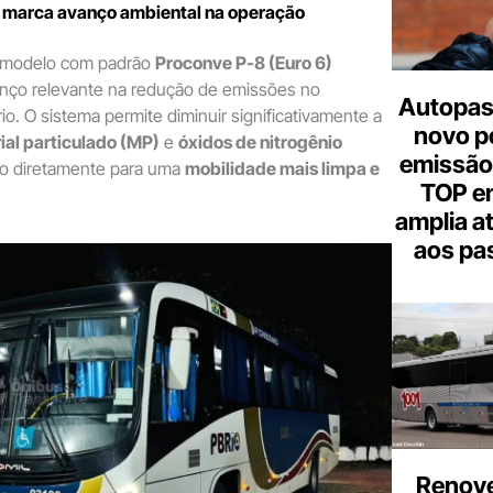
6 marca avanço ambiental na operação
o modelo com padrão
Proconve P-8 (Euro 6)
nço relevante na redução de emissões no
Autopas
io. O sistema permite diminuir significativamente a
novo p
ial particulado (MP)
e
óxidos de nitrogênio
emissão
ndo diretamente para uma
mobilidade mais limpa e
TOP em
amplia a
aos pa
Renove