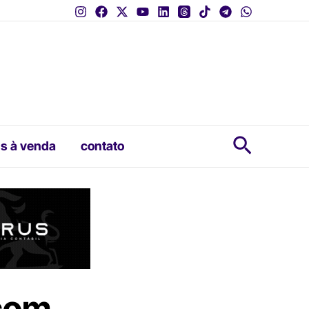
Pesquis
s à venda
contato
 com