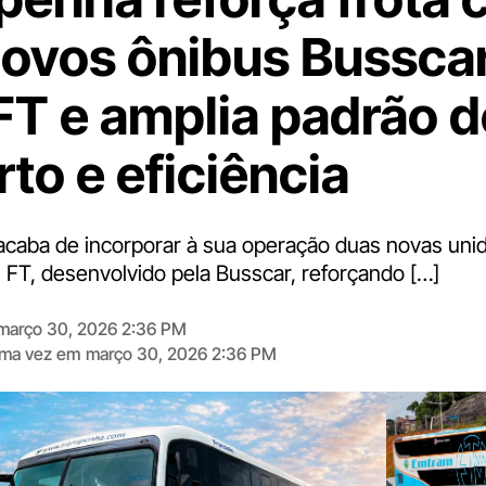
novos ônibus Busscar
FT e amplia padrão d
to e eficiência
caba de incorporar à sua operação duas novas uni
 FT, desenvolvido pela Busscar, reforçando […]
março 30, 2026 2:36 PM
tima vez em
março 30, 2026 2:36 PM
Digite
aqui
o
seu