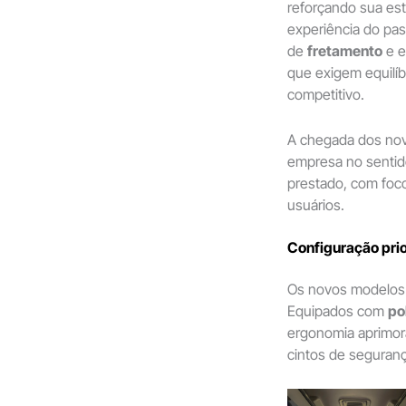
reforçando sua est
experiência do pas
de
fretamento
e e
que exigem equilíbr
competitivo.
A chegada dos no
empresa no sentido
prestado, com foco
usuários.
Configuração prio
Os novos modelos s
Equipados com
po
ergonomia aprimor
cintos de seguranç