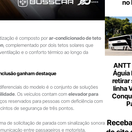
no 
atização é composto por
ar-condicionado de teto
en
, complementado por dois tetos solares que
ventilação e o conforto térmico ao longo da
ANTT 
Águia 
 inclusão ganham destaque
retirar
diferenciais do modelo é o conjunto de soluções
linha 
ilidade
. Os veículos contam com
elevador para
Conqu
aços reservados para pessoas com deficiência com
P
 e cintos de segurança de três pontos.
Receba
ema de solicitação de parada com sinalização sonora
 comunicação entre passageiros e motorista,
do site