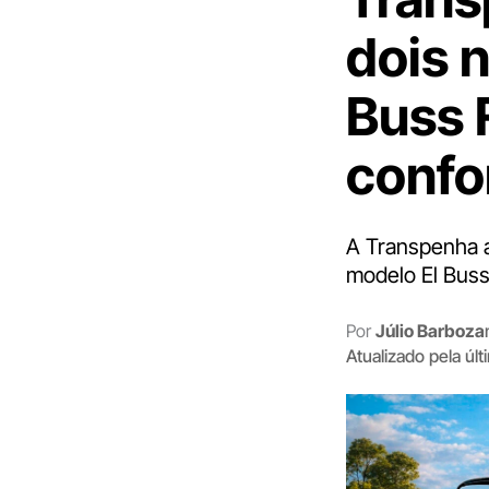
dois 
Buss 
confor
A Transpenha a
modelo El Buss
Por
Júlio Barboza
Atualizado pela úl