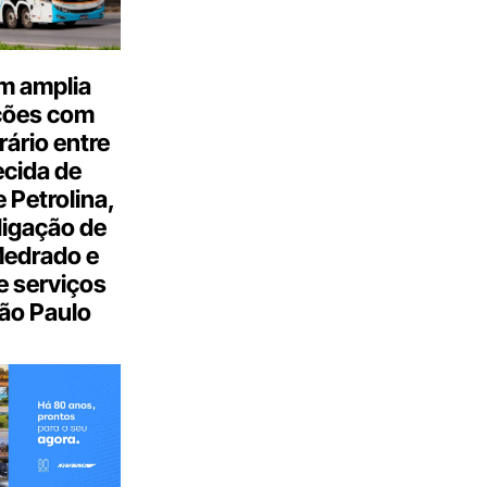
m amplia
ções com
ário entre
cida de
 Petrolina,
ligação de
Medrado e
 serviços
ão Paulo