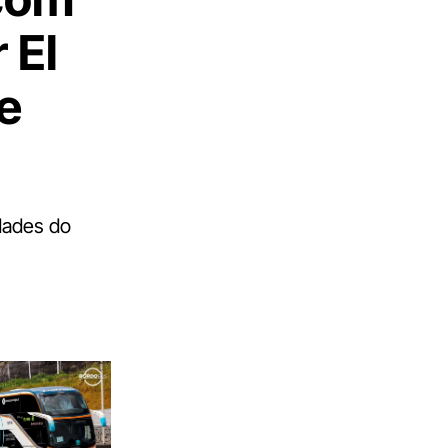
 El
e
dades do