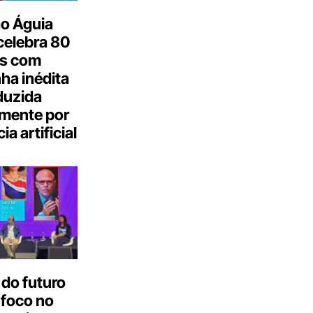
o Águia
celebra 80
s com
a inédita
duzida
lmente por
ia artificial
do futuro
 foco no