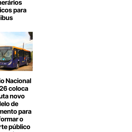
inerários
icos para
ibus
o Nacional
26 coloca
uta novo
elo de
mento para
formar o
te público