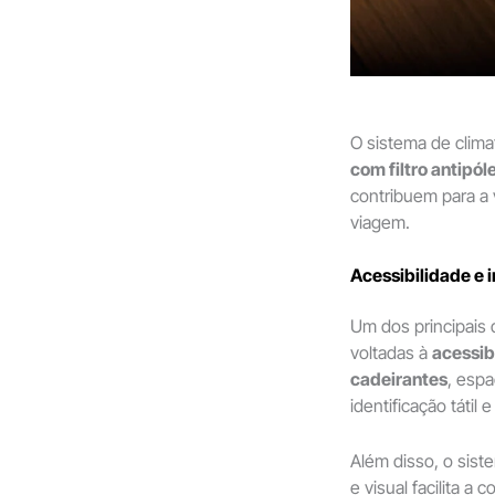
O sistema de clim
com filtro antipól
contribuem para a 
viagem.
Acessibilidade e
Um dos principais 
voltadas à
acessib
cadeirantes
, esp
identificação tátil
Além disso, o sist
e visual facilita a