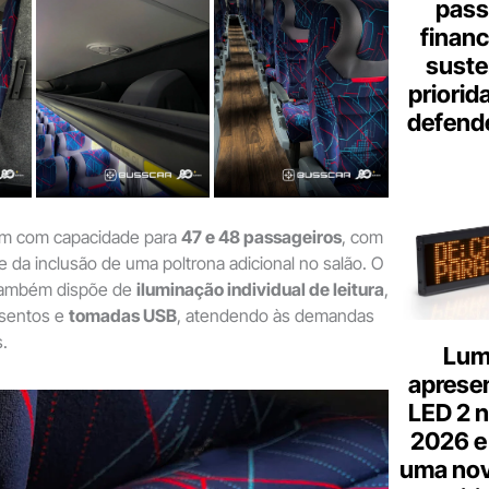
pass
finan
suste
priorid
defend
am com capacidade para
47 e 48 passageiros
, com
e da inclusão de uma poltrona adicional no salão. O
 também dispõe de
iluminação individual de leitura
,
ssentos e
tomadas USB
, atendendo às demandas
s.
Lum
aprese
LED 2 n
2026 e
uma nov