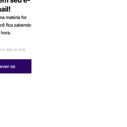
ail!
a matéria for
ocê fica sabendo
 hora.
rever-se