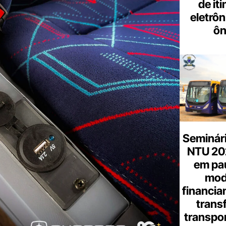
de it
eletrôn
ôn
Seminári
NTU 20
em pa
mod
financia
trans
transpor