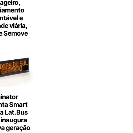
ageiro,
ciamento
ntável e
ade viária,
e Semove
inator
nta Smart
a Lat.Bus
 inaugura
a geração