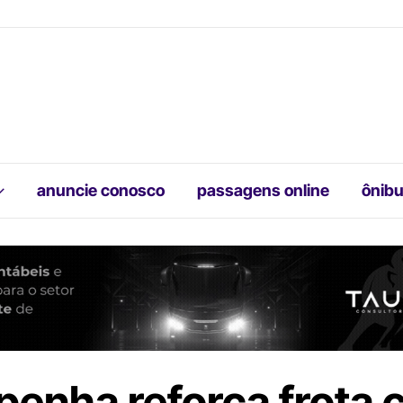
anuncie conosco
passagens online
ônibu
penha reforça frota