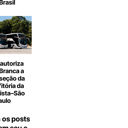
Brasil
autoriza
Branca a
 seção da
Vitória da
ista–São
aulo
 os posts
 em seu e-