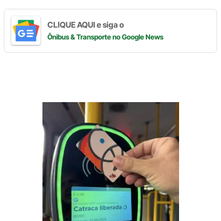
CLIQUE AQUI e siga o
Ônibus & Transporte
no Google News
Digite
aqui
o
seu
e-
mail