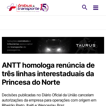
Ir
Pesquisa
para
o
conteúdo
ANTT homologa renúncia de
três linhas interestaduais da
Princesa do Norte
Decisões publicadas no Diário Oficial da União cancelam
autorizações da empresa para operações com origem em
Ribeirão Preto, Ibaiti e Wenceslau Braz