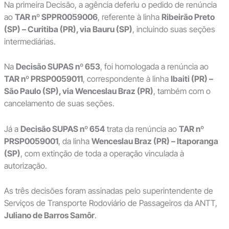
Na primeira Decisão, a agência deferiu o pedido de renúncia
ao
TAR nº SPPR0059006
, referente à linha
Ribeirão Preto
(SP) – Curitiba (PR), via Bauru (SP)
, incluindo suas seções
intermediárias.
Na
Decisão SUPAS nº 653
, foi homologada a renúncia ao
TAR nº PRSP0059011
, correspondente à linha
Ibaiti (PR) –
São Paulo (SP), via Wenceslau Braz (PR)
, também com o
cancelamento de suas seções.
Já a
Decisão SUPAS nº 654
trata da renúncia ao
TAR nº
PRSP0059001
, da linha
Wenceslau Braz (PR) – Itaporanga
(SP)
, com extinção de toda a operação vinculada à
autorização.
As três decisões foram assinadas pelo superintendente de
Serviços de Transporte Rodoviário de Passageiros da ANTT,
Juliano de Barros Samôr
.