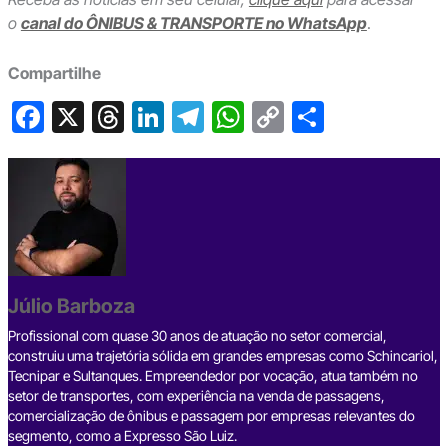
o
canal do ÔNIBUS & TRANSPORTE no WhatsApp
.
Compartilhe
F
X
T
Li
T
W
C
S
a
hr
n
el
h
o
h
c
e
ke
e
at
p
ar
e
a
dI
gr
s
y
e
b
d
n
a
A
Li
o
s
m
p
n
o
p
k
Júlio Barboza
k
Profissional com quase 30 anos de atuação no setor comercial,
construiu uma trajetória sólida em grandes empresas como Schincariol,
Tecnipar e Sultanques. Empreendedor por vocação, atua também no
setor de transportes, com experiência na venda de passagens,
comercialização de ônibus e passagem por empresas relevantes do
segmento, como a Expresso São Luiz.