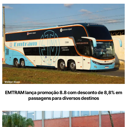
Digite
aqui
o
seu
e-
mail
EMTRAM lança promoção 8.8 com desconto de 8,8% em
passagens para diversos destinos