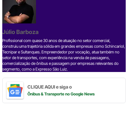
e
a
dI
gr
s
y
e
b
d
n
a
A
Li
o
s
m
p
n
o
p
k
Júlio Barboza
k
Profissional com quase 30 anos de atuação no setor comercial,
construiu uma trajetória sólida em grandes empresas como Schincariol,
Tecnipar e Sultanques. Empreendedor por vocação, atua também no
setor de transportes, com experiência na venda de passagens,
comercialização de ônibus e passagem por empresas relevantes do
segmento, como a Expresso São Luiz.
CLIQUE AQUI e siga o
Ônibus & Transporte
no Google News