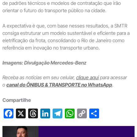
de padrões técnicos e modelos de contratação que irão
orientar o futuro do transporte público na cidade.
A expectativa é que, com base nesses resultados, a SMTR
consiga estruturar um modelo sustentável e eficiente para a
eletrificação da frota, consolidando o Rio de Janeiro como
referência em inovação no transporte urbano.
Imagens: Divulgação Mercedes-Benz
Receba as notícias em seu celular,
clique aqui
para acessar
o
canal do ÔNIBUS & TRANSPORTE no WhatsApp
.
Compartilhe
F
X
T
Li
T
W
C
S
a
hr
n
el
h
o
h
c
e
ke
e
at
p
ar