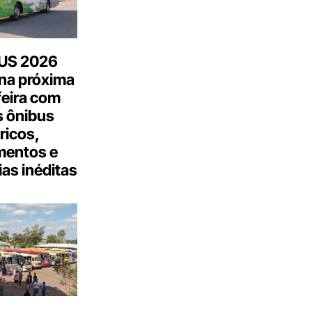
US 2026
na próxima
feira com
 ônibus
tricos,
mentos e
as inéditas