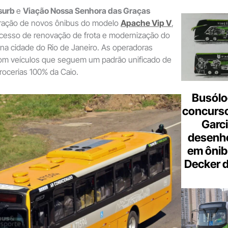
surb
e
Viação Nossa Senhora das Graças
poração de novos ônibus do modelo
Apache Vip V
,
ocesso de renovação de frota e modernização do
 na cidade do Rio de Janeiro. As operadoras
om veículos que seguem um padrão unificado de
rocerias 100% da Caio.
Busólo
concurso
Garci
desenho
em ônib
Decker 