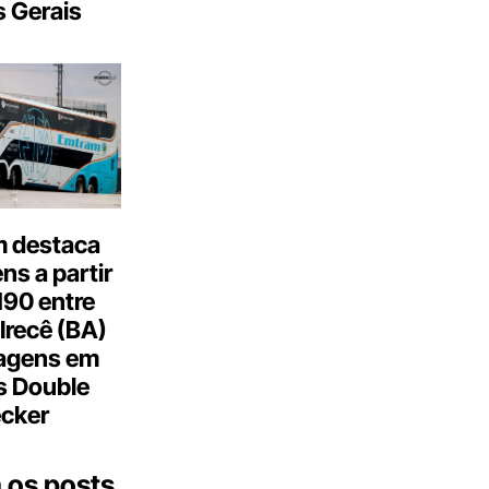
 Gerais
 destaca
s a partir
190 entre
Irecê (BA)
agens em
s Double
cker
 os posts