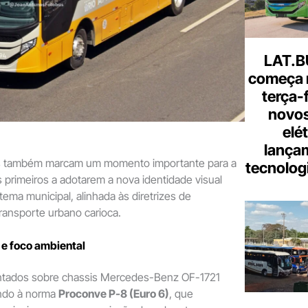
LAT.B
começa 
terça-
novos
elé
lança
os também marcam um momento importante para a
tecnologi
primeiros a adotarem a nova identidade visual
tema municipal, alinhada às diretrizes de
ransporte urbano carioca.
 e foco ambiental
ntados sobre chassis Mercedes-Benz OF-1721
endo à norma
Proconve P-8 (Euro 6)
, que