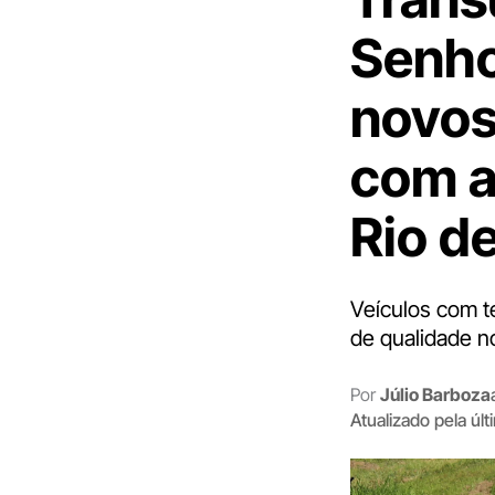
Senho
novos
com a
Rio d
Veículos com t
de qualidade n
Por
Júlio Barboza
Atualizado pela úl