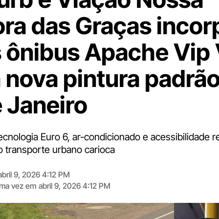
ra das Graças inco
 ônibus Apache Vip
 nova pintura padrã
e Janeiro
ecnologia Euro 6, ar-condicionado e acessibilidade 
o transporte urbano carioca
abril 9, 2026 4:12 PM
tima vez em
abril 9, 2026 4:12 PM
Digite
aqui