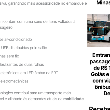
Minas
usiva, garantindo mais acessibilidade no embarque e
m contam com uma série de itens voltados à
sageiro:
de ar-condicionado
USB distribuídas pelo salão
Emtram
as sem fio
passagen
deslizantes de duas folhas
de R$ 
s eletrônicos em LED âmbar da FRT
Goiás e 
com vi
 eletromecânicas
ônibu
De
ológico contribui para um transporte mais
ável e alinhado às demandas atuais da
mobilidade
Receba