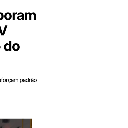
rporam
 V
o do
reforçam padrão