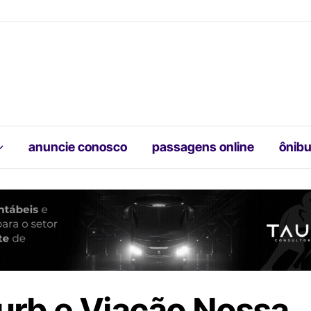
anuncie conosco
passagens online
ônibu
urb e Viação Nossa