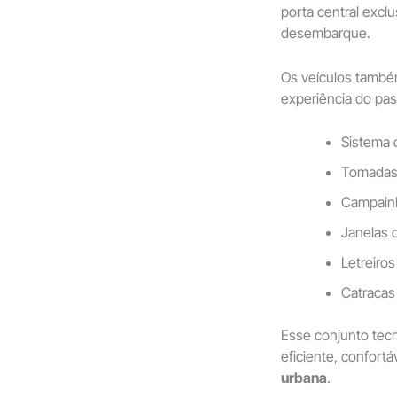
porta central excl
desembarque.
Os veículos també
experiência do pas
Sistema 
Tomadas 
Campainh
Janelas 
Letreiro
Catracas
Esse conjunto tecn
eficiente, confort
urbana
.