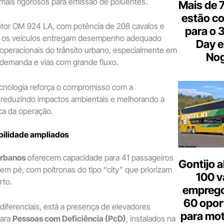
 mais rigorosos para emissão de poluentes.
Mais de 7
estão c
or OM 924 LA, com potência de 208 cavalos e
para o 
, os veículos entregam desempenho adequado
Day e
operacionais do trânsito urbano, especialmente em
Nog
 demanda e vias com grande fluxo.
cnologia reforça o compromisso com a
, reduzindo impactos ambientais e melhorando a
ica da operação.
bilidade ampliados
urbanos
oferecem capacidade para 41 passageiros
Gontijo a
em pé, com poltronas do tipo “city” que priorizam
100 v
rto.
emprego
60 opor
 diferenciais, está a presença de elevadores
para mot
para
Pessoas com Deficiência (PcD)
, instalados na