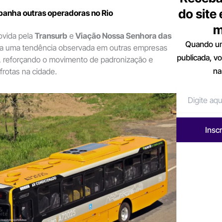
do site
nha outras operadoras no Rio
m
ovida pela
Transurb
e
Viação Nossa Senhora das
Quando um
 uma tendência observada em outras empresas
publicada, v
a, reforçando o movimento de padronização e
na
rotas na cidade.
Insc