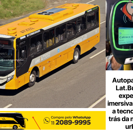
o
seu
e-
mail
Autopa
Lat.B
expe
imersiva
a tecno
trás da 
ur