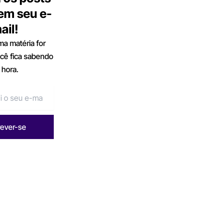
 em seu e-
ail!
a matéria for
ocê fica sabendo
 hora.
rever-se