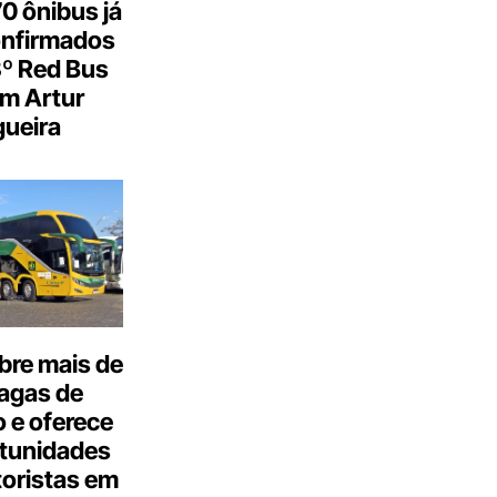
0 ônibus já
onfirmados
3º Red Bus
m Artur
ueira
bre mais de
agas de
 e oferece
tunidades
oristas em