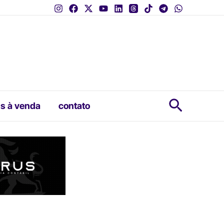
Pesquis
s à venda
contato