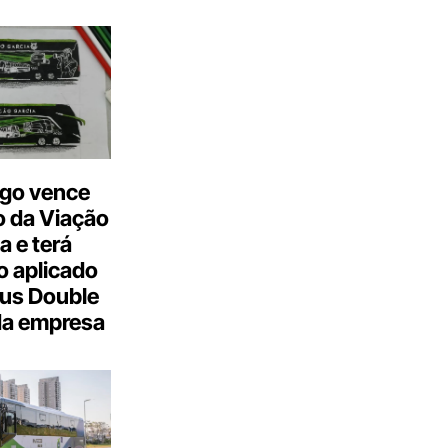
go vence
 da Viação
a e terá
 aplicado
us Double
da empresa