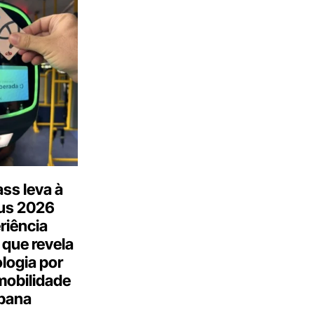
ss leva à
us 2026
riência
 que revela
logia por
mobilidade
bana