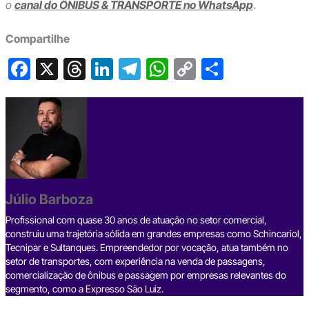
o
canal do ÔNIBUS & TRANSPORTE no WhatsApp
.
Compartilhe
F
X
T
Li
T
W
C
S
a
hr
n
el
h
o
h
c
e
ke
e
at
p
ar
e
a
dI
gr
s
y
e
b
d
n
a
A
Li
o
s
m
p
n
o
p
k
Júlio Barboza
k
Profissional com quase 30 anos de atuação no setor comercial,
construiu uma trajetória sólida em grandes empresas como Schincariol,
Tecnipar e Sultanques. Empreendedor por vocação, atua também no
setor de transportes, com experiência na venda de passagens,
comercialização de ônibus e passagem por empresas relevantes do
segmento, como a Expresso São Luiz.