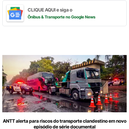
CLIQUE AQUI e siga o
Ônibus & Transporte
no Google News
Digite
aqui
o
seu
e-
mail
ANTT alerta para riscos do transporte clandestino em novo
episódio de série documental