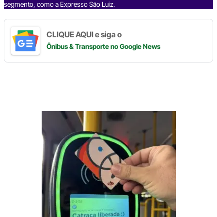
segmento, como a Expresso São Luiz.
CLIQUE AQUI e siga o
Ônibus & Transporte
no Google News
Digite
aqui
o
seu
e-
mail