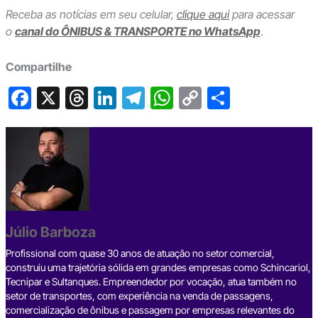
Receba as notícias em seu celular,
clique aqui
para acessar
o
canal do ÔNIBUS & TRANSPORTE no WhatsApp
.
Compartilhe
F
X
T
Li
T
W
C
S
a
hr
n
el
h
o
h
c
e
ke
e
at
p
ar
e
a
dI
gr
s
y
e
b
d
n
a
A
Li
o
s
m
p
n
o
p
k
Júlio Barboza
k
Profissional com quase 30 anos de atuação no setor comercial,
construiu uma trajetória sólida em grandes empresas como Schincariol,
Tecnipar e Sultanques. Empreendedor por vocação, atua também no
setor de transportes, com experiência na venda de passagens,
comercialização de ônibus e passagem por empresas relevantes do