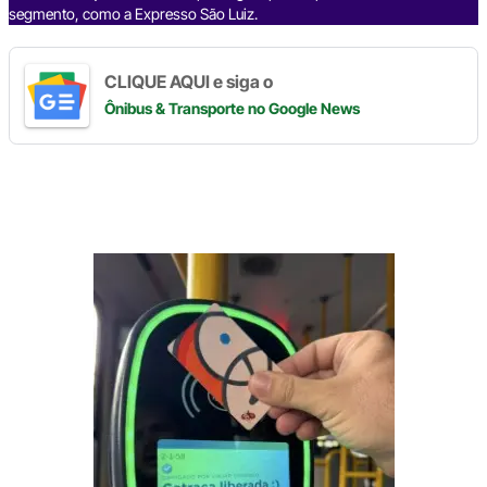
segmento, como a Expresso São Luiz.
CLIQUE AQUI e siga o
Ônibus & Transporte
no Google News
Digite
aqui
o
seu
e-
mail