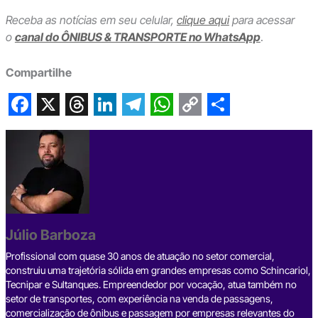
Receba as notícias em seu celular,
clique aqui
para acessar
o
canal do ÔNIBUS & TRANSPORTE no WhatsApp
.
Compartilhe
F
X
T
L
T
W
C
S
a
h
i
e
h
o
h
c
r
n
l
a
p
a
e
e
k
e
t
y
r
b
a
e
g
s
L
e
Júlio Barboza
o
d
d
r
A
i
o
s
I
a
p
n
Profissional com quase 30 anos de atuação no setor comercial,
construiu uma trajetória sólida em grandes empresas como Schincariol,
k
n
m
p
k
Tecnipar e Sultanques. Empreendedor por vocação, atua também no
setor de transportes, com experiência na venda de passagens,
comercialização de ônibus e passagem por empresas relevantes do