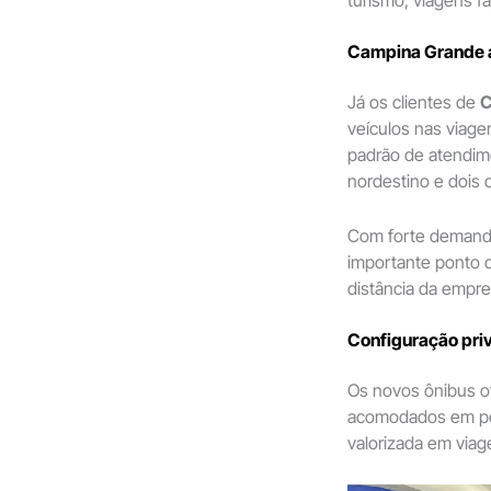
Campina Grande a
Já os clientes de
C
veículos nas viag
padrão de atendime
nordestino e dois d
Com forte demanda
importante ponto 
distância da empre
Configuração priv
Os novos ônibus 
acomodados em p
valorizada em viag