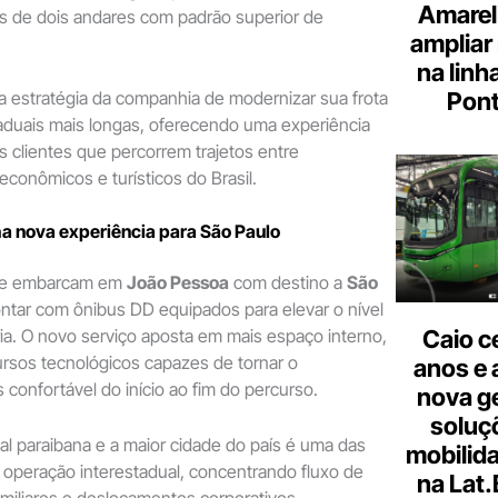
Amarel
s de dois andares com padrão superior de
ampliar
na linh
Pont
a a estratégia da companhia de modernizar sua frota
taduais mais longas, oferecendo uma experiência
os clientes que percorrem trajetos entre
econômicos e turísticos do Brasil.
a nova experiência para São Paulo
ue embarcam em
João Pessoa
com destino a
São
tar com ônibus DD equipados para elevar o nível
ia. O novo serviço aposta em mais espaço interno,
Caio c
rsos tecnológicos capazes de tornar o
anos e 
confortável do início ao fim do percurso.
nova g
soluç
tal paraibana e a maior cidade do país é uma das
mobilid
 operação interestadual, concentrando fluxo de
na Lat
amiliares e deslocamentos corporativos.