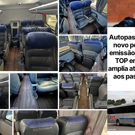
Autopas
novo p
emissão
TOP em
amplia a
aos pa