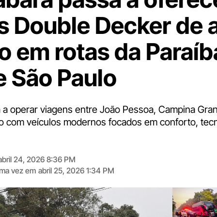
s Double Decker de a
o em rotas da Paraíb
 e São Paulo
a operar viagens entre João Pessoa, Campina Gran
ro com veículos modernos focados em conforto, tecn
abril 24, 2026 8:36 PM
tima vez em
abril 25, 2026 1:34 PM
Digite
aqui
o