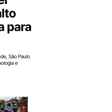
lto
a para
de, São Paulo
ologia e