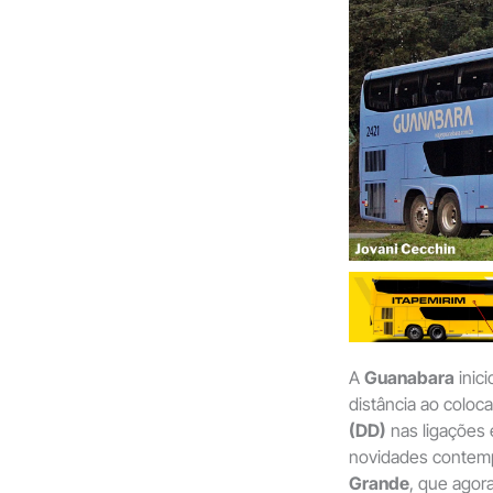
A
Guanabara
inic
distância ao colo
(DD)
nas ligações 
novidades contem
Grande
, que agor