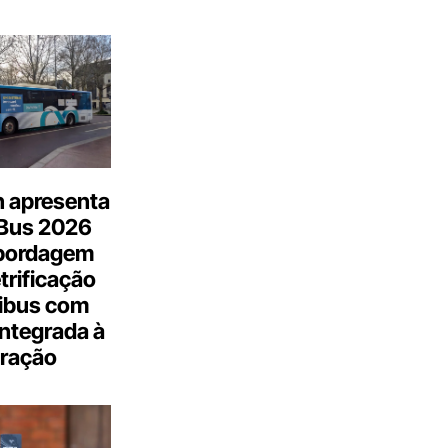
n apresenta
.Bus 2026
bordagem
trificação
ibus com
integrada à
ração