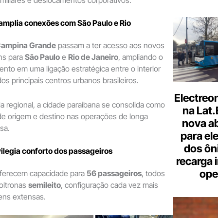
mplia conexões com São Paulo e Rio
ampina Grande
passam a ter acesso aos novos
ens para
São Paulo
e
Rio de Janeiro
, ampliando o
nto em uma ligação estratégica entre o interior
os principais centros urbanos brasileiros.
Electreo
 regional, a cidade paraibana se consolida como
na Lat
de origem e destino nas operações de longa
nova a
sa.
para ele
dos ôn
ilegia conforto dos passageiros
recarga 
ope
oferecem capacidade para
56 passageiros
, todos
oltronas
semileito
, configuração cada vez mais
ens extensas.