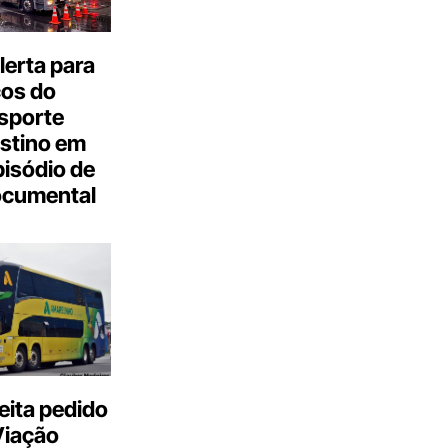
erta para
cos do
sporte
stino em
isódio de
ocumental
eita pedido
Viação