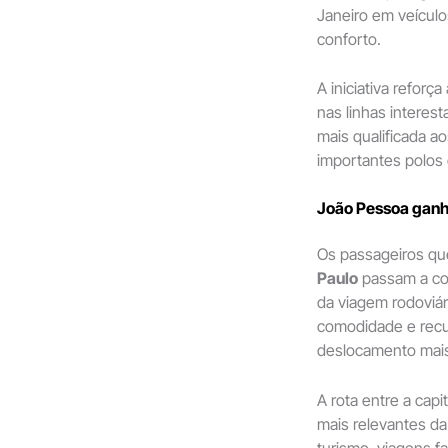
Janeiro em veículo
conforto.
A iniciativa reforç
nas linhas interes
mais qualificada a
importantes polos 
João Pessoa ganh
Os passageiros q
Paulo
passam a con
da viagem rodoviár
comodidade e recu
deslocamento mais 
A rota entre a capi
mais relevantes da
turismo, viagens f