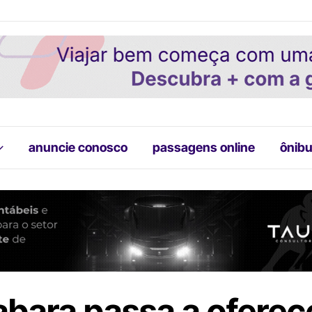
anuncie conosco
passagens online
ônibu
bara passa a oferec