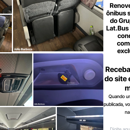
Renove
ônibus 
do Gru
Lat.Bus
con
come
excl
Receba
do site
m
Quando um
publicada, v
na