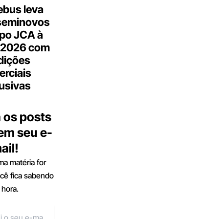
bus leva
seminovos
po JCA à
 2026 com
dições
rciais
usivas
 os posts
 em seu e-
ail!
a matéria for
ocê fica sabendo
 hora.