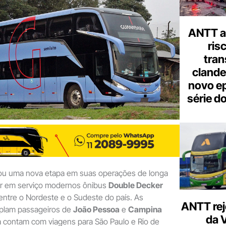
seu
e-
mail
ANTT al
ris
tran
clande
novo ep
série d
iou uma nova etapa em suas operações de longa
car em serviço modernos ônibus
Double Decker
entre o Nordeste e o Sudeste do país. As
ANTT rej
plam passageiros de
João Pessoa
e
Campina
da 
a contam com viagens para São Paulo e Rio de