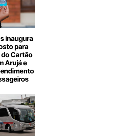
s inaugura
osto para
 do Cartão
 Arujá e
tendimento
ssageiros