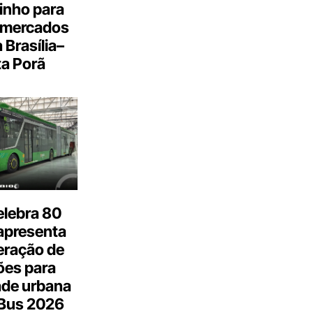
inho para
 mercados
a Brasília–
a Porã
elebra 80
apresenta
eração de
ões para
ade urbana
.Bus 2026