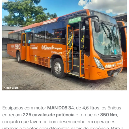
Equipados com motor
MAN D08 3
4, de 4,6 litros, os ônibus
entregam
225 cavalos de potência
e torque de
850 Nm
,
conjunto que favorece bom desempenho em operações
urbanas e trajetos com diferentes níveis de exigência. Para a