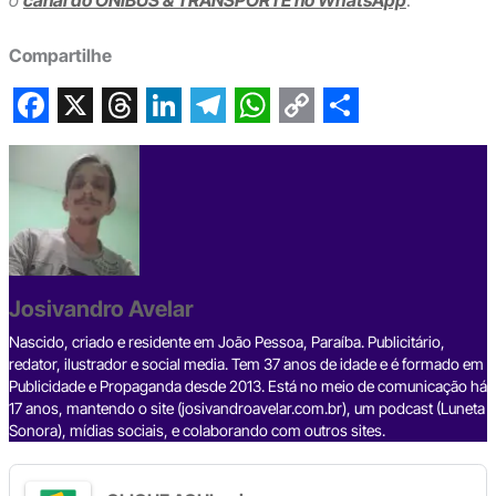
o
canal do ÔNIBUS & TRANSPORTE no WhatsApp
.
Compartilhe
F
X
T
L
T
W
C
S
a
h
i
e
h
o
h
c
r
n
l
a
p
a
e
e
k
e
t
y
r
b
a
e
g
s
L
e
Josivandro Avelar
o
d
d
r
A
i
o
s
I
a
p
n
Nascido, criado e residente em João Pessoa, Paraíba. Publicitário,
redator, ilustrador e social media. Tem 37 anos de idade e é formado em
k
n
m
p
k
Publicidade e Propaganda desde 2013. Está no meio de comunicação há
17 anos, mantendo o site (josivandroavelar.com.br), um podcast (Luneta
Sonora), mídias sociais, e colaborando com outros sites.