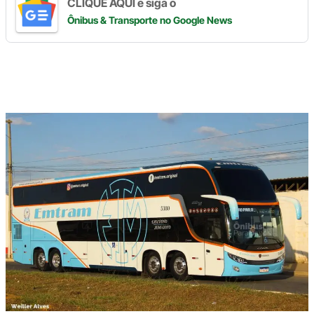
CLIQUE AQUI e siga o
Ônibus & Transporte
no Google News
Digite
aqui
o
seu
e-
mail