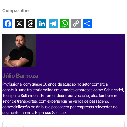
Compartilhe
F
X
T
L
T
W
C
S
a
h
i
e
h
o
h
c
r
n
l
a
p
a
e
e
k
e
t
y
r
b
a
e
g
s
L
e
Júlio Barboza
o
d
d
r
A
i
o
s
I
a
p
n
Profissional com quase 30 anos de atuação no setor comercial,
construiu uma trajetória sólida em grandes empresas como Schincariol,
k
n
m
p
k
Tecnipar e Sultanques. Empreendedor por vocação, atua também no
setor de transportes, com experiência na venda de passagens,
comercialização de ônibus e passagem por empresas relevantes do
segmento, como a Expresso São Luiz.