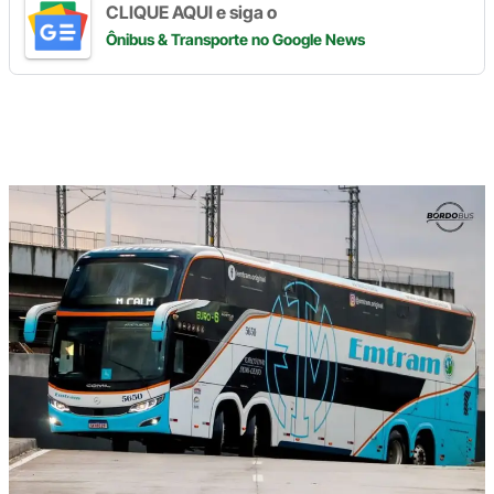
CLIQUE AQUI e siga o
Ônibus & Transporte
no Google News
Digite
aqui
o
seu
e-
mail