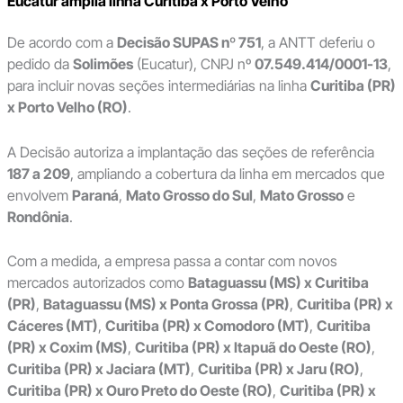
Eucatur amplia linha Curitiba x Porto Velho
De acordo com a
Decisão SUPAS nº 751
, a ANTT deferiu o
pedido da
Solimões
(Eucatur), CNPJ nº
07.549.414/0001-13
,
para incluir novas seções intermediárias na linha
Curitiba (PR)
x Porto Velho (RO)
.
A Decisão autoriza a implantação das seções de referência
187 a 209
, ampliando a cobertura da linha em mercados que
envolvem
Paraná
,
Mato Grosso do Sul
,
Mato Grosso
e
Rondônia
.
Com a medida, a empresa passa a contar com novos
mercados autorizados como
Bataguassu (MS) x Curitiba
(PR)
,
Bataguassu (MS) x Ponta Grossa (PR)
,
Curitiba (PR) x
Cáceres (MT)
,
Curitiba (PR) x Comodoro (MT)
,
Curitiba
(PR) x Coxim (MS)
,
Curitiba (PR) x Itapuã do Oeste (RO)
,
Curitiba (PR) x Jaciara (MT)
,
Curitiba (PR) x Jaru (RO)
,
Curitiba (PR) x Ouro Preto do Oeste (RO)
,
Curitiba (PR) x