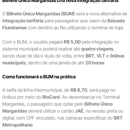
Bilhete Único Margaridas cria nova integração tarifária
O
Bilhete Único Margaridas (BUM)
será a nova alternativa de
integração tarifária
para passageiros que saem da
Baixada
Fluminense
com destino ao Rio utilizando o terminal de Irajá.
Com o BUM, o usuário pagará
R$ 5,00
pela integração no
sistema municipal e poderá realizar até
quatro viagens
,
sendo duas de ida e duas de volta, entre
BRT
,
VLT
e
ônibus
municipais
, dentro de uma janela de até
20 horas
.
Como funcionará o BUM na prática
A tarifa da linha intermunicipal, de
R$ 6,70
, será paga no
ônibus por meio do
RioCard
. Ao desembarcar no Terminal
Margaridas, o passageiro que optar pelo
Bilhete Único
Margaridas
deverá utilizar o cartão
JAÉ
, na versão preta ou
digital, com CPF vinculado, nas catracas específicas do
BRT
Metropolitano
.