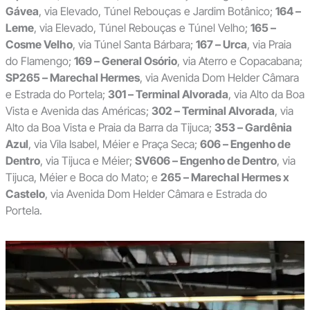
Gávea
, via Elevado, Túnel Rebouças e Jardim Botânico;
164 –
Leme
, via Elevado, Túnel Rebouças e Túnel Velho;
165 –
Cosme Velho
, via Túnel Santa Bárbara;
167 – Urca
, via Praia
do Flamengo;
169 – General Osório
, via Aterro e Copacabana;
SP265 – Marechal Hermes
, via Avenida Dom Helder Câmara
e Estrada do Portela;
301 – Terminal Alvorada
, via Alto da Boa
Vista e Avenida das Américas;
302 – Terminal Alvorada
, via
Alto da Boa Vista e Praia da Barra da Tijuca;
353 – Gardênia
Azul
, via Vila Isabel, Méier e Praça Seca;
606 – Engenho de
Dentro
, via Tijuca e Méier;
SV606 – Engenho de Dentro
, via
Tijuca, Méier e Boca do Mato; e
265 – Marechal Hermes x
Castelo
, via Avenida Dom Helder Câmara e Estrada do
Portela.