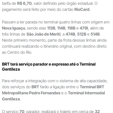
tarifa de
R$ 6,70
, valor definido pelo órgão estadual. O
pagamento será feito por meio do cartão
RioCard
.
Passam a ter parada no terminal quatro linhas com origem em
Nova Iguaçu
, sendo elas
113B
,
114B
,
118B
e
479I
, além de
três linhas de
São João de Meriti
, a
474B
,
512B
e
514B
.
Neste primeiro momento, parte da frota dessas linhas ainda
continuará realizando o itinerário original, com destino direto
ao Centro do Rio.
BRT terá serviço parador e expresso até o Terminal
Gentileza
Para reforçar a integração com o sistema de alta capacidade,
dois serviços do
BRT
farão a ligação entre o
Terminal BRT
Metropolitano Pedro Fernandes
e o
Terminal Intermodal
Gentileza
.
O serviço
70
, parador, realizará o trajeto em cerca de
32