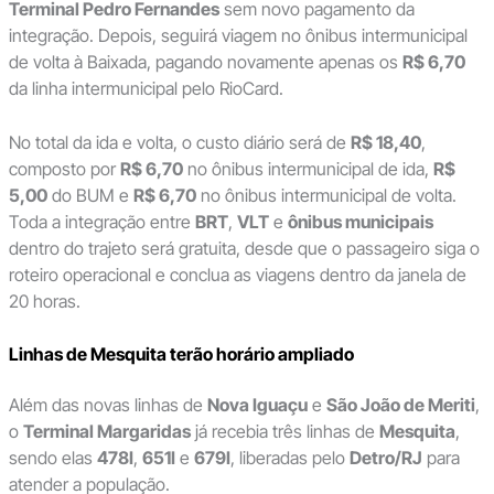
Terminal Pedro Fernandes
sem novo pagamento da
integração. Depois, seguirá viagem no ônibus intermunicipal
de volta à Baixada, pagando novamente apenas os
R$ 6,70
da linha intermunicipal pelo RioCard.
No total da ida e volta, o custo diário será de
R$ 18,40
,
composto por
R$ 6,70
no ônibus intermunicipal de ida,
R$
5,00
do BUM e
R$ 6,70
no ônibus intermunicipal de volta.
Toda a integração entre
BRT
,
VLT
e
ônibus municipais
dentro do trajeto será gratuita, desde que o passageiro siga o
roteiro operacional e conclua as viagens dentro da janela de
20 horas.
Linhas de Mesquita terão horário ampliado
Além das novas linhas de
Nova Iguaçu
e
São João de Meriti
,
o
Terminal Margaridas
já recebia três linhas de
Mesquita
,
sendo elas
478I
,
651I
e
679I
, liberadas pelo
Detro/RJ
para
atender a população.