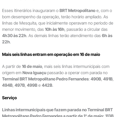
Esses itinerários inauguraram o
BRT Metropolitano
e, com o
bom desempenho da operação, terão horário ampliado. As
linhas de Mesquita, que inicialmente operavam no período de
menor movimento, das
10h às 16h
, passarão a circular das
4h30 às 22h
. As demais linhas terão atendimento das
6h às
22h
.
Mais seis linhas entram em operação em 16 de maio
A partir de
16 de maio
, mais seis linhas intermunicipais com
origem em
Nova Iguaçu
passarão a operar com parada no
Terminal BRT Metropolitano Pedro Fernandes
:
490B
,
491B
,
494B
,
497B
,
499B
e
442B
.
Serviço
Linhas intermunicipais que fazem parada no Terminal BRT
Metropolitano Pedro Fernandes a partir de 1º de maio:
113B