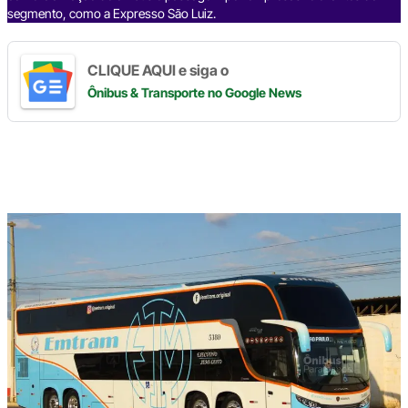
segmento, como a Expresso São Luiz.
CLIQUE AQUI e siga o
Ônibus & Transporte
no Google News
Digite
aqui
o
seu
e-
mail