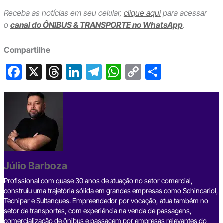
Receba as notícias em seu celular,
clique aqui
para acessar
o
canal do ÔNIBUS & TRANSPORTE no WhatsApp
.
Compartilhe
F
X
T
Li
T
W
C
S
a
hr
n
el
h
o
h
c
e
ke
e
at
p
ar
e
a
dI
gr
s
y
e
b
d
n
a
A
Li
o
s
m
p
n
o
p
k
Júlio Barboza
k
Profissional com quase 30 anos de atuação no setor comercial,
construiu uma trajetória sólida em grandes empresas como Schincariol,
Tecnipar e Sultanques. Empreendedor por vocação, atua também no
setor de transportes, com experiência na venda de passagens,
comercialização de ônibus e passagem por empresas relevantes do