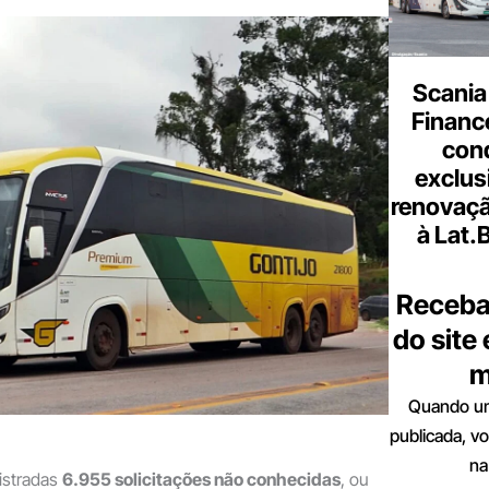
Scania
Finance
con
exclus
renovaçã
à Lat.
Receba
do site
m
Quando um
publicada, v
na
istradas
6.955 solicitações não conhecidas
, ou