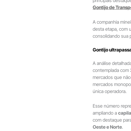
principais destaqu
Gontijo de Transp
A companhia minei
desta etapa, com 
consolidando sua p
Gontijo ultrapass
A análise detalhada
contemplada com
mercados que não
mercados monopoli
única operadora.
Esse número repres
ampliando a
capil
com destaque par
Oeste e Norte
.