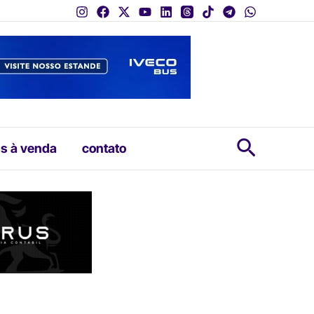
Pesquis
s à venda
contato