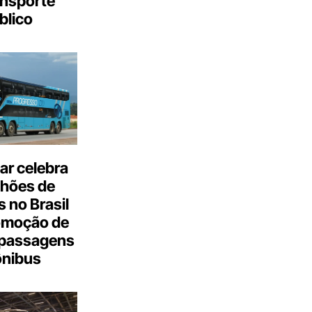
ansporte
blico
ar celebra
lhões de
 no Brasil
omoção de
passagens
ônibus