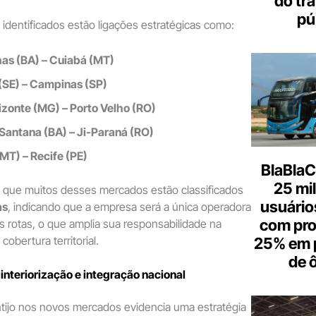
do tr
pú
identificados estão ligações estratégicas como:
as (BA) – Cuiabá (MT)
(SE) – Campinas (SP)
izonte (MG) – Porto Velho (RO)
 Santana (BA) – Ji-Paraná (RO)
MT) – Recife (PE)
BlaBlaC
25 mi
que muitos desses mercados estão classificados
usuários
as
, indicando que a empresa será a única operadora
com pr
 rotas, o que amplia sua responsabilidade na
cobertura territorial.
25% em 
de 
interiorização e integração nacional
tijo nos novos mercados evidencia uma estratégia