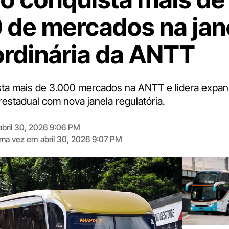
 de mercados na jan
ordinária da ANTT
sta mais de 3.000 mercados na ANTT e lidera expa
restadual com nova janela regulatória.
abril 30, 2026 9:06 PM
tima vez em
abril 30, 2026 9:07 PM
Digite
aqui
o
seu
e-
mail