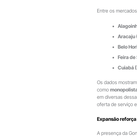
Entre os mercados 
Alagoinh
Aracaju 
Belo Hor
Feira de
Cuiabá (
Os dados mostram 
como
monopolist
em diversas dessas
oferta de serviço e 
Expansão reforça 
A presença da Gon