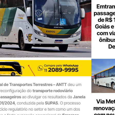
Emtram
passagen
de R$ 
Goiás e 
com vi
ônibu
De
l de Transportes Terrestres – ANTT
deu um
 reconfiguração do
transporte rodoviário
passageiros
ao divulgar os resultados da
Janela
Via Met
 01/2024
, conduzida pela
SUPAS
. O processo
renovaçã
iclo regulatório no setor e tem como um dos
com nov