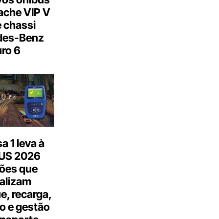
ache VIP V
 chassi
des-Benz
ro 6
 1 leva à
US 2026
ões que
talizam
, recarga,
o e gestão