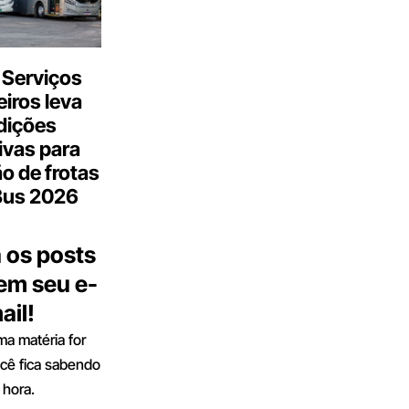
 Serviços
iros leva
dições
ivas para
o de frotas
Bus 2026
 os posts
 em seu e-
ail!
a matéria for
ocê fica sabendo
 hora.