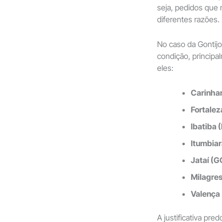
seja, pedidos que 
diferentes razões.
No caso da Gontij
condição, principa
eles:
Carinhan
Fortalez
Ibatiba 
Itumbiar
Jataí (G
Milagres
Valença
A justificativa pre