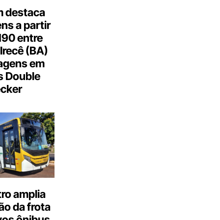
 destaca
s a partir
190 entre
Irecê (BA)
agens em
s Double
cker
ro amplia
o da frota
os ônibus