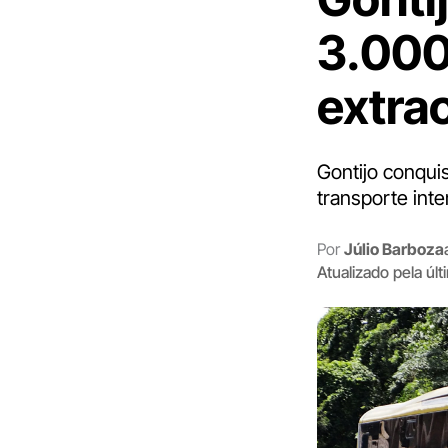
3.000
extra
Gontijo conqui
transporte inte
Por
Júlio Barboza
Atualizado pela úl