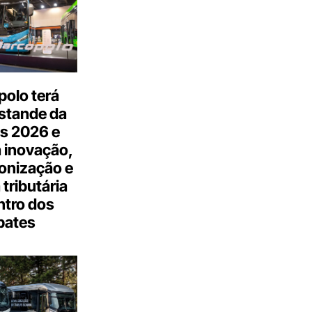
olo terá
stande da
s 2026 e
 inovação,
onização e
tributária
ntro dos
bates