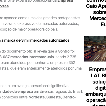
es a forte expansão operacional da
Empresa
Caio Ap
ortes
.
sobre
Merce
ra aparece como uma das grandes protagonistas
um volume expressivo de mercados autorizados,
Eu
osição de maior operadora do país.
a a marca de 3 mil mercados autorizados
 do documento oficial revela que a Gontijo foi
3.087 mercados interestaduais
, sendo 2.735
 eram atendidos por nenhuma empresa e 352
stas, que eram anteriormente atendidos por uma
Empresa
LAT.B
soluç
enta um avanço operacional significativo,
digi
aridade da empresa
em diversas regiões do Brasil,
embarque
a conexões entre
Nordeste, Sudeste, Centro-
operaçã