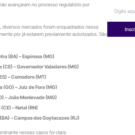
não avançaram no processo regulatório por
o, diversos mercados foram enquadrados nessa
Insc
lmente por já estarem previamente autorizados. São
ha (BA) – Espinosa (MG)
a (CE) – Governador Valadares (MG)
(ES) – Comodoro (MT)
a (GO) – Juiz de Fora (MG)
O) – João Monlevade (MG)
 (CE) – Natal (RN)
 (BA) – Campos dos Goytacazes (RJ)
dominante nesses casos foi clara: