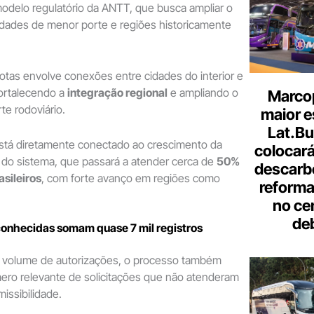
odelo regulatório da ANTT, que busca ampliar o
dades de menor porte e regiões historicamente
otas envolve conexões entre cidades do interior e
fortalecendo a
integração regional
e ampliando o
Marcop
te rodoviário.
maior e
Lat.Bu
tá diretamente conectado ao crescimento da
colocará
 do sistema, que passará a atender cerca de
50%
descarb
asileiros
, com forte avanço em regiões como
reforma 
no ce
de
conhecidas somam quase 7 mil registros
 volume de autorizações, o processo também
ero relevante de solicitações que não atenderam
missibilidade.