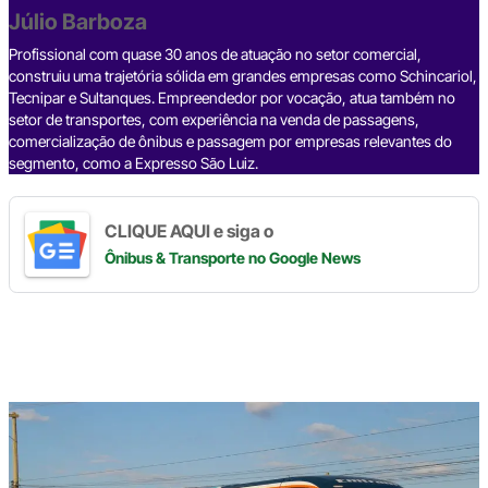
o
p
k
Júlio Barboza
k
Profissional com quase 30 anos de atuação no setor comercial,
construiu uma trajetória sólida em grandes empresas como Schincariol,
Tecnipar e Sultanques. Empreendedor por vocação, atua também no
setor de transportes, com experiência na venda de passagens,
comercialização de ônibus e passagem por empresas relevantes do
segmento, como a Expresso São Luiz.
CLIQUE AQUI e siga o
Ônibus & Transporte
no Google News
Digite
aqui
o
seu