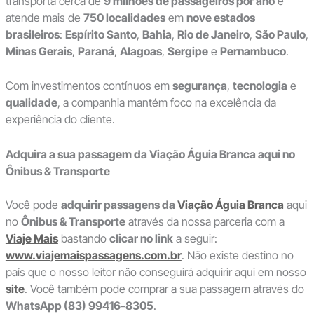
transporta cerca de
9 milhões de passageiros por ano
e
atende mais de
750 localidades
em
nove estados
brasileiros
:
Espírito Santo
,
Bahia
,
Rio de Janeiro
,
São Paulo
,
Minas Gerais
,
Paraná
,
Alagoas
,
Sergipe
e
Pernambuco
.
Com investimentos contínuos em
segurança
,
tecnologia
e
qualidade
, a companhia mantém foco na excelência da
experiência do cliente.
Adquira a sua passagem da Viação Águia Branca aqui no
Ônibus & Transporte
Você pode
adquirir passagens da
Viação Águia Branca
aqui
no
Ônibus & Transporte
através da nossa parceria com a
Viaje Mais
bastando
clicar no link
a seguir:
www.viajemaispassagens.com.br
. Não existe destino no
país que o nosso leitor não conseguirá adquirir aqui em nosso
site
. Você também pode comprar a sua passagem através do
WhatsApp (83) 99416-8305
.