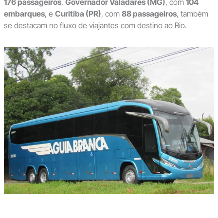
176 passageiros
,
Governador Valadares (MG)
, com
104
embarques
, e
Curitiba (PR)
, com
88 passageiros
, também
se destacam no fluxo de viajantes com destino ao Rio.