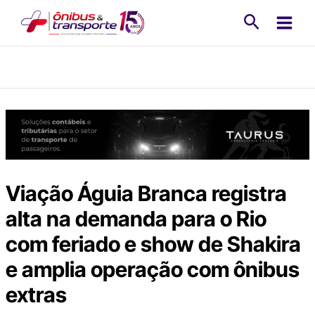
Ir
Pesquisa
para
o
conteúdo
Viação Águia Branca registra
alta na demanda para o Rio
com feriado e show de Shakira
e amplia operação com ônibus
extras