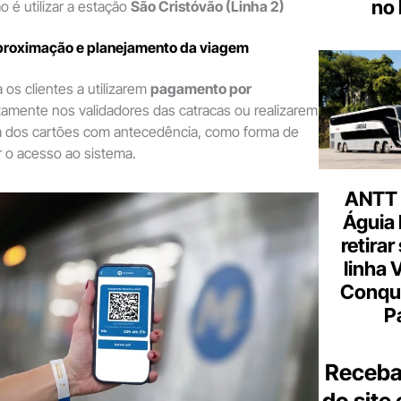
no 
o é utilizar a estação
São Cristóvão (Linha 2)
roximação e planejamento da viagem
 os clientes a utilizarem
pagamento por
tamente nos validadores das catracas ou realizarem
a dos cartões com antecedência, como forma de
zar o acesso ao sistema.
ANTT 
Águia 
retirar
linha 
Conqu
P
Receba
do site