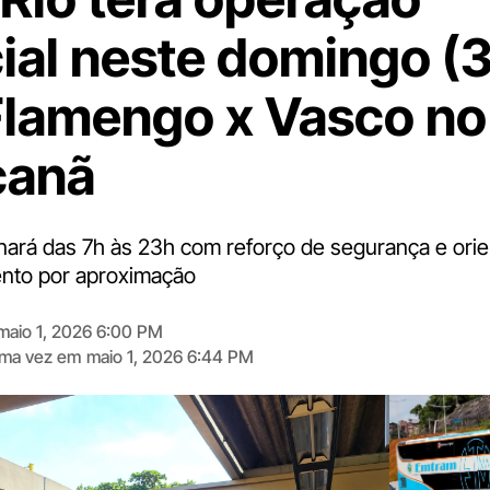
ial neste domingo (
Flamengo x Vasco no
canã
nará das 7h às 23h com reforço de segurança e ori
nto por aproximação
maio 1, 2026 6:00 PM
tima vez em
maio 1, 2026 6:44 PM
Digite
aqui
o
seu