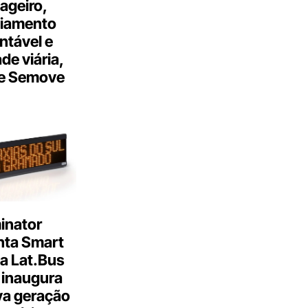
ageiro,
ciamento
ntável e
ade viária,
e Semove
inator
nta Smart
a Lat.Bus
 inaugura
a geração