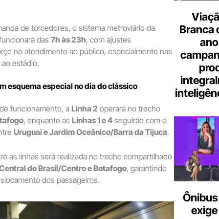
Viaçã
anda de torcedores, o sistema metroviário da
Branca 
 funcionará das
7h às 23h
, com ajustes
ano
orço no atendimento ao público, especialmente nas
campanh
ao estádio.
pro
integra
m esquema especial no dia do clássico
inteligênc
 de funcionamento, a
Linha 2
operará no trecho
tafogo
, enquanto as
Linhas 1 e 4
seguirão com o
entre
Uruguai e Jardim Oceânico/Barra da Tijuca
.
tre as linhas será realizada no trecho compartilhado
Central do Brasil/Centro e Botafogo
, garantindo
deslocamento dos passageiros.
Ônibus 
exige