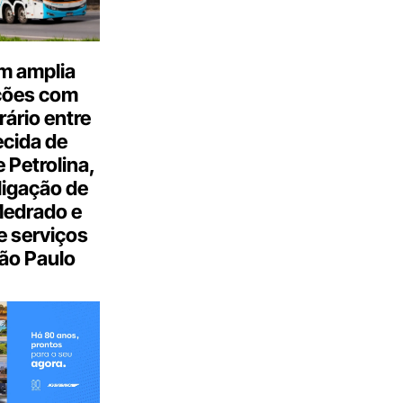
m amplia
ções com
ário entre
cida de
 Petrolina,
ligação de
Medrado e
 serviços
ão Paulo