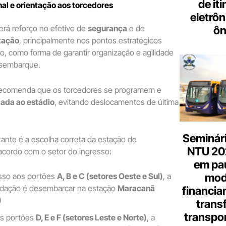
de it
al e orientação aos torcedores
eletrôn
erá reforço no efetivo de
segurança
e de
ôn
tação
, principalmente nos pontos estratégicos
o, como forma de garantir organização e agilidade
sembarque.
recomenda que os torcedores se programem e
ada ao estádio
, evitando deslocamentos de última
Seminári
ante é a escolha correta da estação de
NTU 20
cordo com o setor do ingresso:
em pa
mod
sso aos portões
A, B e C (setores Oeste e Sul)
, a
dação é desembarcar na estação
Maracanã
financia
)
trans
transpor
os portões
D, E e F (setores Leste e Norte)
, a