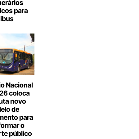
inerários
icos para
ibus
o Nacional
26 coloca
uta novo
elo de
mento para
formar o
te público