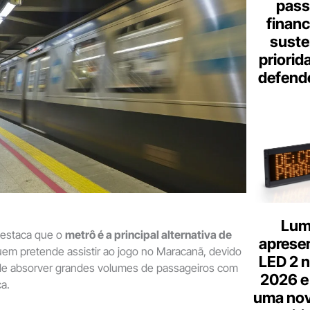
pass
finan
suste
priorid
defend
Lum
destaca que o
metrô é a principal alternativa de
aprese
em pretende assistir ao jogo no Maracanã, devido
LED 2 n
de absorver grandes volumes de passageiros com
2026 e
a.
uma nov