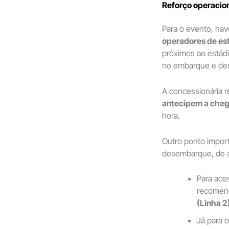
Reforço operacion
Para o evento, hav
operadores de es
próximos ao estádi
no embarque e de
A concessionária 
antecipem a cheg
hora.
Outro ponto import
desembarque, de a
Para ace
recomen
(Linha 2
Já para 