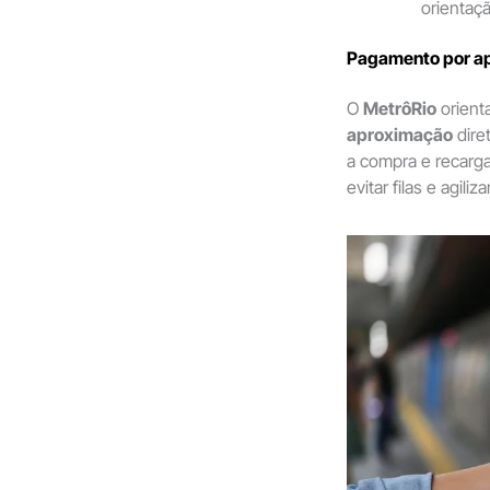
orientaçã
Pagamento por ap
O
MetrôRio
orienta
aproximação
dire
a compra e recarg
evitar filas e agili