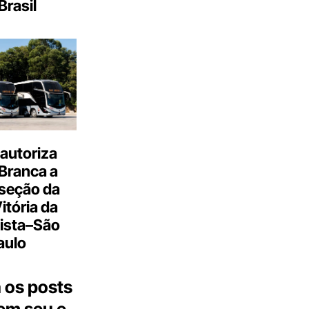
Brasil
autoriza
Branca a
 seção da
Vitória da
ista–São
aulo
 os posts
 em seu e-