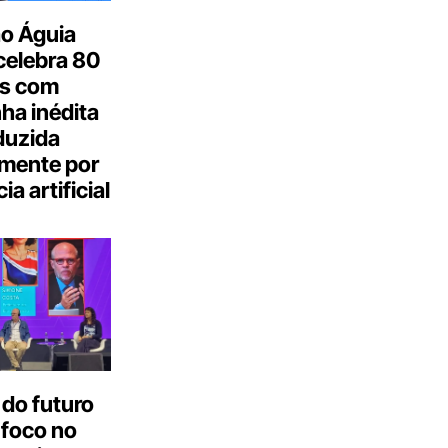
o Águia
celebra 80
s com
a inédita
duzida
lmente por
ia artificial
do futuro
 foco no