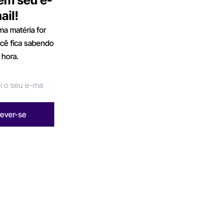
ail!
a matéria for
ocê fica sabendo
 hora.
rever-se