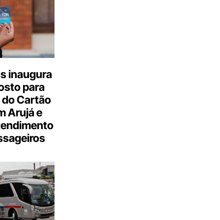
s inaugura
osto para
 do Cartão
 Arujá e
tendimento
ssageiros