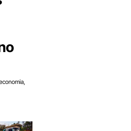
no
 economia,