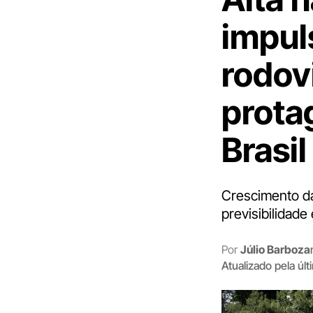
impul
rodovi
prota
Brasil
Crescimento da
previsibilidade
Por
Júlio Barboza
Atualizado pela úl