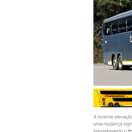
A recente elevaçã
uma mudança signif
impulsionando o
t