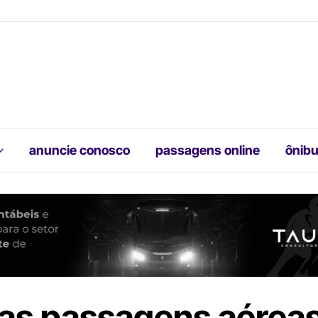
anuncie conosco
passagens online
ônibu
nas passagens aérea