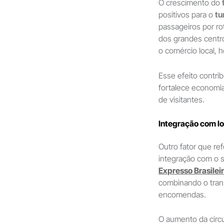
O crescimento do
positivos para o
tu
passageiros por rot
dos grandes centr
o comércio local, h
Esse efeito contrib
fortalece economi
de visitantes.
Integração com lo
Outro fator que re
integração com o 
Expresso Brasilei
combinando o tran
encomendas.
O aumento da circ