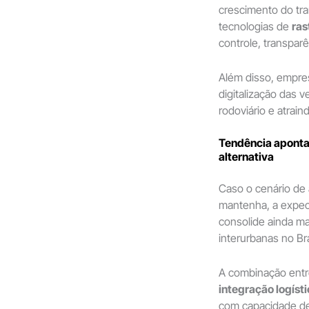
crescimento do tr
tecnologias de
ra
controle, transpar
Além disso, empre
digitalização das 
rodoviário e atrai
Tendência aponta
alternativa
Caso o cenário de
mantenha, a expec
consolide ainda mai
interurbanas no Bra
A combinação ent
integração logíst
com capacidade de 