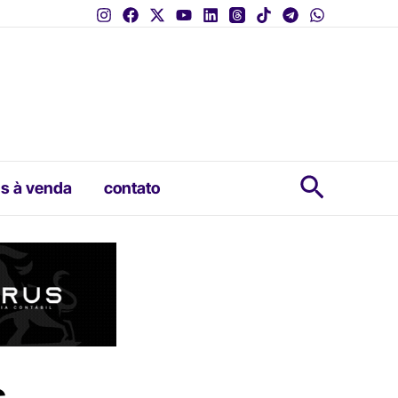
Pesquis
s à venda
contato
s