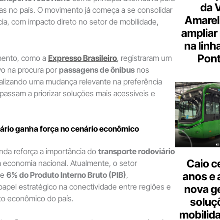
da 
as no país. O movimento já começa a se consolidar
Amarel
a, com impacto direto no setor de mobilidade,
ampliar
na linh
Pont
ento, como a
Expresso Brasileiro
, registraram um
o na procura por
passagens de ônibus
nos
nalizando uma mudança relevante na preferência
 passam a priorizar soluções mais acessíveis e
ário ganha força no cenário econômico
da reforça a importância do
transporte rodoviário
Caio c
 economia nacional. Atualmente, o setor
de
6% do Produto Interno Bruto (PIB)
,
anos e 
apel estratégico na conectividade entre regiões e
nova g
o econômico do país.
soluç
mobilid