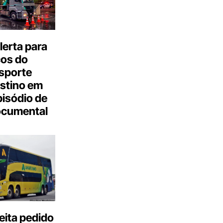
erta para
cos do
sporte
stino em
isódio de
ocumental
eita pedido