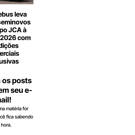
bus leva
seminovos
po JCA à
 2026 com
dições
rciais
usivas
 os posts
 em seu e-
ail!
a matéria for
ocê fica sabendo
 hora.