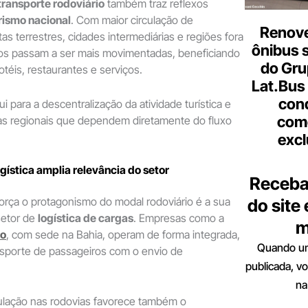
transporte rodoviário
também traz reflexos
rismo nacional
. Com maior circulação de
Renove
as terrestres, cidades intermediárias e regiões fora
ônibus 
os passam a ser mais movimentadas, beneficiando
do Gru
otéis, restaurantes e serviços.
Lat.Bus
con
ui para a descentralização da atividade turística e
come
as regionais que dependem diretamente do fluxo
excl
gística amplia relevância do setor
Receba
força o protagonismo do modal rodoviário é a sua
do site
setor de
logística de cargas
. Empresas como a
m
ro
, com sede na Bahia, operam de forma integrada,
Quando um
sporte de passageiros com o envio de
publicada, v
na
ulação nas rodovias favorece também o