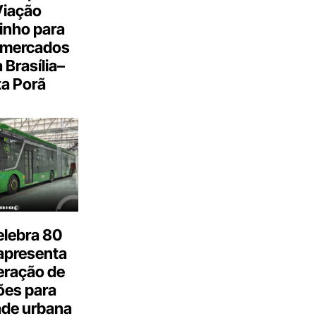
Viação
inho para
 mercados
a Brasília–
a Porã
elebra 80
apresenta
eração de
ões para
ade urbana