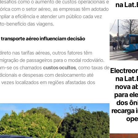
esafios como o aumento de custos operacionais e
na Lat
tórica com o setor aéreo, as empresas têm adotado
mpliar a eficiência e atender um público cada vez
to-benefício das viagens.
 transporte aéreo influenciam decisão
reto nas tarifas aéreas, outros fatores têm
 migração de passageiros para o modal rodoviário.
acam-se os chamados
custos ocultos
, como taxas de
Electreo
adicionais e despesas com deslocamento até
na Lat
 vezes localizados em regiões afastadas dos
nova a
para ele
dos ôn
recarga 
ope