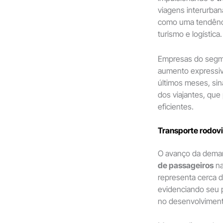
viagens interurban
como uma tendênci
turismo e logística.
Empresas do segm
aumento expressiv
últimos meses, si
dos viajantes, que
eficientes.
Transporte rodovi
O avanço da deman
de passageiros
na
representa cerca 
evidenciando seu p
no desenvolviment