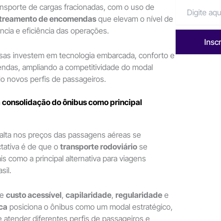
ansporte de cargas fracionadas, com o uso de
streamento de encomendas
que elevam o nível de
ência e eficiência das operações.
Insc
sas investem em tecnologia embarcada, conforto e
vendas, ampliando a competitividade do modal
ndo novos perfis de passageiros.
 consolidação do ônibus como principal
 alta nos preços das passagens aéreas se
tativa é de que o
transporte rodoviário
se
s como a principal alternativa para viagens
sil.
re
custo acessível
,
capilaridade
,
regularidade
e
ica
posiciona o ônibus como um modal estratégico,
atender diferentes perfis de passageiros e