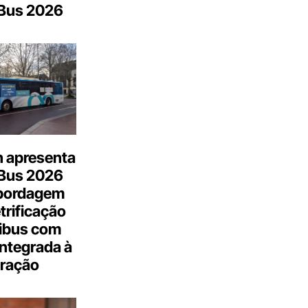
.Bus 2026
n apresenta
.Bus 2026
bordagem
trificação
ibus com
integrada à
ração