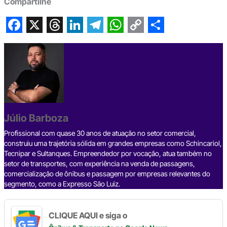
Compartilhe
F
X
T
L
T
W
C
S
a
h
i
e
h
o
h
c
r
n
l
a
p
a
e
e
k
e
t
y
r
b
a
e
g
s
L
e
Júlio Barboza
o
d
d
r
A
i
o
s
I
a
p
n
Profissional com quase 30 anos de atuação no setor comercial,
construiu uma trajetória sólida em grandes empresas como Schincariol,
k
n
m
p
k
Tecnipar e Sultanques. Empreendedor por vocação, atua também no
setor de transportes, com experiência na venda de passagens,
comercialização de ônibus e passagem por empresas relevantes do
segmento, como a Expresso São Luiz.
CLIQUE AQUI e siga o