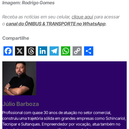
Imagem: Rodrigo Gomes
Receba as notícias em seu celular,
clique aqui
para acessar
o
canal do ÔNIBUS & TRANSPORTE no WhatsApp
.
Compartilhe
F
X
T
L
T
W
C
S
a
h
i
e
h
o
h
c
r
n
l
a
p
a
e
e
k
e
t
y
r
b
a
e
g
s
L
e
Júlio Barboza
o
d
d
r
A
i
o
s
I
a
p
n
Profissional com quase 30 anos de atuação no setor comercial,
construiu uma trajetória sólida em grandes empresas como Schincariol,
k
n
m
p
k
Tecnipar e Sultanques. Empreendedor por vocação, atua também no