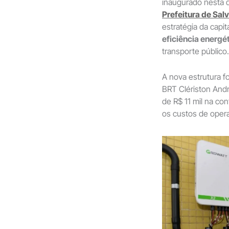
inaugurado nesta q
Prefeitura de Sal
estratégia da capit
eficiência energé
transporte público.
A nova estrutura f
BRT Clériston And
de R$ 11 mil na con
os custos de oper