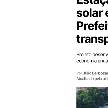
solar 
Prefe
trans
Projeto desenv
economia anual
Por
Júlio Barboza
Atualizado pela úl