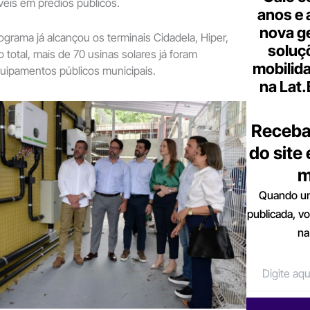
eis em prédios públicos.
anos e 
nova g
ograma já alcançou os terminais Cidadela, Hiper,
soluç
No total, mais de 70 usinas solares já foram
mobilid
uipamentos públicos municipais.
na Lat
Receba
do site
m
Quando um
publicada, v
na