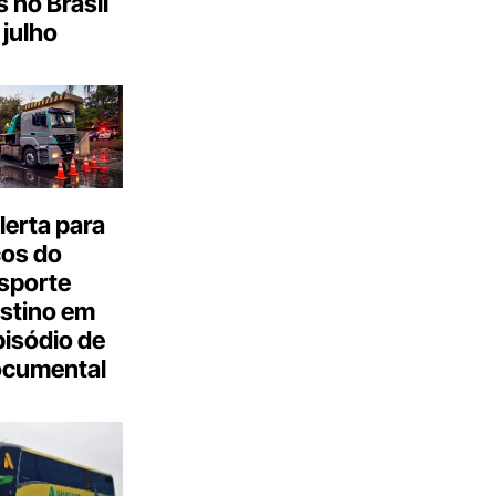
s no Brasil
julho
erta para
cos do
sporte
stino em
isódio de
ocumental