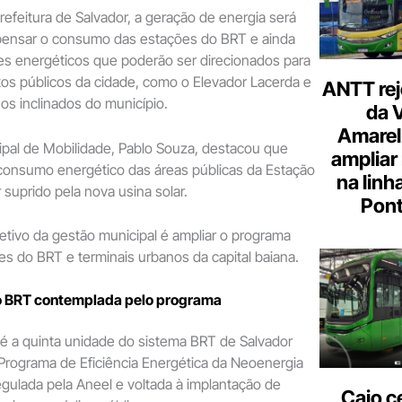
efeitura de Salvador, a geração de energia será
mpensar o consumo das estações do BRT e ainda
es energéticos que poderão ser direcionados para
os públicos da cidade, como o Elevador Lacerda e
ANTT rej
nos inclinados do município.
da 
Amarel
ipal de Mobilidade, Pablo Souza, destacou que
ampliar
onsumo energético das áreas públicas da Estação
na linh
 suprido pela nova usina solar.
Pont
etivo da gestão municipal é ampliar o programa
es do BRT e terminais urbanos da capital baiana.
o BRT contemplada pelo programa
é a quinta unidade do sistema BRT de Salvador
Programa de Eficiência Energética da Neoenergia
regulada pela Aneel e voltada à implantação de
Caio c