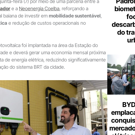
Padron
uinta-feira (7) por meio de uma parceria entre a
biome
vador
e a
Neoenergia Coelba
, reforçando a
fo
al baiana de investir em
mobilidade sustentável
,
tica
e redução de custos operacionais no
descar
do tr
ur
otovoltaica foi implantada na área da Estação do
rade e deverá gerar uma economia mensal próxima
ta de energia elétrica, reduzindo significativamente
ação do sistema BRT da cidade.
BYD 
emplac
conquis
mercado