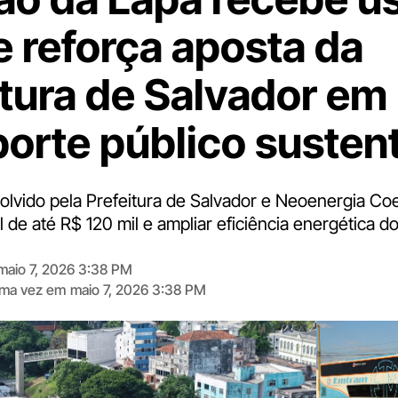
e reforça aposta da
itura de Salvador em
porte público susten
olvido pela Prefeitura de Salvador e Neoenergia Co
 de até R$ 120 mil e ampliar eficiência energética d
maio 7, 2026 3:38 PM
tima vez em
maio 7, 2026 3:38 PM
Digite
aqui
o
seu