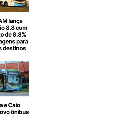
M lança
o 8.8 com
o de 8,8%
agens para
s destinos
a e Caio
ovo ônibus