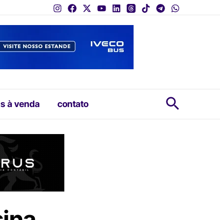
Pesquis
s à venda
contato
sina