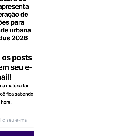
apresenta
eração de
ões para
ade urbana
.Bus 2026
 os posts
 em seu e-
ail!
a matéria for
ocê fica sabendo
 hora.