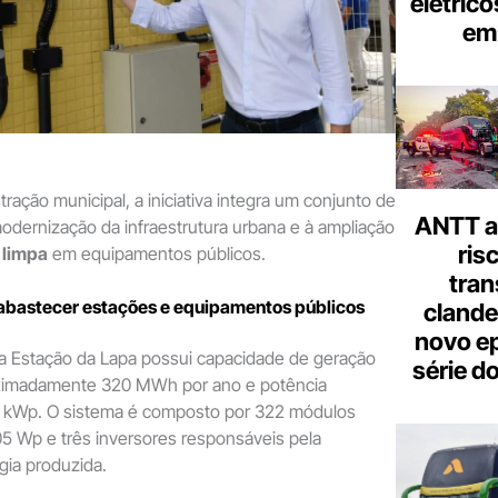
elétrico
em 
ração municipal, a iniciativa integra um conjunto de
ANTT al
odernização da infraestrutura urbana e à ampliação
ris
 limpa
em equipamentos públicos.
tran
 abastecer estações e equipamentos públicos
clande
novo ep
na Estação da Lapa possui capacidade de geração
série d
ximadamente 320 MWh por ano e potência
81 kWp. O sistema é composto por 322 módulos
05 Wp e três inversores responsáveis pela
gia produzida.