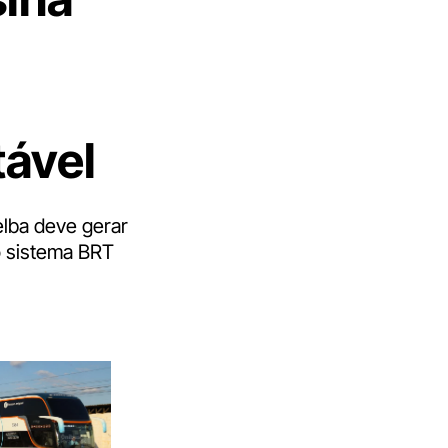
tável
elba deve gerar
o sistema BRT