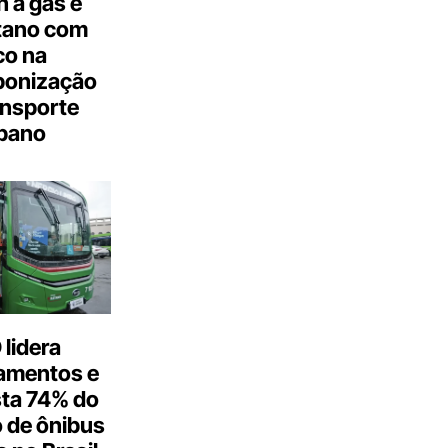
 a gás e
tano com
co na
bonização
ansporte
bano
lidera
amentos e
ta 74% do
 de ônibus