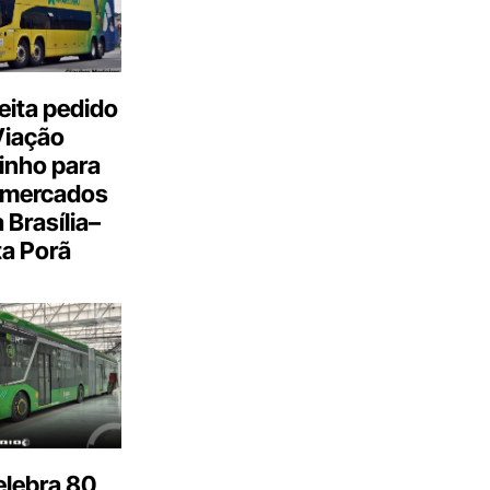
eita pedido
Viação
inho para
 mercados
a Brasília–
a Porã
elebra 80