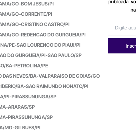
publicada, v
AMA/GO-BOM JESUS/PI
na
AMA/GO-CORRENTE/PI
AMA/GO-CRISTINO CASTRO/PI
AMA/GO-REDENCAO DO GURGUEIA/PI
NA/PE-SAO LOURENCO DO PIAUI/PI
Insc
AO DO GURGUEIA/PI-SAO PAULO/SP
O/BA-PETROLINA/PE
O DAS NEVES/BA-VALPARAISO DE GOIAS/GO
SIDERIO/BA-SAO RAIMUNDO NONATO/PI
NA/PI-PIRASSUNUNGA/SP
MA-ARARAS/SP
MA-PIRASSUNUNGA/SP
A/MG-GILBUES/PI