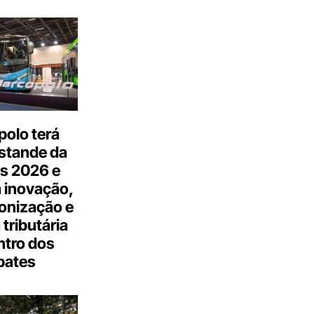
olo terá
stande da
s 2026 e
 inovação,
onização e
tributária
ntro dos
bates