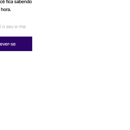
ocê fica sabendo
 hora.
rever-se