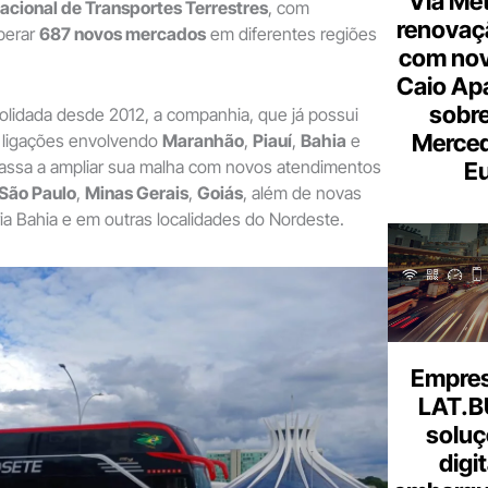
Via Met
cional de Transportes Terrestres
, com
renovaçã
perar
687 novos mercados
em diferentes regiões
com nov
Caio Ap
sobre
lidada desde 2012, a companhia, que já possui
Merce
 ligações envolvendo
Maranhão
,
Piauí
,
Bahia
e
passa a ampliar sua malha com novos atendimentos
Eu
São Paulo
,
Minas Gerais
,
Goiás
, além de novas
a Bahia e em outras localidades do Nordeste.
Empresa
LAT.B
soluç
digi