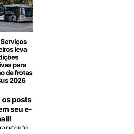
 Serviços
iros leva
dições
ivas para
o de frotas
Bus 2026
 os posts
 em seu e-
ail!
a matéria for