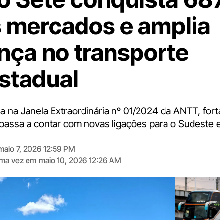
 mercados e amplia
nça no transporte
estadual
 na Janela Extraordinária nº 01/2024 da ANTT, fort
passa a contar com novas ligações para o Sudeste 
maio 7, 2026 12:59 PM
tima vez em
maio 10, 2026 12:26 AM
Digite
aqui
o
seu