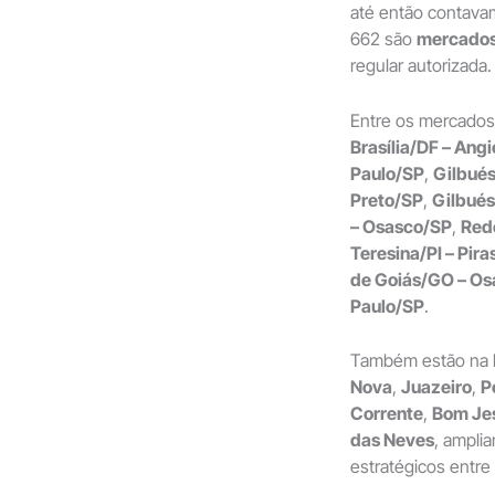
até então contava
662 são
mercados
regular autorizada.
Entre os mercados
Brasília/DF – Angi
Paulo/SP
,
Gilbués
Preto/SP
,
Gilbués
– Osasco/SP
,
Red
Teresina/PI – Pir
de Goiás/GO – O
Paulo/SP
.
Também estão na 
Nova
,
Juazeiro
,
P
Corrente
,
Bom Je
das Neves
, ampli
estratégicos entre