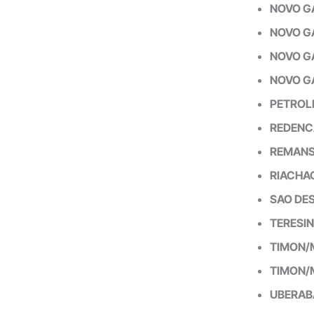
NOVO G
NOVO G
NOVO G
NOVO G
PETROLI
REDENC
REMANS
RIACHA
SAO DE
TERESI
TIMON/
TIMON/
UBERAB