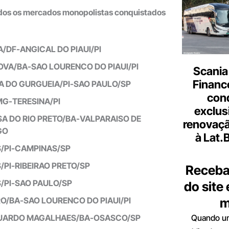
odos os mercados monopolistas conquistados
A/DF-ANGICAL DO PIAUI/PI
OVA/BA-SAO LOURENCO DO PIAUI/PI
Scania
Finance
A DO GURGUEIA/PI-SAO PAULO/SP
con
MG-TERESINA/PI
exclus
A DO RIO PRETO/BA-VALPARAISO DE
renovaçã
GO
à Lat.
S/PI-CAMPINAS/SP
/PI-RIBEIRAO PRETO/SP
Receba
/PI-SAO PAULO/SP
do site
m
O/BA-SAO LOURENCO DO PIAUI/PI
Quando um
DUARDO MAGALHAES/BA-OSASCO/SP