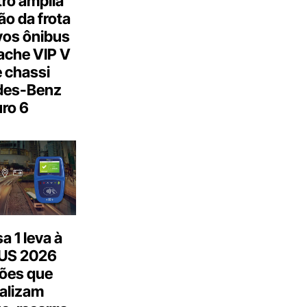
ro amplia
o da frota
os ônibus
ache VIP V
 chassi
des-Benz
ro 6
 1 leva à
US 2026
ões que
talizam