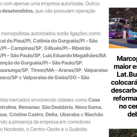
m com apenas uma empresa autorizada. Outros
 desatendidos
, que não possuíam operação
 monopolistas autorizados estão ligações como
cal do Piauí/PI
,
Colônia do Gurguéia/PI – São
/PI – Campinas/SP
,
Gilbués/PI – Ribeirão
/PI – São Paulo/SP
,
Luís Eduardo Magalhães/BA
Marcop
enção do Gurguéia/PI – São Paulo/SP
,
maior e
assununga/SP
,
Timon/MA – Araras/SP
,
Valparaíso
Lat.Bu
sasco/SP
e
Valparaíso de Goiás/GO – São
colocará
descarb
reforma 
lista mercados envolvendo cidades como
Casa
no ce
etrolina
,
Remanso
,
São Desidério
,
Novo Gama
,
de
sus
,
Cristino Castro
,
Delta
,
Uberaba
e
Riachão
ando a presença da empresa em corredores
 o Nordeste, o Centro-Oeste e o Sudeste.