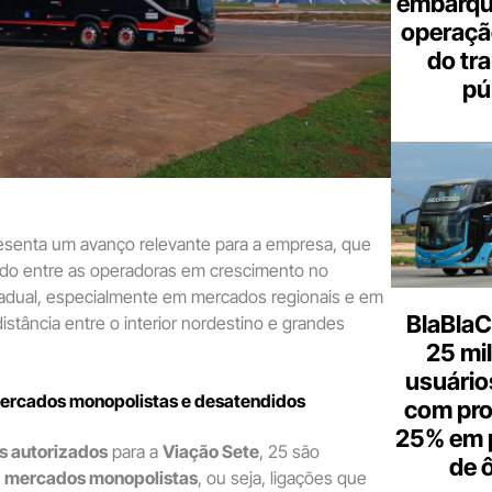
embarque
operaçã
do tr
pú
resenta um avanço relevante para a empresa, que
do entre as operadoras em crescimento no
adual, especialmente em mercados regionais e em
BlaBlaC
istância entre o interior nordestino e grandes
25 mi
usuários
mercados monopolistas e desatendidos
com pr
25% em 
 autorizados
para a
Viação Sete
, 25 são
de 
o
mercados monopolistas
, ou seja, ligações que