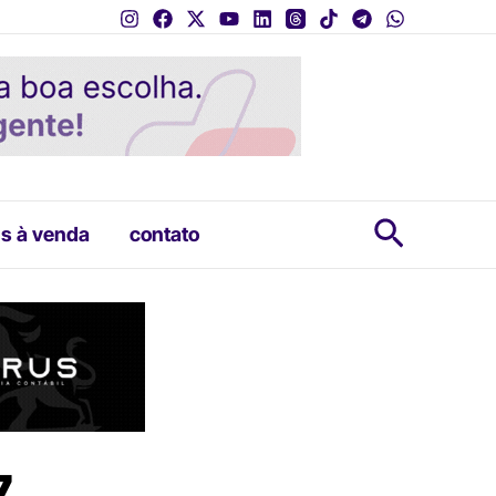
Pesquis
s à venda
contato
7