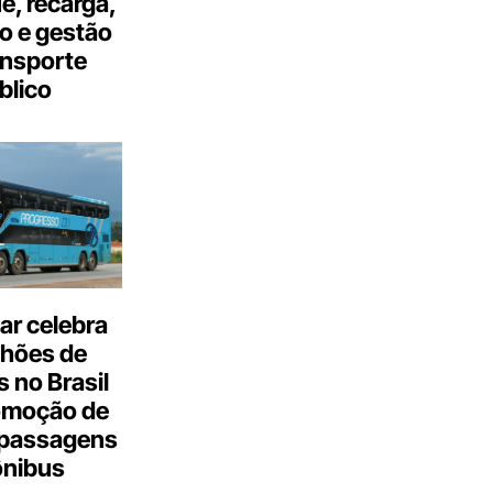
, recarga,
o e gestão
ansporte
blico
ar celebra
lhões de
 no Brasil
omoção de
passagens
ônibus