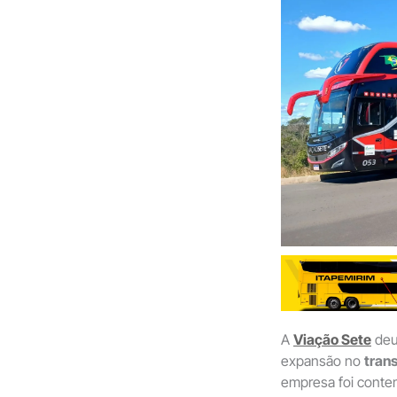
A
Viação Sete
deu
expansão no
tran
empresa foi cont