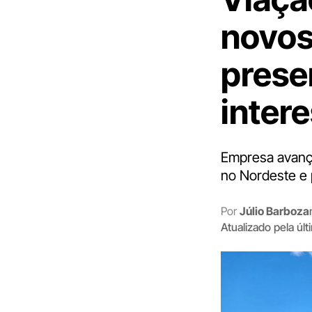
novos
prese
inter
Empresa avança
no Nordeste e 
Por
Júlio Barboza
Atualizado pela úl