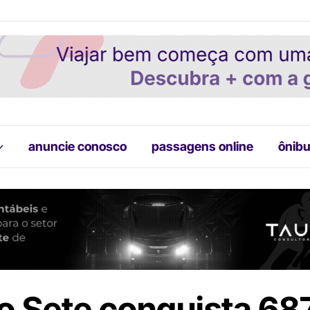
anuncie conosco
passagens online
ônibu
o Sete conquista 68