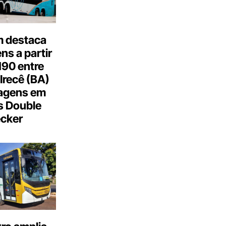
 destaca
s a partir
190 entre
Irecê (BA)
agens em
s Double
cker