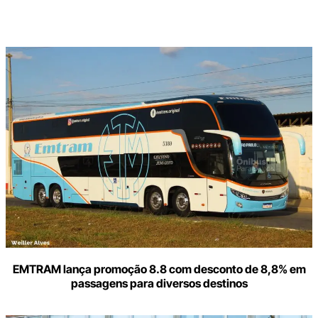
Digite
aqui
o
seu
e-
mail
EMTRAM lança promoção 8.8 com desconto de 8,8% em
passagens para diversos destinos