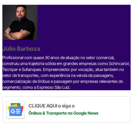
F
X
T
L
T
W
C
S
a
h
i
e
h
o
h
c
r
n
l
a
p
a
e
e
k
e
t
y
r
b
a
e
g
s
L
e
Júlio Barboza
o
d
d
r
A
i
o
s
I
a
p
n
Profissional com quase 30 anos de atuação no setor comercial,
construiu uma trajetória sólida em grandes empresas como Schincariol,
k
n
m
p
k
Tecnipar e Sultanques. Empreendedor por vocação, atua também no
setor de transportes, com experiência na venda de passagens,
comercialização de ônibus e passagem por empresas relevantes do
segmento, como a Expresso São Luiz.
CLIQUE AQUI e siga o
Ônibus & Transporte
no Google News