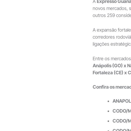
A
Expresso Guan
novos mercados, s
outros 259 consid
A expansão fortal
corredores rodoviá
ligações estratégic
Entre os mercados
Anápolis (GO) x N
Fortaleza (CE) x 
Confira os merca
ANAPOL
CODO/M
CODO/M
CODO/M