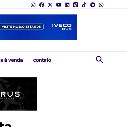
Pesquis
s à venda
contato
ta