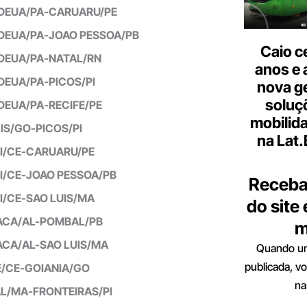
DEUA/PA-CARUARU/PE
DEUA/PA-JOAO PESSOA/PB
Caio c
DEUA/PA-NATAL/RN
anos e 
DEUA/PA-PICOS/PI
nova g
soluç
DEUA/PA-RECIFE/PE
mobilid
IS/GO-PICOS/PI
na Lat
I/CE-CARUARU/PE
I/CE-JOAO PESSOA/PB
Receba
I/CE-SAO LUIS/MA
do site
ACA/AL-POMBAL/PB
m
ACA/AL-SAO LUIS/MA
Quando um
publicada, v
E/CE-GOIANIA/GO
na
L/MA-FRONTEIRAS/PI