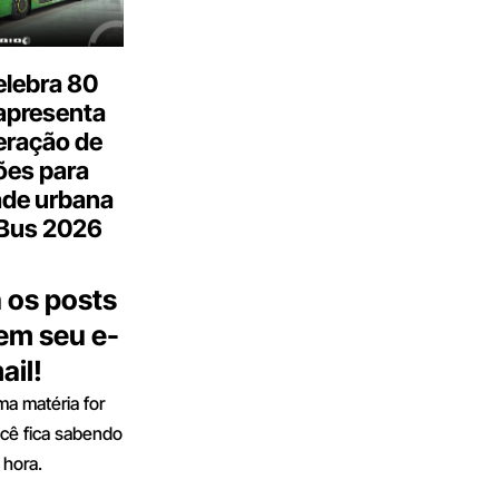
elebra 80
apresenta
eração de
ões para
ade urbana
.Bus 2026
 os posts
 em seu e-
ail!
a matéria for
ocê fica sabendo
 hora.