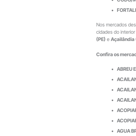
FORTAL
Nos mercados desa
cidades do interio
(PE)
e
Açailândia
Confira os merca
ABREU 
ACAILA
ACAILA
ACAILA
ACOPIA
ACOPIA
AGUA B