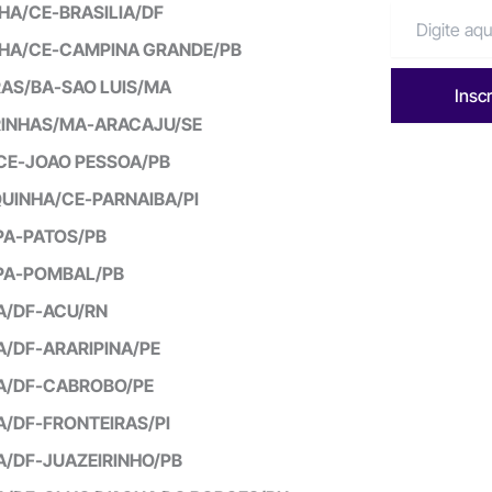
HA/CE-BRASILIA/DF
HA/CE-CAMPINA GRANDE/PB
RAS/BA-SAO LUIS/MA
Insc
RINHAS/MA-ARACAJU/SE
CE-JOAO PESSOA/PB
UINHA/CE-PARNAIBA/PI
PA-PATOS/PB
PA-POMBAL/PB
A/DF-ACU/RN
A/DF-ARARIPINA/PE
IA/DF-CABROBO/PE
A/DF-FRONTEIRAS/PI
A/DF-JUAZEIRINHO/PB