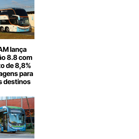
M lança
o 8.8 com
o de 8,8%
agens para
s destinos