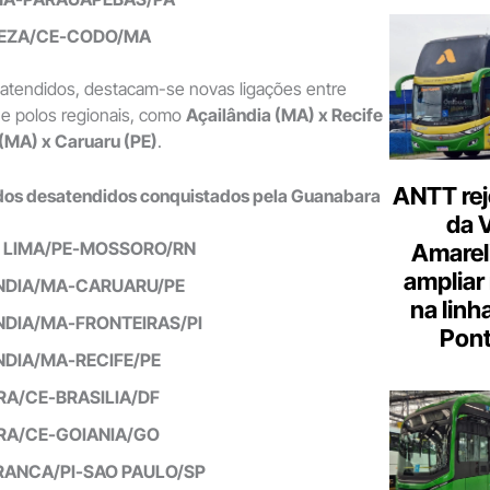
EZA/CE-CODO/MA
tendidos, destacam-se novas ligações entre
r e polos regionais, como
Açailândia (MA) x Recife
 (MA) x Caruaru (PE)
.
ANTT rej
dos desatendidos conquistados pela Guanabara
da 
E LIMA/PE-MOSSORO/RN
Amarel
ampliar
NDIA/MA-CARUARU/PE
na linh
NDIA/MA-FRONTEIRAS/PI
Pont
NDIA/MA-RECIFE/PE
RA/CE-BRASILIA/DF
RA/CE-GOIANIA/GO
RANCA/PI-SAO PAULO/SP