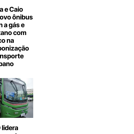
a e Caio
ovo ônibus
 a gás e
tano com
co na
bonização
ansporte
bano
lidera