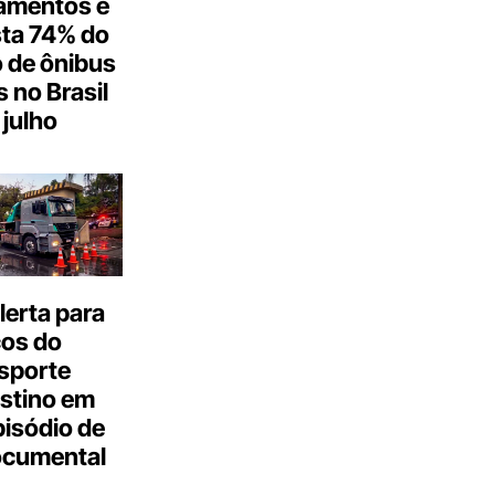
amentos e
ta 74% do
 de ônibus
s no Brasil
julho
erta para
cos do
sporte
stino em
isódio de
ocumental