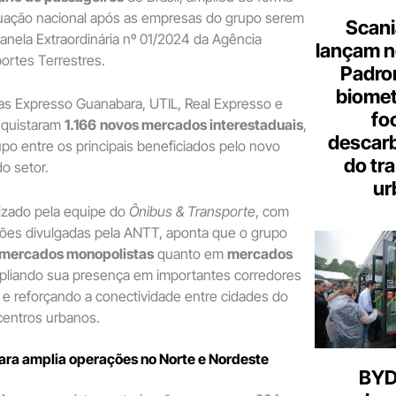
atuação nacional após as empresas do grupo serem
Scani
nela Extraordinária nº 01/2024 da Agência
lançam n
ortes Terrestres.
Padron
biome
as Expresso Guanabara, UTIL, Real Expresso e
fo
nquistaram
1.166
novos mercados interestaduais
,
descar
po entre os principais beneficiados pelo novo
do tr
o setor.
ur
izado pela equipe do
Ônibus & Transporte
, com
ções divulgadas pela ANTT, aponta que o grupo
mercados monopolistas
quanto em
mercados
pliando sua presença em importantes corredores
s e reforçando a conectividade entre cidades do
 centros urbanos.
ra amplia operações no Norte e Nordeste
BYD 