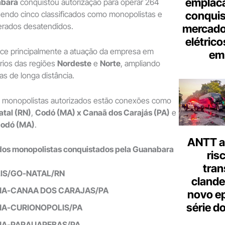
emplac
abara
conquistou autorização para operar 264
conquis
endo cinco classificados como monopolistas e
erados desatendidos.
mercado
elétrico
ece principalmente a atuação da empresa em
em 
rios das regiões
Nordeste
e
Norte
, ampliando
as de longa distância.
 monopolistas autorizados estão conexões como
atal (RN)
,
Codó (MA) x Canaã dos Carajás (PA)
e
Codó (MA)
.
ANTT al
dos monopolistas conquistados pela Guanabara
ris
tran
IS/GO-NATAL/RN
clande
A-CANAA DOS CARAJAS/PA
novo ep
série d
A-CURIONOPOLIS/PA
A-PARAUAPEBAS/PA