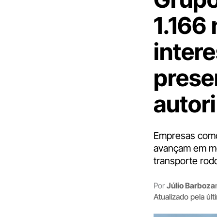
1.166
inter
prese
autor
Empresas como
avançam em mer
transporte rodo
Por
Júlio Barboza
Atualizado pela úl