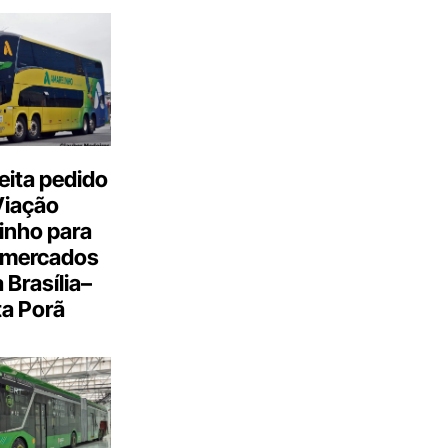
eita pedido
Viação
inho para
 mercados
a Brasília–
a Porã