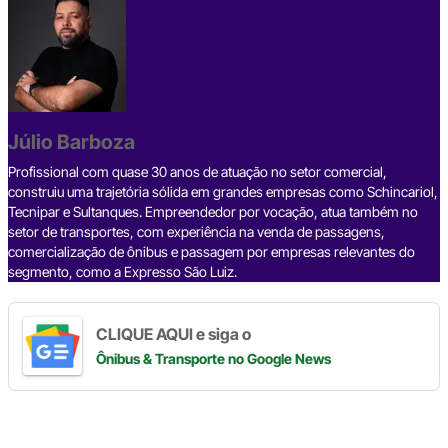
c
e
ke
e
at
p
ar
e
a
dI
gr
s
y
e
b
d
n
a
A
Li
o
s
m
p
n
o
p
k
Júlio Barboza
k
Profissional com quase 30 anos de atuação no setor comercial,
construiu uma trajetória sólida em grandes empresas como Schincariol,
Tecnipar e Sultanques. Empreendedor por vocação, atua também no
setor de transportes, com experiência na venda de passagens,
comercialização de ônibus e passagem por empresas relevantes do
segmento, como a Expresso São Luiz.
CLIQUE AQUI e siga o
Ônibus & Transporte
no Google News