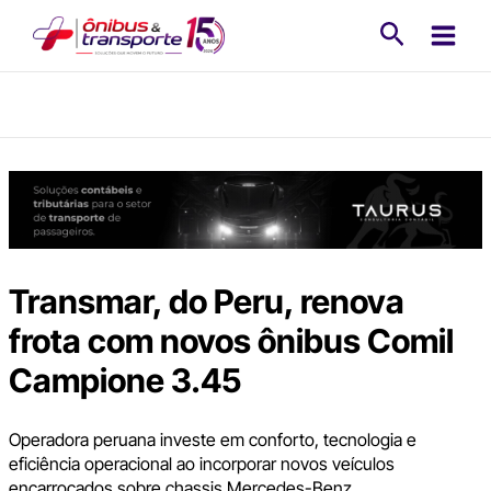
Ir
Pesquisa
para
o
conteúdo
Transmar, do Peru, renova
frota com novos ônibus Comil
Campione 3.45
Operadora peruana investe em conforto, tecnologia e
eficiência operacional ao incorporar novos veículos
encarroçados sobre chassis Mercedes-Benz