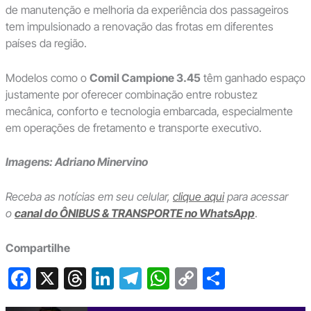
de manutenção e melhoria da experiência dos passageiros
tem impulsionado a renovação das frotas em diferentes
países da região.
Modelos como o
Comil Campione 3.45
têm ganhado espaço
justamente por oferecer combinação entre robustez
mecânica, conforto e tecnologia embarcada, especialmente
em operações de fretamento e transporte executivo.
Imagens: Adriano Minervino
Receba as notícias em seu celular,
clique aqui
para acessar
o
canal do ÔNIBUS & TRANSPORTE no WhatsApp
.
Compartilhe
F
X
T
Li
T
W
C
S
a
hr
n
el
h
o
h