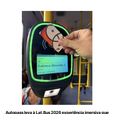
Digite
aqui
o
seu
e-
mail
Autopass leva à Lat.Bus 2026 experiência imersiva que