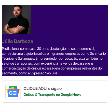
F
X
T
L
T
W
C
S
a
h
i
e
h
o
h
c
r
n
l
a
p
a
e
e
k
e
t
y
r
b
a
e
g
s
L
e
Júlio Barboza
o
d
d
r
A
i
o
s
I
a
p
n
Profissional com quase 30 anos de atuação no setor comercial,
construiu uma trajetória sólida em grandes empresas como Schincariol,
k
n
m
p
k
Tecnipar e Sultanques. Empreendedor por vocação, atua também no
setor de transportes, com experiência na venda de passagens,
comercialização de ônibus e passagem por empresas relevantes do
segmento, como a Expresso São Luiz.
CLIQUE AQUI e siga o
Ônibus & Transporte
no Google News