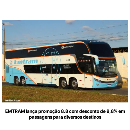
Digite
aqui
o
seu
e-
mail
EMTRAM lança promoção 8.8 com desconto de 8,8% em
passagens para diversos destinos