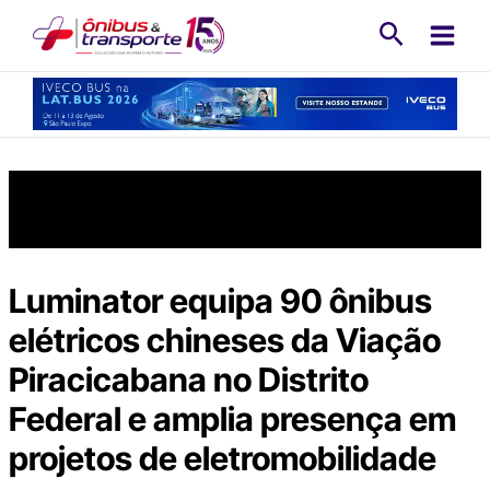
Ir
Pesquisa
para
o
conteúdo
Luminator equipa 90 ônibus
elétricos chineses da Viação
Piracicabana no Distrito
Federal e amplia presença em
projetos de eletromobilidade