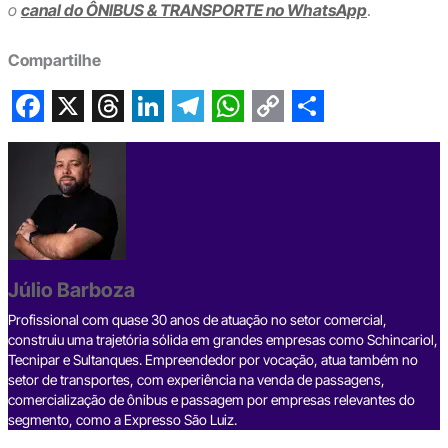
o
canal do ÔNIBUS & TRANSPORTE no WhatsApp
.
Compartilhe
F
X
T
L
T
W
C
S
a
h
i
e
h
o
h
c
r
n
l
a
p
a
e
e
k
e
t
y
r
b
a
e
g
s
L
e
Júlio Barboza
o
d
d
r
A
i
o
s
I
a
p
n
Profissional com quase 30 anos de atuação no setor comercial,
construiu uma trajetória sólida em grandes empresas como Schincariol,
k
n
m
p
k
Tecnipar e Sultanques. Empreendedor por vocação, atua também no
setor de transportes, com experiência na venda de passagens,
comercialização de ônibus e passagem por empresas relevantes do
segmento, como a Expresso São Luiz.