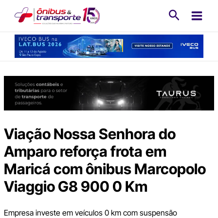
Ir
Pesquisa
para
o
conteúdo
Viação Nossa Senhora do
Amparo reforça frota em
Maricá com ônibus Marcopolo
Viaggio G8 900 0 Km
Empresa investe em veículos 0 km com suspensão