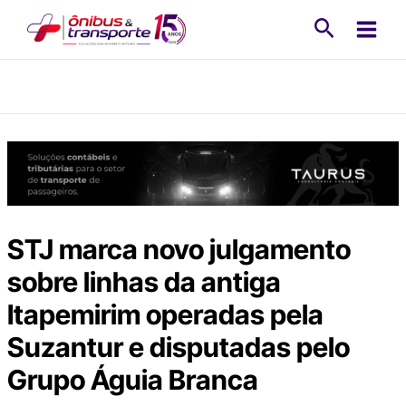
Ir
Pesquisa
para
o
conteúdo
STJ marca novo julgamento
sobre linhas da antiga
Itapemirim operadas pela
Suzantur e disputadas pelo
Grupo Águia Branca