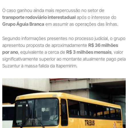
O caso ganhou ainda mais repercussão no setor de
transporte rodoviário interestadual
após o interesse do
Grupo Águia Branca
em assumir as operações das linhas.
Segundo informações presentes no processo judicial, o grupo
apresentou proposta de aproximadamente
R$ 36 milhões
por ano
, equivalente a cerca de
R$ 3 milhões mensais
, valor
significativamente superior ao montante atualmente pago pela
Suzantur à massa falida da Itapemirim.