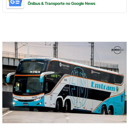
Ônibus & Transporte
no Google News
Digite
aqui
o
seu
e-
mail