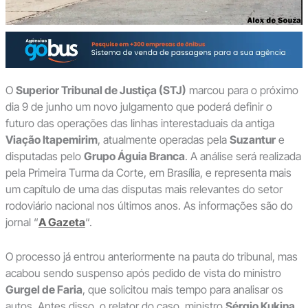
O
Superior Tribunal de Justiça (STJ)
marcou para o próximo
dia 9 de junho um novo julgamento que poderá definir o
futuro das operações das linhas interestaduais da antiga
Viação Itapemirim
, atualmente operadas pela
Suzantur
e
disputadas pelo
Grupo Águia Branca
. A análise será realizada
pela Primeira Turma da Corte, em Brasília, e representa mais
um capítulo de uma das disputas mais relevantes do setor
rodoviário nacional nos últimos anos. As informações são do
jornal “
A Gazeta
“.
O processo já entrou anteriormente na pauta do tribunal, mas
acabou sendo suspenso após pedido de vista do ministro
Gurgel de Faria
, que solicitou mais tempo para analisar os
autos. Antes disso, o relator do caso, ministro
Sérgio Kukina
,