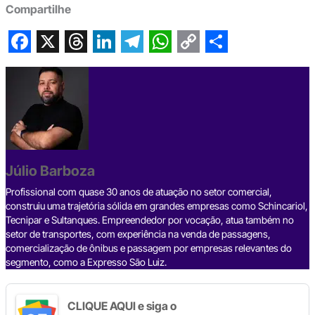
Compartilhe
F
X
T
L
T
W
C
S
a
h
i
e
h
o
h
c
r
n
l
a
p
a
e
e
k
e
t
y
r
b
a
e
g
s
L
e
Júlio Barboza
o
d
d
r
A
i
o
s
I
a
p
n
Profissional com quase 30 anos de atuação no setor comercial,
construiu uma trajetória sólida em grandes empresas como Schincariol,
k
n
m
p
k
Tecnipar e Sultanques. Empreendedor por vocação, atua também no
setor de transportes, com experiência na venda de passagens,
comercialização de ônibus e passagem por empresas relevantes do
segmento, como a Expresso São Luiz.
CLIQUE AQUI e siga o