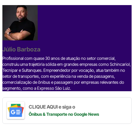
F
X
T
L
T
W
C
S
a
h
i
e
h
o
h
c
r
n
l
a
p
a
e
e
k
e
t
y
r
b
a
e
g
s
L
e
Júlio Barboza
o
d
d
r
A
i
o
s
I
a
p
n
Profissional com quase 30 anos de atuação no setor comercial,
construiu uma trajetória sólida em grandes empresas como Schincariol,
k
n
m
p
k
Tecnipar e Sultanques. Empreendedor por vocação, atua também no
setor de transportes, com experiência na venda de passagens,
comercialização de ônibus e passagem por empresas relevantes do
segmento, como a Expresso São Luiz.
CLIQUE AQUI e siga o
Ônibus & Transporte
no Google News