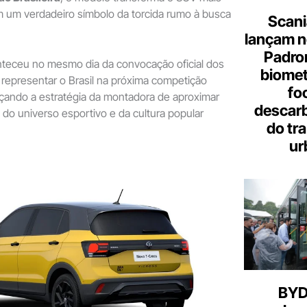
m um verdadeiro símbolo da torcida rumo à busca
Scani
lançam n
Padron
teceu no mesmo dia da convocação oficial dos
biome
 representar o Brasil na próxima competição
fo
orçando a estratégia da montadora de aproximar
descar
 do universo esportivo e da cultura popular
do tr
ur
BYD 