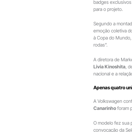
badges exclusivos
para o projeto.
Segundo a montador
emoção coletiva d
à Copa do Mundo,
rodas”.
A diretora de Mark
Livia Kinoshita
, d
nacional e a relaçã
Apenas quatro un
A Volkswagen con
Canarinho
foram p
O modelo fez sua p
convocação da Sele