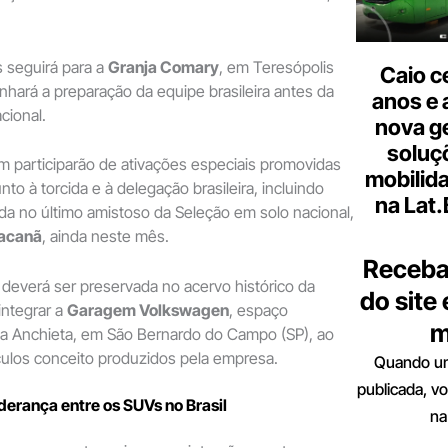
 seguirá para a
Granja Comary
, em Teresópolis
Caio c
hará a preparação da equipe brasileira antes da
anos e 
cional.
nova g
soluç
 participarão de ativações especiais promovidas
mobilid
to à torcida e à delegação brasileira, incluindo
na Lat
a no último amistoso da Seleção em solo nacional,
acanã
, ainda neste mês.
Receba
deverá ser preservada no acervo histórico da
do site
integrar a
Garagem Volkswagen
, espaço
m
ica Anchieta, em São Bernardo do Campo (SP), ao
culos conceito produzidos pela empresa.
Quando um
publicada, v
iderança entre os SUVs no Brasil
na