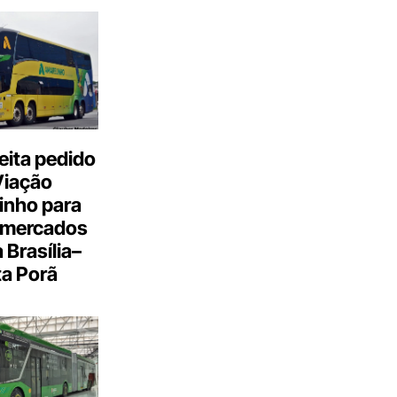
eita pedido
Viação
inho para
 mercados
a Brasília–
a Porã