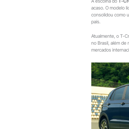
A escolha do
T-Cr
acaso. O modelo li
consolidou como u
país.
Atualmente, o T-C
no Brasil, além de
mercados internaci