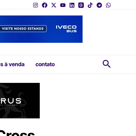
Pesquis
s à venda
contato
Cross