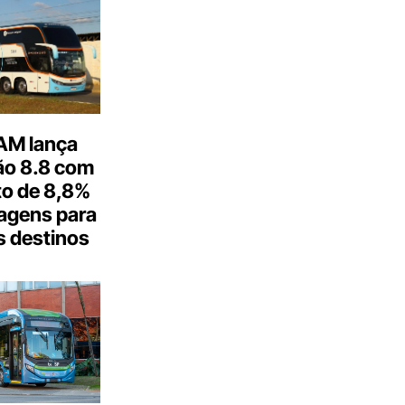
M lança
o 8.8 com
o de 8,8%
agens para
s destinos