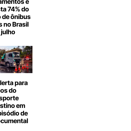
amentos e
ta 74% do
 de ônibus
s no Brasil
julho
erta para
cos do
sporte
stino em
isódio de
ocumental