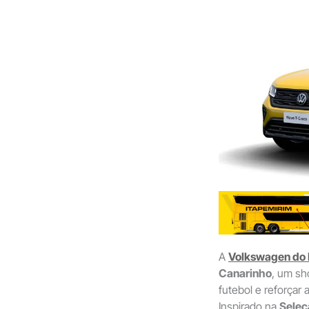
A
Volkswagen do B
Canarinho
, um sh
futebol e reforçar 
Inspirado na
Seleç