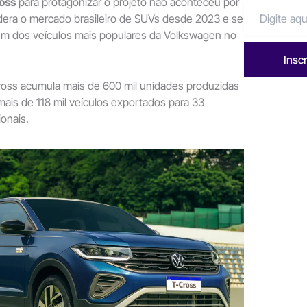
oss
para protagonizar o projeto não aconteceu por
dera o mercado brasileiro de SUVs desde 2023 e se
m dos veículos mais populares da Volkswagen no
Insc
ross acumula mais de 600 mil unidades produzidas
 mais de 118 mil veículos exportados para 33
onais.