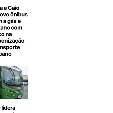
a e Caio
ovo ônibus
 a gás e
tano com
co na
bonização
ansporte
bano
lidera