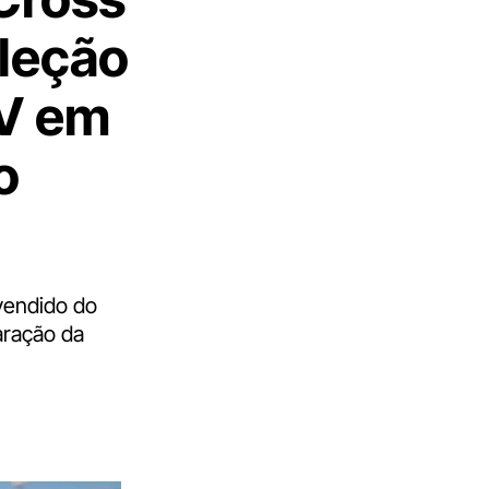
eleção
UV em
o
vendido do
aração da