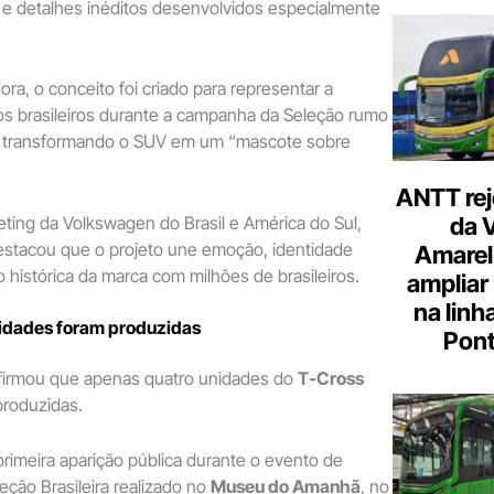
 e detalhes inéditos desenvolvidos especialmente
a, o conceito foi criado para representar a
os brasileiros durante a campanha da Seleção rumo
 transformando o SUV em um “mascote sobre
ANTT rej
eting da Volkswagen do Brasil e América do Sul,
da 
estacou que o projeto une emoção, identidade
Amarel
o histórica da marca com milhões de brasileiros.
ampliar
na linh
idades foram produzidas
Pont
firmou que apenas quatro unidades do
T-Cross
roduzidas.
rimeira aparição pública durante o evento de
ção Brasileira realizado no
Museu do Amanhã
, no