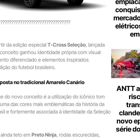
emplac
conquis
mercado
????????????????????????????????
elétrico
em 
tir da edição especial
T-Cross Seleção
, lançada
conceito ganhou identidade própria com visual
ento diferenciado e elementos inspirados
ição do futebol brasileiro.
aposta no tradicional Amarelo Canário
ANTT al
ris
ue do novo conceito é a utilização do icônico tom
tran
 uma das cores mais emblemáticas da história da
il e fortemente associada à identidade da Seleção
clande
novo ep
série d
 ainda teto em
Preto Ninja
, rodas escurecidas,