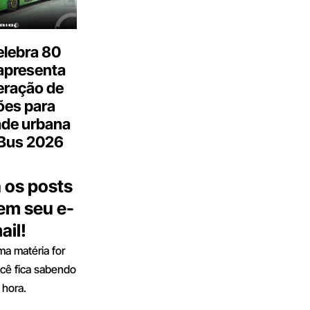
elebra 80
apresenta
eração de
ões para
ade urbana
.Bus 2026
 os posts
 em seu e-
ail!
a matéria for
ocê fica sabendo
 hora.