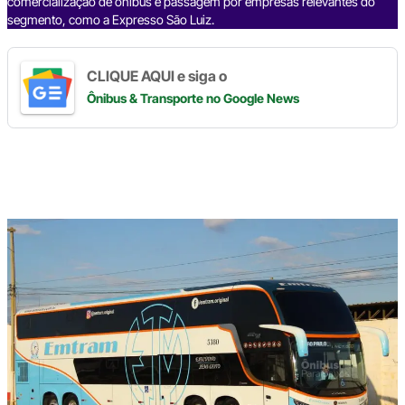
comercialização de ônibus e passagem por empresas relevantes do
segmento, como a Expresso São Luiz.
CLIQUE AQUI e siga o
Ônibus & Transporte
no Google News
Digite
aqui
o
seu
e-
mail