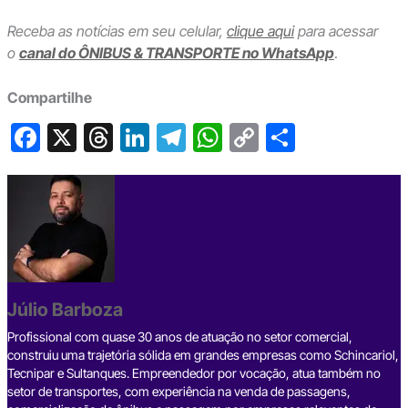
Receba as notícias em seu celular,
clique aqui
para acessar
o
canal do ÔNIBUS & TRANSPORTE no WhatsApp
.
Compartilhe
F
X
T
Li
T
W
C
S
a
hr
n
el
h
o
h
c
e
ke
e
at
p
ar
e
a
dI
gr
s
y
e
b
d
n
a
A
Li
o
s
m
p
n
o
p
k
Júlio Barboza
k
Profissional com quase 30 anos de atuação no setor comercial,
construiu uma trajetória sólida em grandes empresas como Schincariol,
Tecnipar e Sultanques. Empreendedor por vocação, atua também no
setor de transportes, com experiência na venda de passagens,