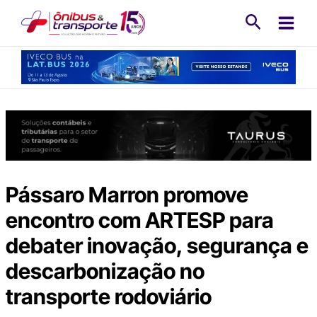
Ir
Pesquisa
para
o
conteúdo
Pássaro Marron promove
encontro com ARTESP para
debater inovação, segurança e
descarbonização no
transporte rodoviário