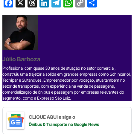
F
X
T
Li
T
W
C
S
a
hr
n
el
h
o
h
c
e
ke
e
at
p
ar
e
a
dI
gr
s
y
e
b
d
n
a
A
Li
o
s
m
p
n
o
p
k
Júlio Barboza
k
Profissional com quase 30 anos de atuação no setor comercial,
construiu uma trajetória sólida em grandes empresas como Schincariol,
Tecnipar e Sultanques. Empreendedor por vocação, atua também no
setor de transportes, com experiência na venda de passagens,
comercialização de ônibus e passagem por empresas relevantes do
segmento, como a Expresso São Luiz.
CLIQUE AQUI e siga o
Ônibus & Transporte
no Google News