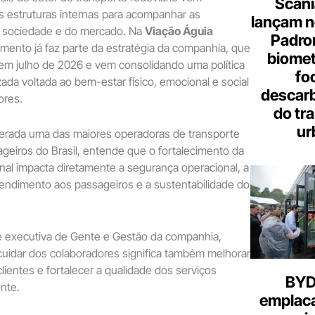
Scani
 estruturas internas para acompanhar as
lançam n
 sociedade e do mercado. Na
Viação Águia
Padron
mento já faz parte da estratégia da companhia, que
biome
em julho de 2026 e vem consolidando uma política
fo
da voltada ao bem-estar físico, emocional e social
descar
ores.
do tr
ur
erada uma das maiores operadoras de transporte
ageiros do Brasil, entende que o fortalecimento da
onal impacta diretamente a segurança operacional, a
tendimento aos passageiros e a sustentabilidade do
 executiva de Gente e Gestão da companhia,
uidar dos colaboradores significa também melhorar
lientes e fortalecer a qualidade dos serviços
BYD 
nte.
emplac