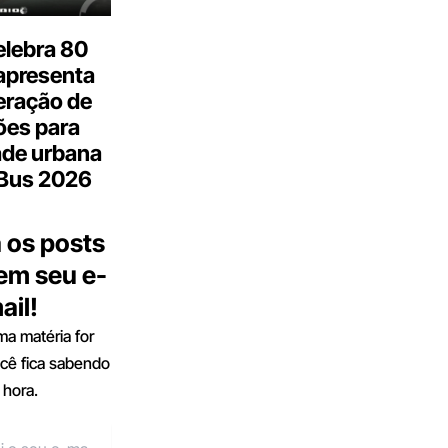
elebra 80
apresenta
eração de
ões para
ade urbana
.Bus 2026
 os posts
 em seu e-
ail!
a matéria for
ocê fica sabendo
 hora.