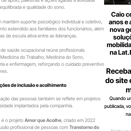
 de apoio, palestras e ações ligadas à atividade
 equilibrada e qualidade do sono.
Caio c
anos e 
mantém suporte psicológico individual e coletivo,
nto estendido aos familiares dos funcionários, além
nova g
cas de escuta ativa entre as lideranças.
soluç
mobilid
a de saúde ocupacional reúne profissionais
na Lat
 Medicina do Trabalho, Medicina do Sono,
atria e enfermagem, reforçando o cuidado preventivo
Receba
res.
do site
ções de inclusão e acolhimento
m
Quando um
rização das pessoas também se reflete em projetos
rsidade implantados pela companhia.
publicada, v
na
é o projeto
Amor que Acolhe
, criado em 2022
lusão profissional de pessoas com
Transtorno do