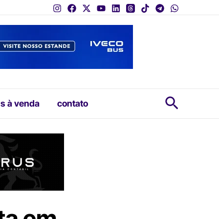
Pesquis
s à venda
contato
ta em