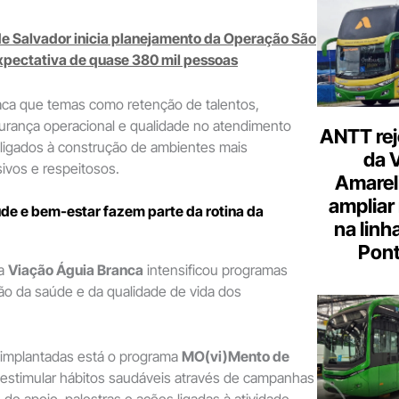
de Salvador inicia planejamento da Operação São
pectativa de quase 380 mil pessoas
ca que temas como retenção de talentos,
urança operacional e qualidade no atendimento
ANTT rej
 ligados à construção de ambientes mais
da 
sivos e respeitosos.
Amarel
ampliar
de e bem-estar fazem parte da rotina da
na linh
Pont
 a
Viação Águia Branca
intensificou programas
ão da saúde e da qualidade de vida dos
as implantadas está o programa
MO(vi)Mento de
a estimular hábitos saudáveis através de campanhas