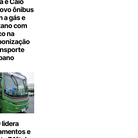
a e Caio
ovo ônibus
 a gás e
tano com
co na
bonização
ansporte
bano
lidera
amentos e