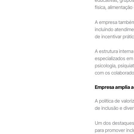
educativas, grupos
física, alimentação
A empresa também 
incluindo atendime
de incentivar práti
A estrutura intern
especializados em
psicologia, psiqui
com os colaborado
Empresa amplia a
A política de valo
de inclusão e dive
Um dos destaques 
para promover inc