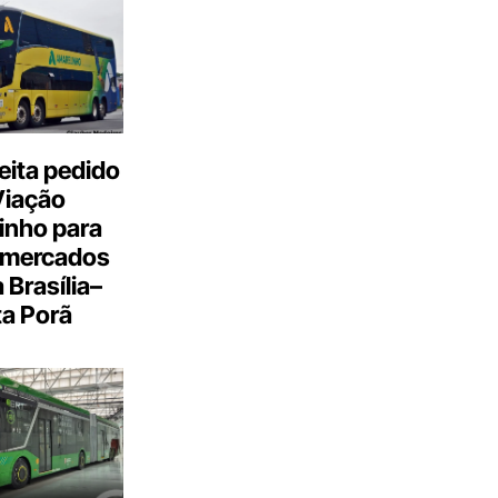
eita pedido
Viação
inho para
 mercados
a Brasília–
a Porã