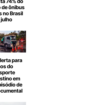
ta 74% do
 de ônibus
s no Brasil
julho
erta para
cos do
sporte
stino em
isódio de
ocumental