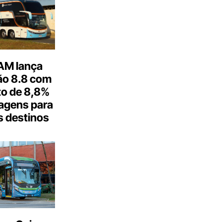
M lança
o 8.8 com
o de 8,8%
agens para
s destinos