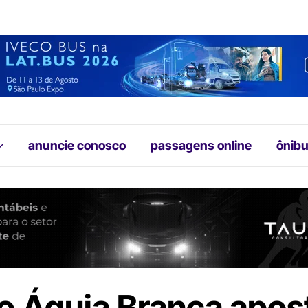
anuncie conosco
passagens online
ônibu
o Águia Branca apos