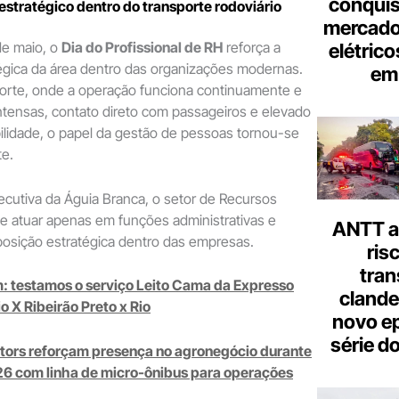
conquis
stratégico dentro do transporte rodoviário
mercado
e maio, o
Dia do Profissional de RH
reforça a
elétrico
égica da área dentro das organizações modernas.
em 
porte, onde a operação funciona continuamente e
ntensas, contato direto com passageiros e elevado
ilidade, o papel da gestão de pessoas tornou-se
te.
ecutiva da Águia Branca, o setor de Recursos
 atuar apenas em funções administrativas e
ANTT al
posição estratégica dentro das empresas.
ris
tran
: testamos o serviço Leito Cama da Expresso
clande
o X Ribeirão Preto x Rio
novo ep
série d
tors reforçam presença no agronegócio durante
26 com linha de micro-ônibus para operações