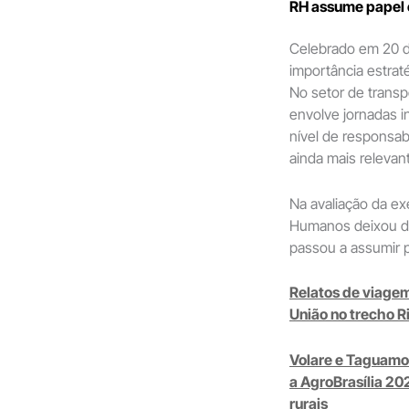
RH assume papel e
Celebrado em 20 d
importância estrat
No setor de trans
envolve jornadas i
nível de responsab
ainda mais relevan
Na avaliação da ex
Humanos deixou de
passou a assumir 
Relatos de viagem
União no trecho Ri
Volare e Taguamo
a AgroBrasília 20
rurais