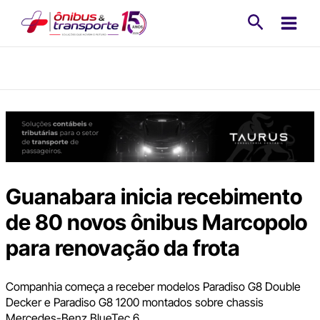
Ir
Pesquisa
para
o
conteúdo
Guanabara inicia recebimento
de 80 novos ônibus Marcopolo
para renovação da frota
Companhia começa a receber modelos Paradiso G8 Double
Decker e Paradiso G8 1200 montados sobre chassis
Mercedes-Benz BlueTec 6