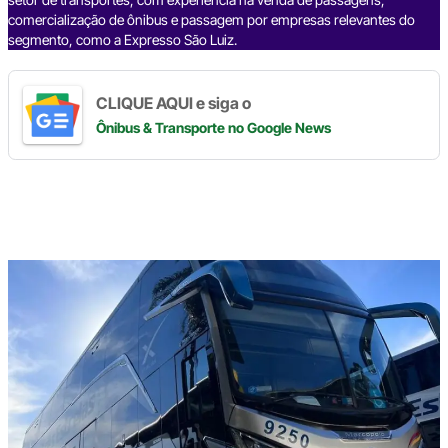
comercialização de ônibus e passagem por empresas relevantes do
segmento, como a Expresso São Luiz.
CLIQUE AQUI e siga o
Ônibus & Transporte
no Google News
Digite
aqui
o
seu
e-
mail