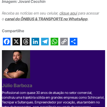
Imagem: Jovani Cecchin
Receba as notícias em seu celular,
clique aqui
para acessar
o
canal do ÔNIBUS & TRANSPORTE no WhatsApp
.
Compartilhe
F
X
T
L
T
W
C
S
a
h
i
e
h
o
h
c
r
n
l
a
p
a
e
e
k
e
t
y
r
b
a
e
g
s
L
e
Júlio Barboza
o
d
d
r
A
i
o
s
I
a
p
n
Profissional com quase 30 anos de atuação no setor comercial,
construiu uma trajetória sólida em grandes empresas como Schincariol,
k
n
m
p
k
Tecnipar e Sultanques. Empreendedor por vocação, atua também no
setor de transportes, com experiência na venda de passagens,