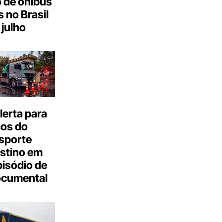
 de ônibus
s no Brasil
julho
erta para
cos do
sporte
stino em
isódio de
ocumental