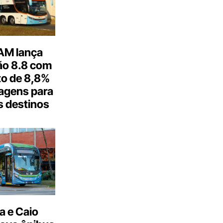
M lança
o 8.8 com
o de 8,8%
agens para
s destinos
a e Caio