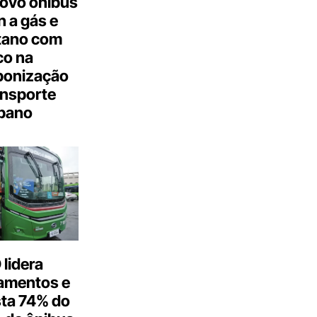
ovo ônibus
 a gás e
tano com
co na
bonização
ansporte
bano
lidera
amentos e
ta 74% do