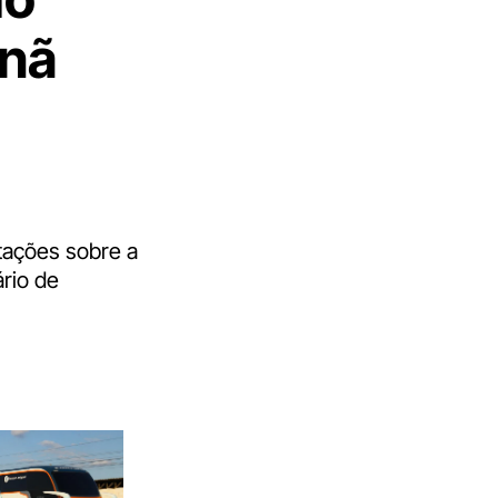
anã
tações sobre a
ário de