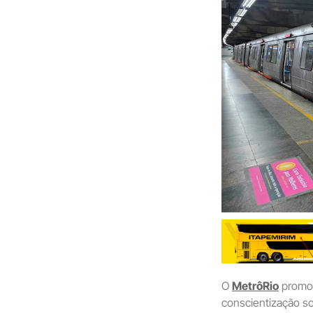
O
MetrôRio
promov
conscientização s