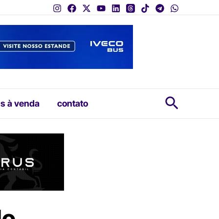
Pesquis
s à venda
contato
do