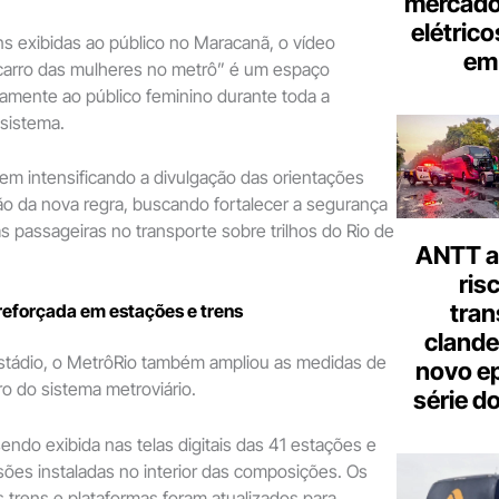
mercado
elétrico
s exibidas ao público no Maracanã, o vídeo
em 
carro das mulheres no metrô” é um espaço
amente ao público feminino durante toda a
 sistema.
em intensificando a divulgação das orientações
o da nova regra, buscando fortalecer a segurança
s passageiras no transporte sobre trilhos do Rio de
ANTT al
ris
tran
reforçada em estações e trens
clande
stádio, o MetrôRio também ampliou as medidas de
novo ep
o do sistema metroviário.
série d
do exibida nas telas digitais das 41 estações e
ões instaladas no interior das composições. Os
 trens e plataformas foram atualizados para