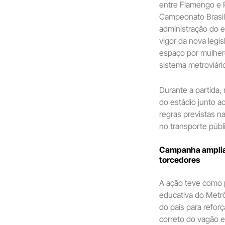
entre Flamengo e P
Campeonato Brasile
administração do 
vigor da nova legis
espaço por mulher
sistema metroviári
Durante a partida,
do estádio junto a
regras previstas n
no transporte públ
Campanha amplia 
torcedores
A ação teve como p
educativa do Metrô
do país para refor
correto do vagão e