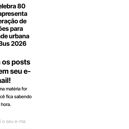
elebra 80
apresenta
eração de
ões para
ade urbana
.Bus 2026
 os posts
 em seu e-
ail!
a matéria for
ocê fica sabendo
 hora.