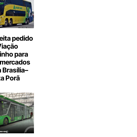
eita pedido
Viação
inho para
 mercados
a Brasília–
a Porã