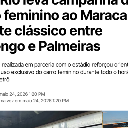
 feminino ao Marac
te clássico entre
ngo e Palmeiras
 realizada em parceria com o estádio reforçou orien
 uso exclusivo do carro feminino durante todo o hor
etrô
maio 24, 2026 1:20 PM
tima vez em
maio 24, 2026 1:20 PM
Digite
aqui
o