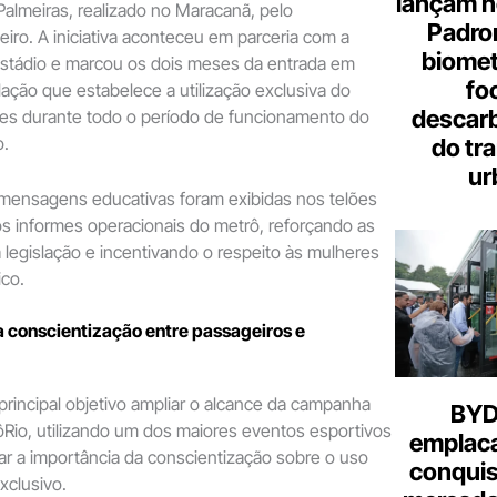
lançam n
almeiras, realizado no Maracanã, pelo
Padron
iro. A iniciativa aconteceu em parceria com a
biome
estádio e marcou os dois meses da entrada em
fo
lação que estabelece a utilização exclusiva do
descar
es durante todo o período de funcionamento do
o.
do tr
ur
 mensagens educativas foram exibidas nos telões
os informes operacionais do metrô, reforçando as
a legislação e incentivando o respeito às mulheres
ico.
conscientização entre passageiros e
rincipal objetivo ampliar o alcance da campanha
BYD 
Rio, utilizando um dos maiores eventos esportivos
emplac
çar a importância da conscientização sobre o uso
conquis
xclusivo.