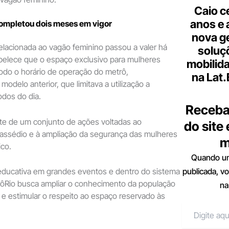
Caio c
anos e 
completou dois meses em vigor
nova g
 relacionada ao vagão feminino passou a valer há
soluç
belece que o espaço exclusivo para mulheres
mobilid
odo o horário de operação do metrô,
na Lat
odelo anterior, que limitava a utilização a
dos do dia.
Receba
te de um conjunto de ações voltadas ao
do site
assédio e à ampliação da segurança das mulheres
m
ico.
Quando um
publicada, v
ucativa em grandes eventos e dentro do sistema
trôRio busca ampliar o conhecimento da população
na
 e estimular o respeito ao espaço reservado às