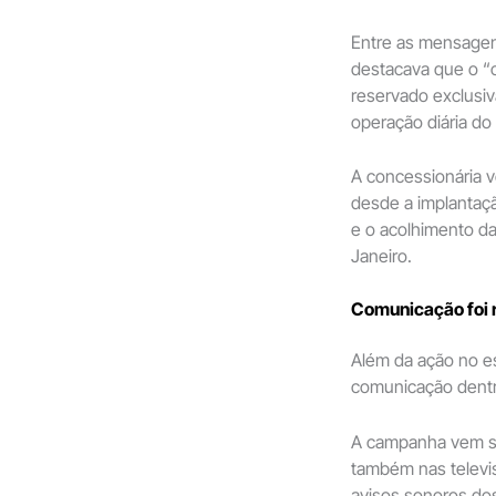
Entre as mensagen
destacava que o “
reservado exclusiv
operação diária do
A concessionária v
desde a implantaçã
e o acolhimento da
Janeiro.
Comunicação foi 
Além da ação no e
comunicação dentr
A campanha vem sen
também nas televis
avisos sonoros dos