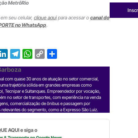
ção MetrôRio
Insc
 em seu celular,
clique aqui
para acessar o
canal do
PORTE no WhatsApp
.
T
Li
T
W
C
S
r
n
el
h
o
h
 Barboza
e
ke
e
at
p
ar
nal com quase 30 anos de atuação no setor comercial,
a
dI
gr
s
y
e
 uma trajetória sólida em grandes empresas como
d
n
a
A
Li
ol, Tecnipar e Sultanques. Empreendedor por vocação,
ém no setor de transportes, com experiência na venda
m
p
n
gens, comercialização de ônibus e passagem por
 relevantes do segmento, como a Expresso São Luiz.
p
k
UE AQUI e siga o
us & Transporte
no Google News