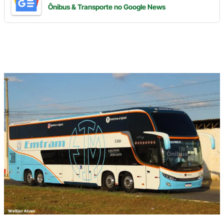
Ônibus & Transporte
no Google News
Digite
aqui
o
seu
e-
mail