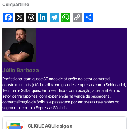
Compartilhe
F
X
T
L
T
W
C
S
a
h
i
e
h
o
h
c
r
n
l
a
p
a
e
e
k
e
t
y
r
b
a
e
g
s
L
e
Júlio Barboza
o
d
d
r
A
i
o
s
I
a
p
n
Profissional com quase 30 anos de atuação no setor comercial,
construiu uma trajetória sólida em grandes empresas como Schincariol,
k
n
m
p
k
Tecnipar e Sultanques. Empreendedor por vocação, atua também no
setor de transportes, com experiência na venda de passagens,
comercialização de ônibus e passagem por empresas relevantes do
segmento, como a Expresso São Luiz.
CLIQUE AQUI e siga o